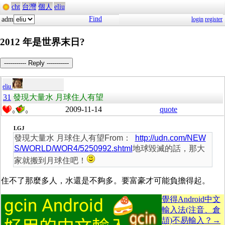
cht
台灣
個人
eliu
Find
adm
login
register
2012 年是世界末日?
----------- Reply -----------
eliu
31
發現大量水 月球住人有望
2009-11-14
quote
0
0
LGJ
發現大量水 月球住人有望From：
http://udn.com/NEW
S/WORLD/WOR4/5250992.shtml
地球毀滅的話，那大
家就搬到月球住吧！
住不了那麼多人，水還是不夠多。要富豪才可能負擔得起。
覺得Android中文
輸入法(注音、倉
頡)不易輸入？→