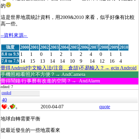
的
這是世界地震統計資料，用2009&2010 來看，似乎好像有比較
高一些。
--資料來源--
強度
2000
2001
2002
2003
2004
2005
2006
2007
2008
2009
2010
1
1
0
1
2
1
2
4
0
1
1
8.0 to 9.9
14
15
13
14
14
10
9
14
12
16
4
7.0 to 7.9
覺得Android中文輸入法(注音、倉頡)不易輸入？→ gcin Android
手機照相看照片不方便？→ AndCamera
覺得鬧鐘/行事曆有改進的空間？→ AndAlarm
edited: 7
coolcd
40
2010-04-07
quote
0
0
地球自轉需要平衡
從最近發生的一些地震看來