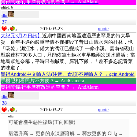
覺得鬧鐘/行事曆有改進的空間？→ AndAlarm
edited: 6
eliu
37
2010-03-23
quote
0
0
大紀元3月22日訊】
近期中國西南地區遭遇歷史罕見的特大旱
災，百年不遇的嚴重旱情不僅摧毀了昔日山清水秀的桂林，也
「吸乾」灕江水，偌大的漓江已變成了 一條小溪。雲南省硯山
縣翁達村700多人口，只能依靠七輛水車早晚兩次送水過活；當
地民眾無奈稱，平時只有鹹菜、腐乳下飯，「差不多忘記青菜
的味道了」
覺得Android中文輸入法(注音、倉頡)不易輸入？→ gcin Android
手機照相看照片不方便？→ AndCamera
覺得鬧鐘/行事曆有改進的空間？→ AndAlarm
eliu
38
2010-03-27
quote
0
0
eliu
可能會產生惡性循環(正向回饋)
氣溫升高 → 更多的永凍層溶解 → 釋放更多的 CH
→
4