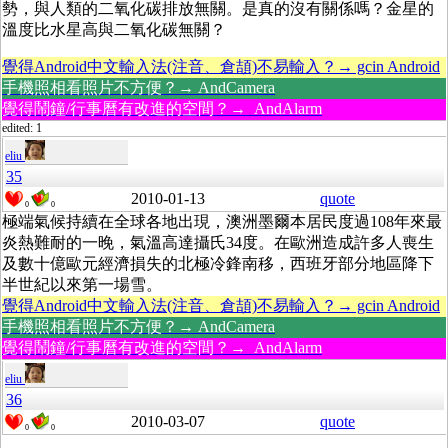
勢，與人類的二氧化碳排放無關。是真的沒有關係嗎？金星的
溫度比水星高與二氧化碳無關？
覺得Android中文輸入法(注音、倉頡)不易輸入？→ gcin Android
手機照相看照片不方便？→ AndCamera
覺得鬧鐘/行事曆有改進的空間？→ AndAlarm
edited: 1
eliu
35
2010-01-13
quote
0
0
極端氣候持續在全球各地出現，澳洲墨爾本居民度過108年來最
炎熱難耐的一晚，氣溫高達攝氏34度。在歐洲造成許多人喪生
及數十億歐元經濟損失的北極冷鋒南移，西班牙部分地區降下
半世紀以來第一場雪。
覺得Android中文輸入法(注音、倉頡)不易輸入？→ gcin Android
手機照相看照片不方便？→ AndCamera
覺得鬧鐘/行事曆有改進的空間？→ AndAlarm
eliu
36
2010-03-07
quote
0
0