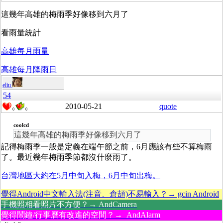
這幾年高雄的梅雨季好像移到六月了
看雨量統計
高雄每月雨量
高雄每月降雨日
eliu
54
2010-05-21
quote
0
0
coolcd
這幾年高雄的梅雨季好像移到六月了
記得梅雨季一般是定義在端午節之前，6月應該有些不算梅雨
了。最近幾年梅雨季節都沒什麼雨了。
台灣地區大約在5月中旬入梅，6月中旬出梅。
覺得Android中文輸入法(注音、倉頡)不易輸入？→ gcin Android
手機照相看照片不方便？→ AndCamera
覺得鬧鐘/行事曆有改進的空間？→ AndAlarm