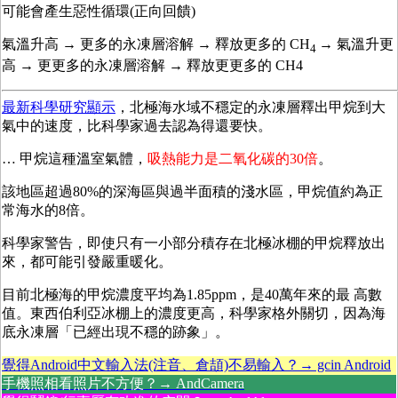
可能會產生惡性循環(正向回饋)
氣溫升高 → 更多的永凍層溶解 → 釋放更多的 CH
→ 氣溫升更
4
高 → 更更多的永凍層溶解 → 釋放更更多的 CH4
最新科學研究顯示
，北極海水域不穩定的永凍層釋出甲烷到大
氣中的速度，比科學家過去認為得還要快。
… 甲烷這種溫室氣體，
吸熱能力是二氧化碳的30倍
。
該地區超過80%的深海區與過半面積的淺水區，甲烷值約為正
常海水的8倍。
科學家警告，即使只有一小部分積存在北極冰棚的甲烷釋放出
來，都可能引發嚴重暖化。
目前北極海的甲烷濃度平均為1.85ppm，是40萬年來的最 高數
值。東西伯利亞冰棚上的濃度更高，科學家格外關切，因為海
底永凍層「已經出現不穩的跡象」。
覺得Android中文輸入法(注音、倉頡)不易輸入？→ gcin Android
手機照相看照片不方便？→ AndCamera