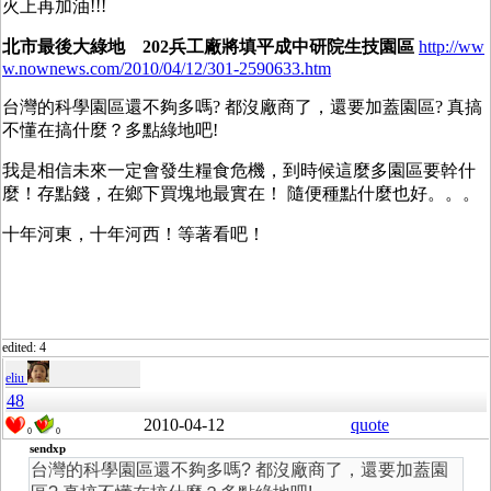
火上再加油!!!
北市最後大綠地 202兵工廠將填平成中研院生技園區
http://ww
w.nownews.com/2010/04/12/301-2590633.htm
台灣的科學園區還不夠多嗎? 都沒廠商了，還要加蓋園區? 真搞
不懂在搞什麼？多點綠地吧!
我是相信未來一定會發生糧食危機，到時候這麼多園區要幹什
麼！存點錢，在鄉下買塊地最實在！ 隨便種點什麼也好。。。
十年河東，十年河西！等著看吧！
edited: 4
eliu
48
2010-04-12
quote
0
0
sendxp
台灣的科學園區還不夠多嗎? 都沒廠商了，還要加蓋園