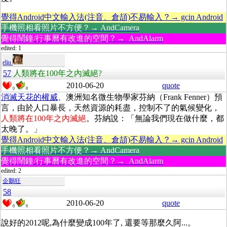
覺得Android中文輸入法(注音、倉頡)不易輸入？→ gcin Android
手機照相看照片不方便？→ AndCamera
覺得鬧鐘/行事曆有改進的空間？→ AndAlarm
edited: 1
eliu
57
人類將在100年之內滅絕?
2010-06-20
quote
0
0
消滅天花的權威
、澳洲知名微生物學家芬納（Frank Fenner）預
言，由於人口暴長，天然資源的耗盡，控制不了的氣候變化，
人類將在100年之內滅絕
。芬納說：「無論我們現在做什麼，都
太晚了。」
覺得Android中文輸入法(注音、倉頡)不易輸入？→ gcin Android
手機照相看照片不方便？→ AndCamera
覺得鬧鐘/行事曆有改進的空間？→ AndAlarm
edited: 2
企鵝狂
58
2010-06-20
quote
0
0
說好的2012呢,為什麼變成100年了, 還要等那麼久阿...。