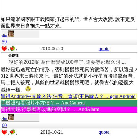
如果流氓國家跟正義國家打起來的話, 世界會大改變, 說不定反
而世界末日會拖久一點才來。
eliu
59
2010-06-20
quote
0
0
企鵝狂
說好的2012呢,為什麼變成100年了, 還要等那麼久阿...。
最好是迅速死亡的情形，否則慢慢餓死真的很痛苦，所以還是 2
012 世界末日趕快來吧。最好的死法就是小行星直接撞擊台灣，
馬上把人殺死，其餘的世界就慢慢餓死吧，就像古代的恐龍大
滅絕一樣。
覺得Android中文輸入法(注音、倉頡)不易輸入？→ gcin Android
手機照相看照片不方便？→ AndCamera
覺得鬧鐘/行事曆有改進的空間？→ AndAlarm
eliu
60
2010-10-21
quote
0
0