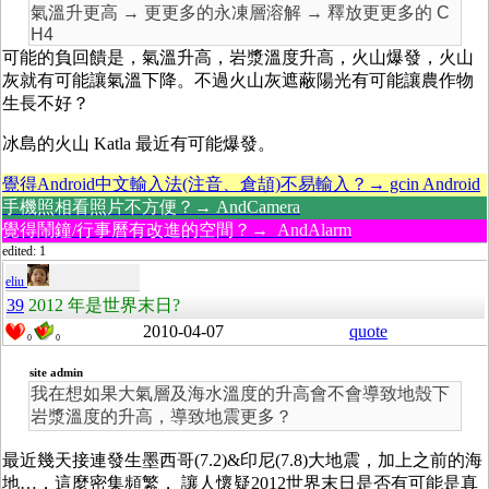
氣溫升更高 → 更更多的永凍層溶解 → 釋放更更多的 C
H4
可能的負回饋是，氣溫升高，岩漿溫度升高，火山爆發，火山
灰就有可能讓氣溫下降。不過火山灰遮蔽陽光有可能讓農作物
生長不好？
冰島的火山 Katla 最近有可能爆發。
覺得Android中文輸入法(注音、倉頡)不易輸入？→ gcin Android
手機照相看照片不方便？→ AndCamera
覺得鬧鐘/行事曆有改進的空間？→ AndAlarm
edited: 1
eliu
39
2012 年是世界末日?
2010-04-07
quote
0
0
site admin
我在想如果大氣層及海水溫度的升高會不會導致地殼下
岩漿溫度的升高，導致地震更多？
最近幾天接連發生墨西哥(7.2)&印尼(7.8)大地震，加上之前的海
地…，這麼密集頻繁， 讓人懷疑2012世界末日是否有可能是真