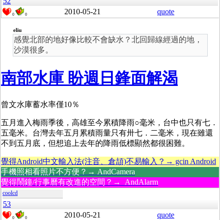
52
2010-05-21
quote
0
0
eliu
感覺北部的地好像比較不會缺水？北回歸線經過的地，
沙漠很多。
南部水庫 盼週日鋒面解渴
曾文水庫蓄水率僅10％
五月進入梅雨季後，高雄至今累積降雨○毫米，台中也只有七．
五毫米。台灣去年五月累積雨量只有卅七．二毫米，現在雖還
不到五月底，但想追上去年的降雨低標顯然都很困難。
覺得Android中文輸入法(注音、倉頡)不易輸入？→ gcin Android
手機照相看照片不方便？→ AndCamera
覺得鬧鐘/行事曆有改進的空間？→ AndAlarm
coolcd
53
2010-05-21
quote
0
0