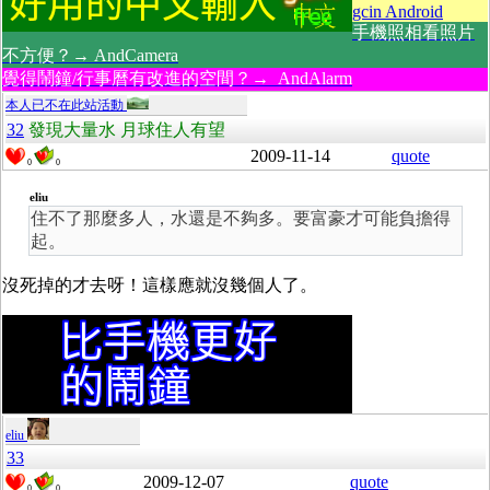
gcin Android
手機照相看照片
不方便？→ AndCamera
覺得鬧鐘/行事曆有改進的空間？→ AndAlarm
本人已不在此站活動
32
發現大量水 月球住人有望
2009-11-14
quote
0
0
eliu
住不了那麼多人，水還是不夠多。要富豪才可能負擔得
起。
沒死掉的才去呀！這樣應就沒幾個人了。
eliu
33
2009-12-07
quote
0
0