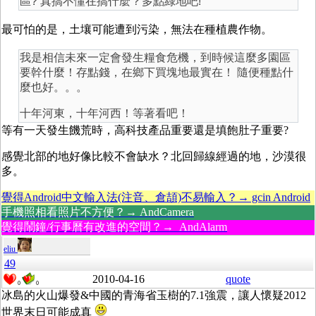
區? 真搞不懂在搞什麼？多點綠地吧!
最可怕的是，土壤可能遭到污染，無法在種植農作物。
我是相信未來一定會發生糧食危機，到時候這麼多園區
要幹什麼！存點錢，在鄉下買塊地最實在！ 隨便種點什
麼也好。。。
十年河東，十年河西！等著看吧！
等有一天發生饑荒時，高科技產品重要還是填飽肚子重要?
感覺北部的地好像比較不會缺水？北回歸線經過的地，沙漠很
多。
覺得Android中文輸入法(注音、倉頡)不易輸入？→ gcin Android
手機照相看照片不方便？→ AndCamera
覺得鬧鐘/行事曆有改進的空間？→ AndAlarm
eliu
49
2010-04-16
quote
0
0
冰島的火山爆發&中國的青海省玉樹的7.1強震，讓人懷疑2012
世界末日可能成真