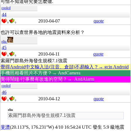
可惜不知道研究要怎麼做.
coolcd
44
2010-04-07
quote
0
0
也許可以查世界各地的地震資料來分析？
eliu
45
2010-04-11
quote
0
0
索羅門群島外海發生規模7.1強震
覺得Android中文輸入法(注音、倉頡)不易輸入？→ gcin Android
手機照相看照片不方便？→ AndCamera
覺得鬧鐘/行事曆有改進的空間？→ AndAlarm
coolcd
46
2010-04-12
quote
0
0
eliu
索羅門群島外海發生規模7.1強震
斐濟
(20.113°S, 176.231°W) 4/10 16:54:24 UTC 發生 5.9 級地震