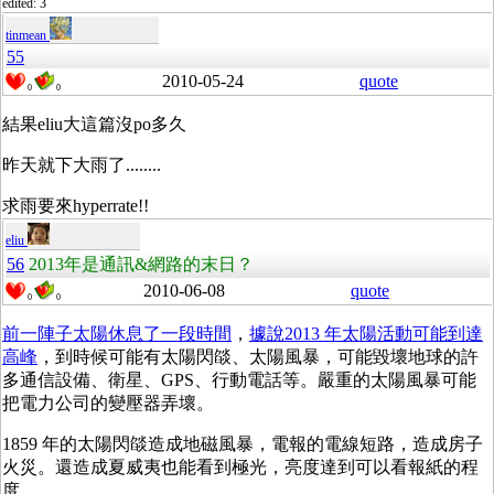
edited: 3
tinmean
55
2010-05-24
quote
0
0
結果eliu大這篇沒po多久
昨天就下大雨了........
求雨要來hyperrate!!
eliu
56
2013年是通訊&網路的末日？
2010-06-08
quote
0
0
前一陣子太陽休息了一段時間
，
據說2013 年太陽活動可能到達
高峰
，到時候可能有太陽閃燄、太陽風暴，可能毀壞地球的許
多通信設備、衛星、GPS、行動電話等。嚴重的太陽風暴可能
把電力公司的變壓器弄壞。
1859 年的太陽閃燄造成地磁風暴，電報的電線短路，造成房子
火災。還造成夏威夷也能看到極光，亮度達到可以看報紙的程
度。