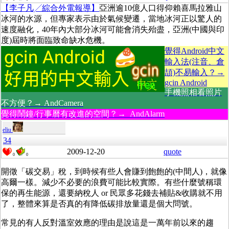
【李子凡╱綜合外電報導】
亞洲逾10億人口得仰賴喜馬拉雅山
冰河的水源，但專家表示由於氣候變遷，當地冰河正以驚人的
速度融化，40年內大部分冰河可能會消失殆盡，亞洲(中國與印
度)屆時將面臨致命缺水危機。
覺得Android中文
輸入法(注音、倉
頡)不易輸入？→
gcin Android
手機照相看照片
不方便？→ AndCamera
覺得鬧鐘/行事曆有改進的空間？→ AndAlarm
eliu
34
2009-12-20
quote
0
0
開徵「碳交易」稅，到時候有些人會賺到飽飽的(中間人)，就像
高爾一樣。減少不必要的浪費可能比較實際。有些什麼號稱環
保的再生能源，還要納稅人 or 民眾多花錢去補貼&收購就不用
了，整體來算是否真的有降低碳排放量還是個大問號。
常見的有人反對溫室效應的理由是說這是一萬年前以來的趨