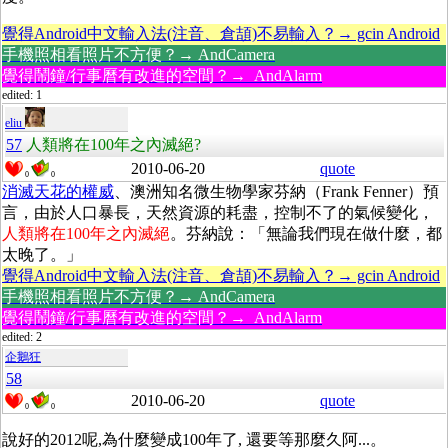
覺得Android中文輸入法(注音、倉頡)不易輸入？→ gcin Android
手機照相看照片不方便？→ AndCamera
覺得鬧鐘/行事曆有改進的空間？→ AndAlarm
edited: 1
eliu
57
人類將在100年之內滅絕?
2010-06-20
quote
0
0
消滅天花的權威
、澳洲知名微生物學家芬納（Frank Fenner）預
言，由於人口暴長，天然資源的耗盡，控制不了的氣候變化，
人類將在100年之內滅絕
。芬納說：「無論我們現在做什麼，都
太晚了。」
覺得Android中文輸入法(注音、倉頡)不易輸入？→ gcin Android
手機照相看照片不方便？→ AndCamera
覺得鬧鐘/行事曆有改進的空間？→ AndAlarm
edited: 2
企鵝狂
58
2010-06-20
quote
0
0
說好的2012呢,為什麼變成100年了, 還要等那麼久阿...。