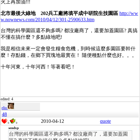
火上再加油!!!
北市最後大綠地 202兵工廠將填平成中研院生技園區
http://ww
w.nownews.com/2010/04/12/301-2590633.htm
台灣的科學園區還不夠多嗎? 都沒廠商了，還要加蓋園區? 真搞
不懂在搞什麼？多點綠地吧!
我是相信未來一定會發生糧食危機，到時候這麼多園區要幹什
麼！存點錢，在鄉下買塊地最實在！ 隨便種點什麼也好。。。
十年河東，十年河西！等著看吧！
edited: 4
eliu
48
2010-04-12
quote
0
0
sendxp
台灣的科學園區還不夠多嗎? 都沒廠商了，還要加蓋園