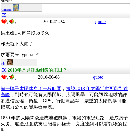
edited: 3
tinmean
55
2010-05-24
quote
0
0
結果eliu大這篇沒po多久
昨天就下大雨了........
求雨要來hyperrate!!
eliu
56
2013年是通訊&網路的末日？
2010-06-08
quote
0
0
前一陣子太陽休息了一段時間
，
據說2013 年太陽活動可能到達
高峰
，到時候可能有太陽閃燄、太陽風暴，可能毀壞地球的許
多通信設備、衛星、GPS、行動電話等。嚴重的太陽風暴可能
把電力公司的變壓器弄壞。
1859 年的太陽閃燄造成地磁風暴，電報的電線短路，造成房子
火災。還造成夏威夷也能看到極光，亮度達到可以看報紙的程
度。