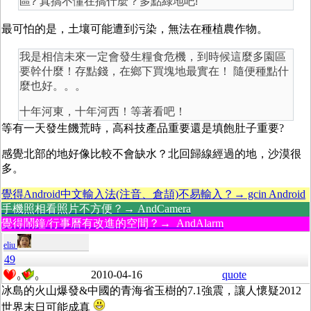
區? 真搞不懂在搞什麼？多點綠地吧!
最可怕的是，土壤可能遭到污染，無法在種植農作物。
我是相信未來一定會發生糧食危機，到時候這麼多園區
要幹什麼！存點錢，在鄉下買塊地最實在！ 隨便種點什
麼也好。。。
十年河東，十年河西！等著看吧！
等有一天發生饑荒時，高科技產品重要還是填飽肚子重要?
感覺北部的地好像比較不會缺水？北回歸線經過的地，沙漠很
多。
覺得Android中文輸入法(注音、倉頡)不易輸入？→ gcin Android
手機照相看照片不方便？→ AndCamera
覺得鬧鐘/行事曆有改進的空間？→ AndAlarm
eliu
49
2010-04-16
quote
0
0
冰島的火山爆發&中國的青海省玉樹的7.1強震，讓人懷疑2012
世界末日可能成真