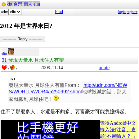
cht
台灣
個人
eliu
Find
adm
login
register
2012 年是世界末日?
----------- Reply -----------
eliu
31
發現大量水 月球住人有望
2009-11-14
quote
0
0
LGJ
發現大量水 月球住人有望From：
http://udn.com/NEW
S/WORLD/WOR4/5250992.shtml
地球毀滅的話，那大
家就搬到月球住吧！
住不了那麼多人，水還是不夠多。要富豪才可能負擔得起。
覺得Android中文
輸入法(注音、倉
頡)不易輸入？→