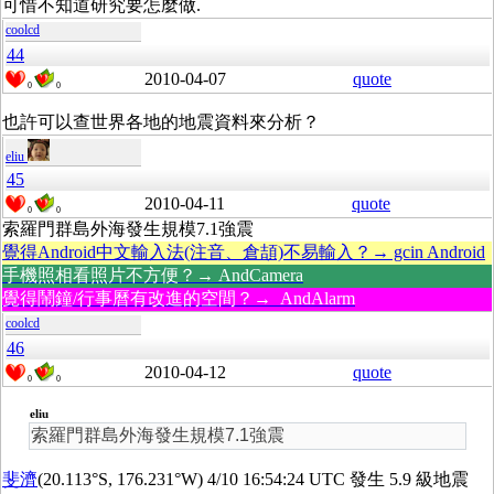
可惜不知道研究要怎麼做.
coolcd
44
2010-04-07
quote
0
0
也許可以查世界各地的地震資料來分析？
eliu
45
2010-04-11
quote
0
0
索羅門群島外海發生規模7.1強震
覺得Android中文輸入法(注音、倉頡)不易輸入？→ gcin Android
手機照相看照片不方便？→ AndCamera
覺得鬧鐘/行事曆有改進的空間？→ AndAlarm
coolcd
46
2010-04-12
quote
0
0
eliu
索羅門群島外海發生規模7.1強震
斐濟
(20.113°S, 176.231°W) 4/10 16:54:24 UTC 發生 5.9 級地震