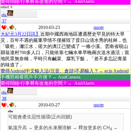
覺得鬧鐘/行事曆有改進的空間？→ AndAlarm
edited: 6
eliu
37
2010-03-23
quote
0
0
大紀元3月22日訊】
近期中國西南地區遭遇歷史罕見的特大旱
災，百年不遇的嚴重旱情不僅摧毀了昔日山清水秀的桂林，也
「吸乾」灕江水，偌大的漓江已變成了 一條小溪。雲南省硯山
縣翁達村700多人口，只能依靠七輛水車早晚兩次送水過活；當
地民眾無奈稱，平時只有鹹菜、腐乳下飯，「差不多忘記青菜
的味道了」
覺得Android中文輸入法(注音、倉頡)不易輸入？→ gcin Android
手機照相看照片不方便？→ AndCamera
覺得鬧鐘/行事曆有改進的空間？→ AndAlarm
eliu
38
2010-03-27
quote
0
0
eliu
可能會產生惡性循環(正向回饋)
氣溫升高 → 更多的永凍層溶解 → 釋放更多的 CH
→
4