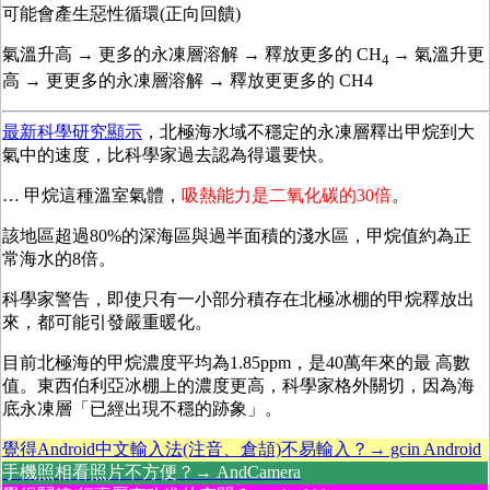
可能會產生惡性循環(正向回饋)
氣溫升高 → 更多的永凍層溶解 → 釋放更多的 CH
→ 氣溫升更
4
高 → 更更多的永凍層溶解 → 釋放更更多的 CH4
最新科學研究顯示
，北極海水域不穩定的永凍層釋出甲烷到大
氣中的速度，比科學家過去認為得還要快。
… 甲烷這種溫室氣體，
吸熱能力是二氧化碳的30倍
。
該地區超過80%的深海區與過半面積的淺水區，甲烷值約為正
常海水的8倍。
科學家警告，即使只有一小部分積存在北極冰棚的甲烷釋放出
來，都可能引發嚴重暖化。
目前北極海的甲烷濃度平均為1.85ppm，是40萬年來的最 高數
值。東西伯利亞冰棚上的濃度更高，科學家格外關切，因為海
底永凍層「已經出現不穩的跡象」。
覺得Android中文輸入法(注音、倉頡)不易輸入？→ gcin Android
手機照相看照片不方便？→ AndCamera