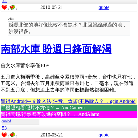
52
2010-05-21
quote
0
0
eliu
感覺北部的地好像比較不會缺水？北回歸線經過的地，
沙漠很多。
南部水庫 盼週日鋒面解渴
曾文水庫蓄水率僅10％
五月進入梅雨季後，高雄至今累積降雨○毫米，台中也只有七．
五毫米。台灣去年五月累積雨量只有卅七．二毫米，現在雖還
不到五月底，但想追上去年的降雨低標顯然都很困難。
覺得Android中文輸入法(注音、倉頡)不易輸入？→ gcin Android
手機照相看照片不方便？→ AndCamera
覺得鬧鐘/行事曆有改進的空間？→ AndAlarm
coolcd
53
2010-05-21
quote
0
0