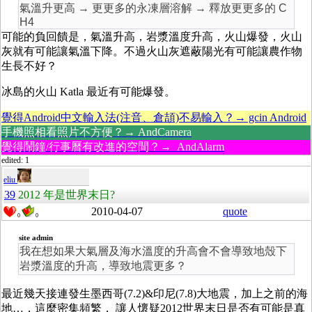
氣溫升更高 → 更更多的永凍層溶解 → 釋放更更多的 C
H4
可能的負回饋是，氣溫升高，岩漿溫度升高，火山爆發，火山
灰就有可能讓氣溫下降。不過火山灰遮蔽陽光有可能讓農作物
生長不好？
冰島的火山 Katla 最近有可能爆發。
覺得Android中文輸入法(注音、倉頡)不易輸入？→ gcin Android
手機照相看照片不方便？→ AndCamera
覺得鬧鐘/行事曆有改進的空間？→ AndAlarm
edited: 1
eliu
39
2012 年是世界末日?
2010-04-07
quote
0
0
site admin
我在想如果大氣層及海水溫度的升高會不會導致地殼下
岩漿溫度的升高，導致地震更多？
最近幾天接連發生墨西哥(7.2)&印尼(7.8)大地震，加上之前的海
地…，這麼密集頻繁， 讓人懷疑2012世界末日是否有可能是真