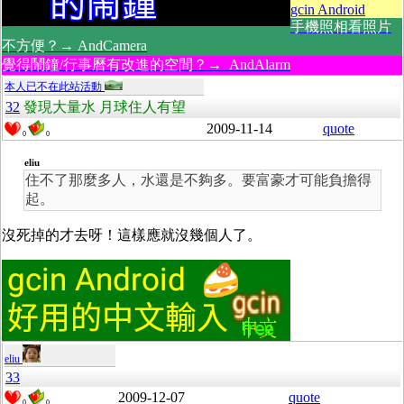
gcin Android
手機照相看照片
不方便？→ AndCamera
覺得鬧鐘/行事曆有改進的空間？→ AndAlarm
本人已不在此站活動
32
發現大量水 月球住人有望
2009-11-14
quote
0
0
eliu
住不了那麼多人，水還是不夠多。要富豪才可能負擔得
起。
沒死掉的才去呀！這樣應就沒幾個人了。
eliu
33
2009-12-07
quote
0
0