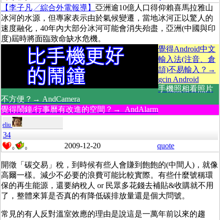
【李子凡╱綜合外電報導】
亞洲逾10億人口得仰賴喜馬拉雅山
冰河的水源，但專家表示由於氣候變遷，當地冰河正以驚人的
速度融化，40年內大部分冰河可能會消失殆盡，亞洲(中國與印
度)屆時將面臨致命缺水危機。
覺得Android中文
輸入法(注音、倉
頡)不易輸入？→
gcin Android
手機照相看照片
不方便？→ AndCamera
覺得鬧鐘/行事曆有改進的空間？→ AndAlarm
eliu
34
2009-12-20
quote
0
0
開徵「碳交易」稅，到時候有些人會賺到飽飽的(中間人)，就像
高爾一樣。減少不必要的浪費可能比較實際。有些什麼號稱環
保的再生能源，還要納稅人 or 民眾多花錢去補貼&收購就不用
了，整體來算是否真的有降低碳排放量還是個大問號。
常見的有人反對溫室效應的理由是說這是一萬年前以來的趨