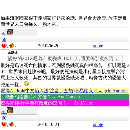
如果流氓國家跟正義國家打起來的話, 世界會大改變, 說不定反
而世界末日會拖久一點才來。
eliu
59
2010-06-20
quote
0
0
企鵝狂
說好的2012呢,為什麼變成100年了, 還要等那麼久阿...。
最好是迅速死亡的情形，否則慢慢餓死真的很痛苦，所以還是 2
012 世界末日趕快來吧。最好的死法就是小行星直接撞擊台灣，
馬上把人殺死，其餘的世界就慢慢餓死吧，就像古代的恐龍大
滅絕一樣。
覺得Android中文輸入法(注音、倉頡)不易輸入？→ gcin Android
手機照相看照片不方便？→ AndCamera
覺得鬧鐘/行事曆有改進的空間？→ AndAlarm
eliu
60
2010-10-21
quote
0
0