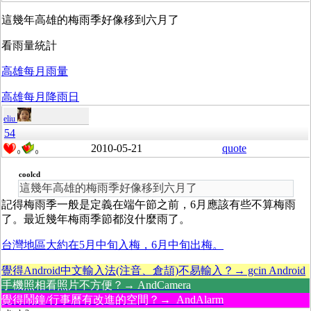
這幾年高雄的梅雨季好像移到六月了
看雨量統計
高雄每月雨量
高雄每月降雨日
eliu
54
2010-05-21
quote
0
0
coolcd
這幾年高雄的梅雨季好像移到六月了
記得梅雨季一般是定義在端午節之前，6月應該有些不算梅雨
了。最近幾年梅雨季節都沒什麼雨了。
台灣地區大約在5月中旬入梅，6月中旬出梅。
覺得Android中文輸入法(注音、倉頡)不易輸入？→ gcin Android
手機照相看照片不方便？→ AndCamera
覺得鬧鐘/行事曆有改進的空間？→ AndAlarm