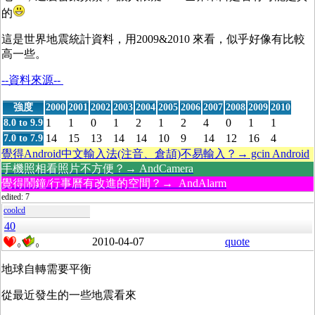
的
這是世界地震統計資料，用2009&2010 來看，似乎好像有比較
高一些。
--資料來源--
強度
2000
2001
2002
2003
2004
2005
2006
2007
2008
2009
2010
1
1
0
1
2
1
2
4
0
1
1
8.0 to 9.9
14
15
13
14
14
10
9
14
12
16
4
7.0 to 7.9
覺得Android中文輸入法(注音、倉頡)不易輸入？→ gcin Android
手機照相看照片不方便？→ AndCamera
覺得鬧鐘/行事曆有改進的空間？→ AndAlarm
edited: 7
coolcd
40
2010-04-07
quote
0
0
地球自轉需要平衡
從最近發生的一些地震看來