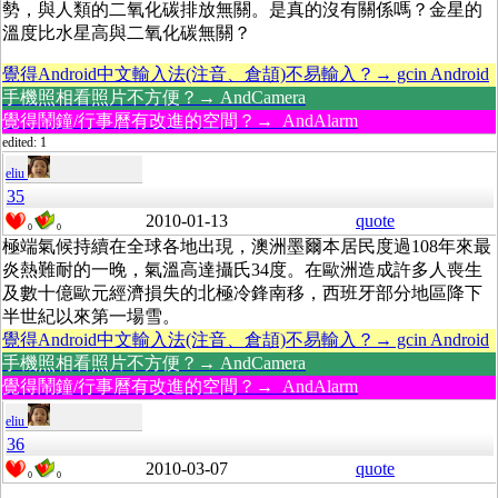
勢，與人類的二氧化碳排放無關。是真的沒有關係嗎？金星的
溫度比水星高與二氧化碳無關？
覺得Android中文輸入法(注音、倉頡)不易輸入？→ gcin Android
手機照相看照片不方便？→ AndCamera
覺得鬧鐘/行事曆有改進的空間？→ AndAlarm
edited: 1
eliu
35
2010-01-13
quote
0
0
極端氣候持續在全球各地出現，澳洲墨爾本居民度過108年來最
炎熱難耐的一晚，氣溫高達攝氏34度。在歐洲造成許多人喪生
及數十億歐元經濟損失的北極冷鋒南移，西班牙部分地區降下
半世紀以來第一場雪。
覺得Android中文輸入法(注音、倉頡)不易輸入？→ gcin Android
手機照相看照片不方便？→ AndCamera
覺得鬧鐘/行事曆有改進的空間？→ AndAlarm
eliu
36
2010-03-07
quote
0
0