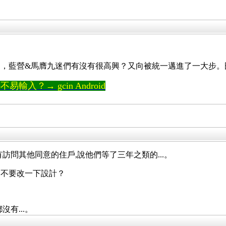
，藍營&馬膺九迷們有沒有很高興？又向被統一邁進了一大步。
輸入？→ gcin Android
訪問其他同意的住戶,說他們等了三年之類的...。
是不要改一下設計？
有...。