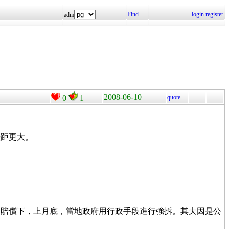
Find
login
register
adm
2008-06-10
0
1
quote
差距更大。
的賠償下，上月底，當地政府用行政手段進行強拆。其夫因是公