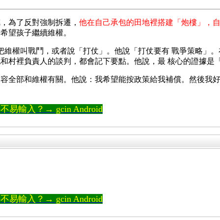
德，為了反對強制拆遷，
他在自己承包的田地裡搭建「炮樓」，
書希望孩子繼續維權。
歡把維權叫戰鬥，或者說「打仗」。他說「打仗要有 戰爭策略」
和村裡負責人的談判，都會記下要點。他說，最 核心的證據是
容全部和維權有關。他說：我希望能按政策給我補償。然後我好
輸入？→ gcin Android
輸入？→ gcin Android