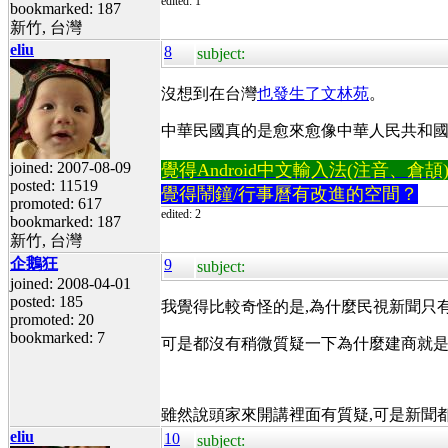
edited: 1
bookmarked: 187
新竹, 台灣
eliu
8
subject:
沒想到在台灣
也發生了文林苑
。
中華民國真的是愈來愈像中華人民共和國
joined: 2007-08-09
覺得Android中文輸入法(注音、倉頡)不易
posted: 11519
覺得鬧鐘/行事曆有改進的空間？
promoted: 617
edited: 2
bookmarked: 187
新竹, 台灣
企鵝狂
9
subject:
joined: 2008-04-01
posted: 185
我覺得比較奇怪的是,為什麼民視新聞只有
promoted: 20
bookmarked: 7
可是都沒有稍微質疑一下為什麼建商就
雖然說頭家來開講裡面有質疑,可是新聞都沒
eliu
10
subject: