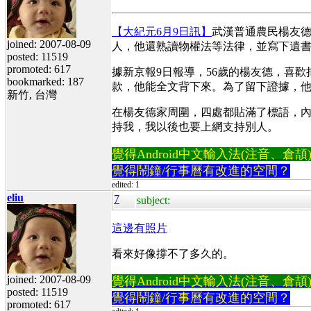
【大紀元6月9日訊】
武漢普通農民楊友
joined: 2007-08-09
人，他還熟讀物權法等法律，並寫下遺
posted: 11519
promoted: 617
據新京報9日報導，56歲的楊友德，喜
bookmarked: 187
款，他能全文背下來。為了留下證據，他
新竹, 台灣
在楊友德家周圍，四處都貼滿了標語，內
持我，我以後也要上網支持別人。
覺得Android中文輸入法(注音、倉頡)不易
覺得鬧鐘/行事曆有改進的空間？
edited: 1
eliu
7
subject:
這邊有照片
看來好像撐不了多久的。
joined: 2007-08-09
覺得Android中文輸入法(注音、倉頡)不易
posted: 11519
覺得鬧鐘/行事曆有改進的空間？
promoted: 617