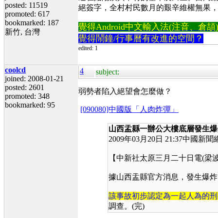
posted: 11519
絕簽字，全村村民數月的艱辛維權無果
promoted: 617
bookmarked: 187
覺得Android中文輸入法(注音、倉頡)不易
新竹, 台灣
覺得鬧鐘/行事曆有改進的空間？
edited: 1
coolcd
4
subject:
joined: 2008-01-21
posted: 2601
弱勢者陷入絕望會怎麼做？
promoted: 348
bookmarked: 95
[090080]中國版「人肉炸彈」
山西盂縣一辦公大樓底層發生爆
2009
年03
月20
日
21:37
中國新聞
【中新社太原三月二十日電
(
梁波
據山西盂縣官方消息，發生爆炸
該事故初步認定為一起人為的刑
調查。
(
完
)