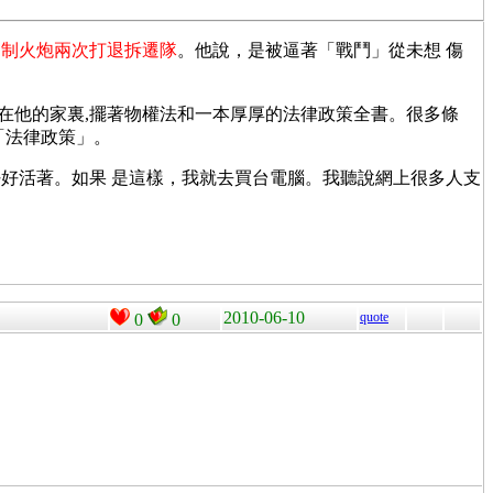
自制火炮兩次打退拆遷隊
。他說，是被逼著「戰鬥」從未想 傷
。在他的家裏,擺著物權法和一本厚厚的法律政策全書。很多條
「法律政策」。
好活著。如果 是這樣，我就去買台電腦。我聽說網上很多人支
2010-06-10
quote
0
0