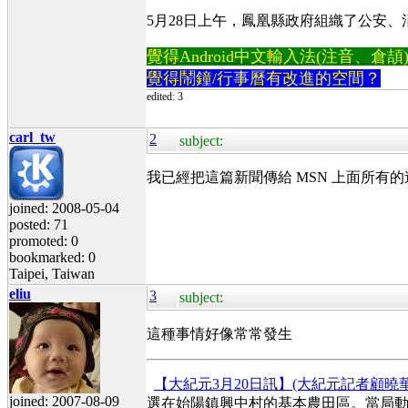
5月28日上午，鳳凰縣政府組織了公安
覺得Android中文輸入法(注音、倉頡)不易
覺得鬧鐘/行事曆有改進的空間？
edited: 3
carl_tw
2
subject:
我已經把這篇新聞傳給 MSN 上面所有
joined: 2008-05-04
posted: 71
promoted: 0
bookmarked: 0
Taipei, Taiwan
eliu
3
subject:
這種事情好像常常發生
【大紀元3月20日訊】(大紀元記者顧曉
joined: 2007-08-09
選在始陽鎮興中村的基本農田區。當局動