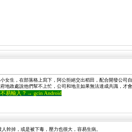
。
歲小女生，在部落格上寫下，阿公拒絕交出稻田，配合開發公司
市府地政處說他們幫不上忙，公司和地主如果無法達成共識，才
輸入？→ gcin Android
易被人幹掉，或是被下毒，壓力也很大，容易生病。