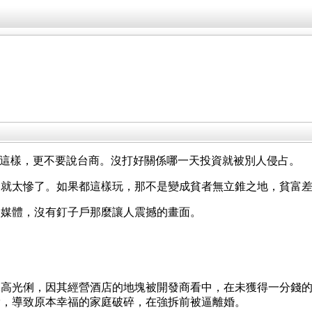
地人都這樣，更不要說台商。沒打好關係哪一天投資就被別人侵占。
個就太慘了。如果都這樣玩，那不是變成貧者無立錐之地，貧富
際媒體，沒有釘子戶那麼讓人震撼的畫面。
工高光俐，因其經營酒店的地塊被開發商看中，在未獲得一分錢
脅，導致原本幸福的家庭破碎，在強拆前被逼離婚。