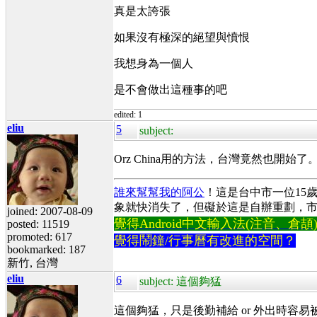
真是太誇張
如果沒有極深的絕望與憤恨
我想身為一個人
是不會做出這種事的吧
edited: 1
eliu
5
subject:
Orz China用的方法，台灣竟然也開始了
誰來幫幫我的阿公
！這是台中市一位15
象就快消失了，但礙於這是自辦重劃，
joined: 2007-08-09
覺得Android中文輸入法(注音、倉頡)不易
posted: 11519
promoted: 617
覺得鬧鐘/行事曆有改進的空間？
bookmarked: 187
新竹, 台灣
eliu
6
subject: 這個夠猛
這個夠猛，只是後勤補給 or 外出時容