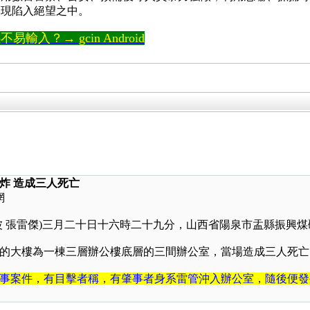
，現陷入絕望之中。
輸入？→ gcin Android
炸 造成三人死亡
網
 張雷傑
)
三月二十日十六時二十九分，山西省陽泉市盂縣振興煤
的大樓為一棟三層辦公樓底層的三間辦公室，當場造成三人死亡
事案件，有目擊者稱，有肇事者身系雷管沖入辦公室，隨後便發