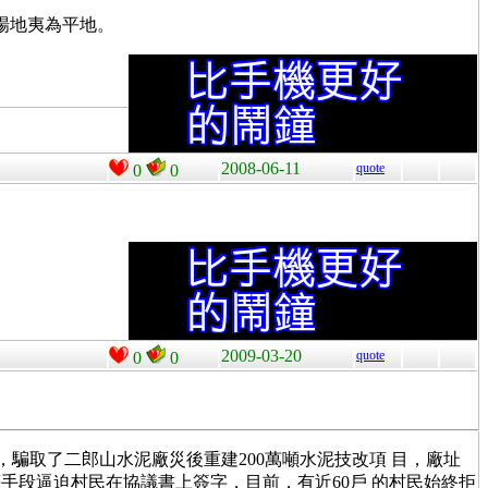
場地夷為平地。
2008-06-11
quote
0
0
2009-03-20
quote
0
0
騙取了二郎山水泥廠災後重建200萬噸水泥技改項 目，廠址
段逼迫村民在協議書上簽字，目前，有近60戶 的村民始終拒