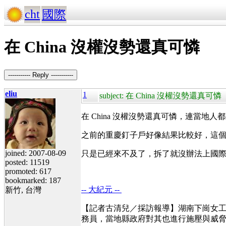
cht
國際
在 China 沒權沒勢還真可憐
----------- Reply -----------
eliu
1
subject: 在 China 沒權沒勢還真可憐
在 China 沒權沒勢還真可憐，連當
之前的重慶釘子戶好像結果比較好，這
joined: 2007-08-09
只是已經來不及了，拆了就沒辦法上國
posted: 11519
promoted: 617
bookmarked: 187
-- 大紀元 --
新竹, 台灣
【記者古清兒／採訪報導】湖南下崗女
務員，當地縣政府對其也進行施壓與威