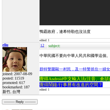
鴨霸政府，連希特勒也沒法度
edited: 1
eliu
12
subject:
中華民國不要向中華人民共和國學這個
群特警圍毆一村民，及一特警抓住一婦
joined: 2007-08-09
posted: 11519
覺得Android中文輸入法(注音、倉頡)不易
promoted: 617
覺得鬧鐘/行事曆有改進的空間？
bookmarked: 187
edited: 1
新竹, 台灣
----------- Reply -----------