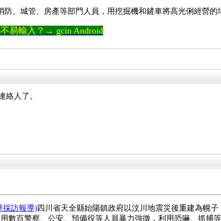
、消防、城管、房產等部門人員，用挖掘機和鏟車將高光俐經營的
輸入？→ gcin Android
的連絡人了。
華採訪報導)
四川省天全縣始陽鎮政府以汶川地震災後重建為幌子，
用數百警察、公安、預備役等人員暴力強徵，利用恐嚇、抓捕等手