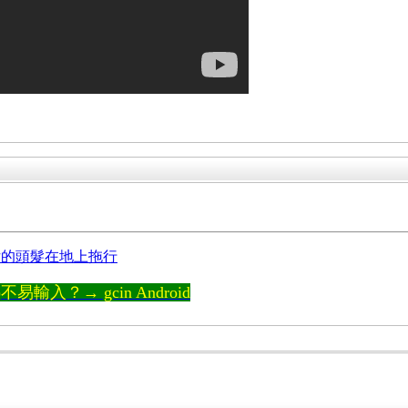
。
女的頭髮在地上拖行
輸入？→ gcin Android