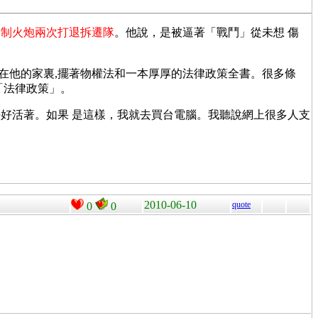
自制火炮兩次打退拆遷隊
。他說，是被逼著「戰鬥」從未想 傷
。在他的家裏,擺著物權法和一本厚厚的法律政策全書。很多條
「法律政策」。
好活著。如果 是這樣，我就去買台電腦。我聽說網上很多人支
2010-06-10
quote
0
0