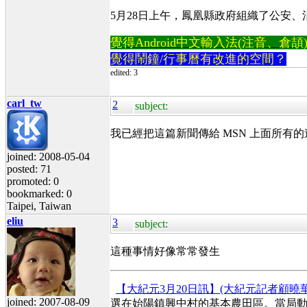
5月28日上午，鳳凰縣政府組織了公安
覺得Android中文輸入法(注音、倉頡)不易
覺得鬧鐘/行事曆有改進的空間？
edited: 3
carl_tw
2
subject:
我已經把這篇新聞傳給 MSN 上面所有
joined: 2008-05-04
posted: 71
promoted: 0
bookmarked: 0
Taipei, Taiwan
eliu
3
subject:
這種事情好像常常發生
【大紀元3月20日訊】(大紀元記者顧曉
joined: 2007-08-09
選在始陽鎮興中村的基本農田區。當局動