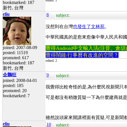
edited: 1
bookmarked: 187
新竹, 台灣
eliu
8
subject:
沒想到在台灣
也發生了文林苑
。
中華民國真的是愈來愈像中華人民共和國
joined: 2007-08-09
覺得Android中文輸入法(注音、倉頡)不易
posted: 11519
覺得鬧鐘/行事曆有改進的空間？
promoted: 617
edited: 2
bookmarked: 187
新竹, 台灣
企鵝狂
9
subject:
joined: 2008-04-01
posted: 185
我覺得比較奇怪的是,為什麼民視新聞只有
promoted: 20
bookmarked: 7
可是都沒有稍微質疑一下為什麼建商就
雖然說頭家來開講裡面有質疑,可是新聞都沒
eliu
10
subject: