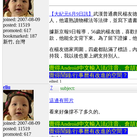
【大紀元6月9日訊】
武漢普通農民楊友
joined: 2007-08-09
人，他還熟讀物權法等法律，並寫下遺
posted: 11519
promoted: 617
據新京報9日報導，56歲的楊友德，喜
bookmarked: 187
款，他能全文背下來。為了留下證據，他
新竹, 台灣
在楊友德家周圍，四處都貼滿了標語，內
持我，我以後也要上網支持別人。
覺得Android中文輸入法(注音、倉頡)不易
覺得鬧鐘/行事曆有改進的空間？
edited: 1
eliu
7
subject:
這邊有照片
看來好像撐不了多久的。
joined: 2007-08-09
覺得Android中文輸入法(注音、倉頡)不易
posted: 11519
覺得鬧鐘/行事曆有改進的空間？
promoted: 617