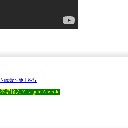
。
女的頭髮在地上拖行
輸入？→ gcin Android