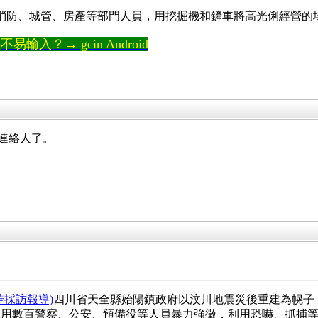
、消防、城管、房產等部門人員，用挖掘機和鏟車將高光俐經營的
輸入？→ gcin Android
的連絡人了。
華採訪報導)
四川省天全縣始陽鎮政府以汶川地震災後重建為幌子，
用數百警察、公安、預備役等人員暴力強徵，利用恐嚇、抓捕等手