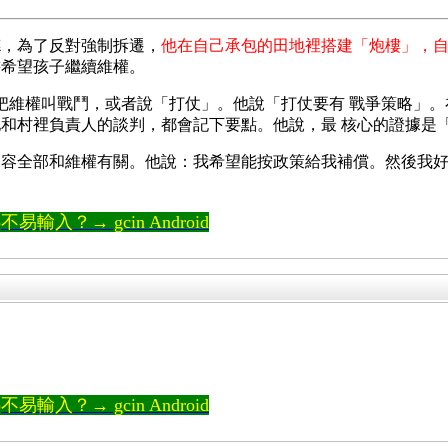
德，為了反對強制拆遷，
他在自己承包的田地裡搭建「炮樓」，
書希望孩子繼續維權。
歡把維權叫戰鬥，或者說「打仗」。他說「打仗要有 戰爭策略」
和村裡負責人的談判，都會記下要點。他說，最 核心的證據是
容全部和維權有關。他說：我希望能按政策給我補償。然後我好
輸入？→ gcin Android
輸入？→ gcin Android