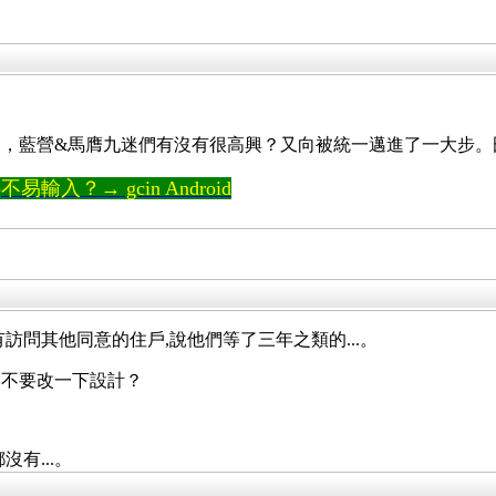
，藍營&馬膺九迷們有沒有很高興？又向被統一邁進了一大步。
輸入？→ gcin Android
訪問其他同意的住戶,說他們等了三年之類的...。
是不要改一下設計？
有...。