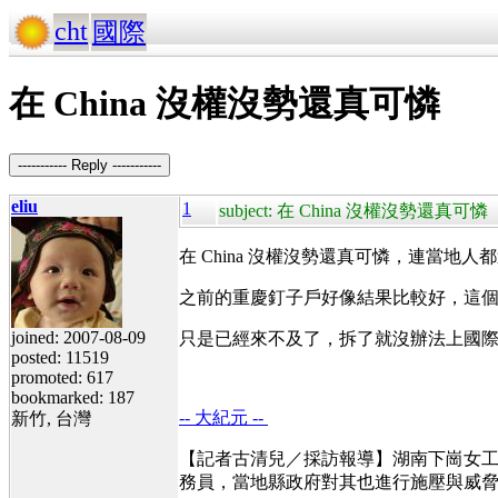
cht
國際
在 China 沒權沒勢還真可憐
----------- Reply -----------
eliu
1
subject: 在 China 沒權沒勢還真可憐
在 China 沒權沒勢還真可憐，連當
之前的重慶釘子戶好像結果比較好，這
joined: 2007-08-09
只是已經來不及了，拆了就沒辦法上國
posted: 11519
promoted: 617
bookmarked: 187
-- 大紀元 --
新竹, 台灣
【記者古清兒／採訪報導】湖南下崗女
務員，當地縣政府對其也進行施壓與威