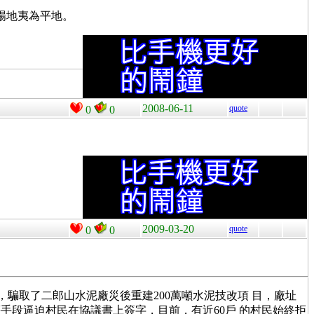
場地夷為平地。
2008-06-11
quote
0
0
2009-03-20
quote
0
0
騙取了二郎山水泥廠災後重建200萬噸水泥技改項 目，廠址
段逼迫村民在協議書上簽字，目前，有近60戶 的村民始終拒