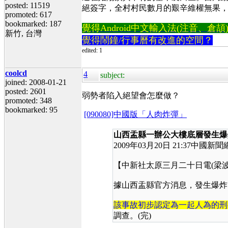
posted: 11519
絕簽字，全村村民數月的艱辛維權無果
promoted: 617
bookmarked: 187
覺得Android中文輸入法(注音、倉頡)不易
新竹, 台灣
覺得鬧鐘/行事曆有改進的空間？
edited: 1
coolcd
4
subject:
joined: 2008-01-21
posted: 2601
弱勢者陷入絕望會怎麼做？
promoted: 348
bookmarked: 95
[090080]中國版「人肉炸彈」
山西盂縣一辦公大樓底層發生爆
2009
年03
月20
日
21:37
中國新聞
【中新社太原三月二十日電
(
梁波
據山西盂縣官方消息，發生爆炸
該事故初步認定為一起人為的刑
調查。
(
完
)