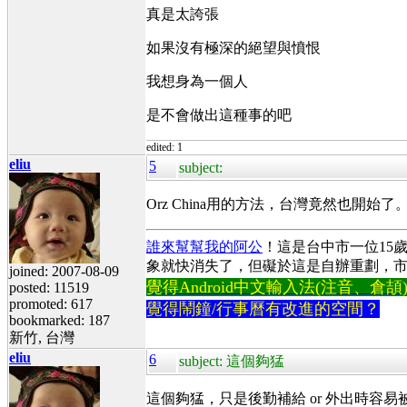
真是太誇張
如果沒有極深的絕望與憤恨
我想身為一個人
是不會做出這種事的吧
edited: 1
eliu
5
subject:
Orz China用的方法，台灣竟然也開始了
誰來幫幫我的阿公
！這是台中市一位15
象就快消失了，但礙於這是自辦重劃，
joined: 2007-08-09
覺得Android中文輸入法(注音、倉頡)不易
posted: 11519
promoted: 617
覺得鬧鐘/行事曆有改進的空間？
bookmarked: 187
新竹, 台灣
eliu
6
subject: 這個夠猛
這個夠猛，只是後勤補給 or 外出時容