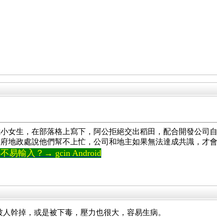
。
歲小女生，在部落格上寫下，阿公拒絕交出稻田，配合開發公司
市府地政處說他們幫不上忙，公司和地主如果無法達成共識，才
輸入？→ gcin Android
易被人幹掉，或是被下毒，壓力也很大，容易生病。