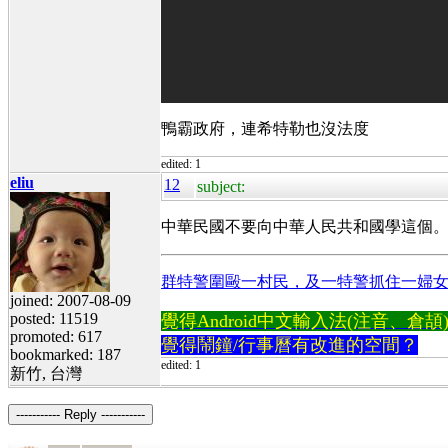
鴨霸政府，連希特勒也沒法度
edited: 1
eliu
12
subject:
中華民國不要向中華人民共和國學這個
群特警圍毆一村民，及一特警抓住一婦
joined: 2007-08-09
posted: 11519
覺得Android中文輸入法(注音、倉頡)不易
promoted: 617
覺得鬧鐘/行事曆有改進的空間？
bookmarked: 187
edited: 1
新竹, 台灣
----------- Reply -----------