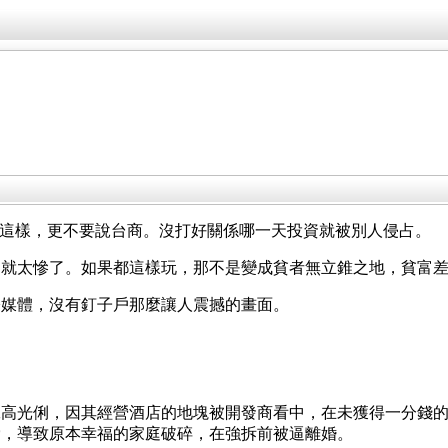
地人都這樣，更不要說台商。沒打好關係哪一天投資就被別人侵占。
個就太慘了。如果都這樣玩，那不是變成貧者無立錐之地，貧富
際媒體，沒有釘子戶那麼讓人震撼的畫面。
工高光俐，因其經營酒店的地塊被開發商看中，在未獲得一分錢
脅，導致原本幸福的家庭破碎，在強拆前被逼離婚。