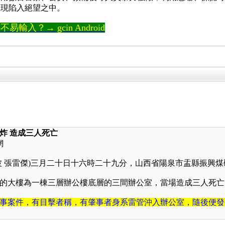
，現陷入絕望之中。
輸入？→ gcin Android
炸 造成三人死亡
網
 張雷傑
)
三月二十日十六時二十九分，山西省陽泉市盂縣振興煤
的大樓為一棟三層辦公樓底層的三間辦公室，當場造成三人死亡
事案件，有目擊者稱，有肇事者身系雷管沖入辦公室，隨後便發