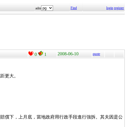
Find
login
register
adm
2008-06-10
0
1
quote
差距更大。
的賠償下，上月底，當地政府用行政手段進行強拆。其夫因是公