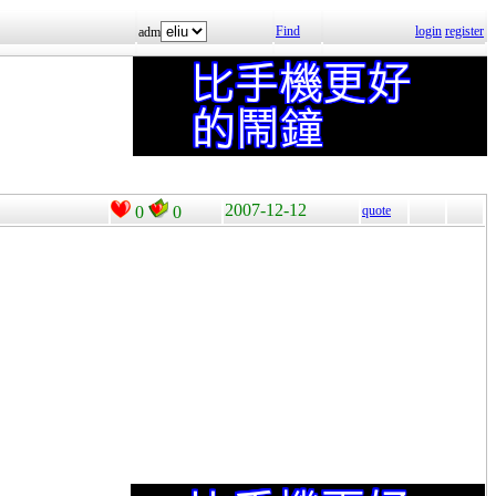
Find
login
register
adm
2007-12-12
0
0
quote