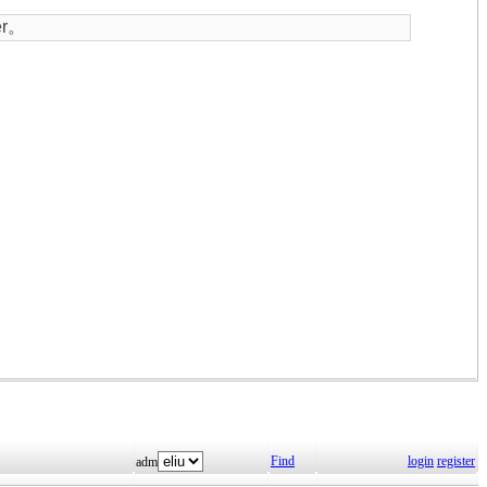
r。
Find
login
register
adm