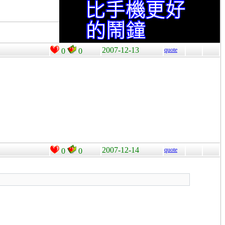
2007-12-13
quote
0
0
2007-12-14
quote
0
0