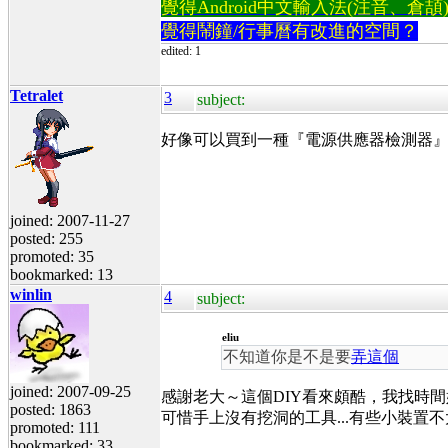
覺得Android中文輸入法(注音、倉頡)不易
覺得鬧鐘/行事曆有改進的空間？
edited: 1
Tetralet
3
subject:
好像可以買到一種『電源供應器檢測器』，小小
joined: 2007-11-27
posted: 255
promoted: 35
bookmarked: 13
winlin
4
subject:
eliu
不知道你是不是要
弄這個
joined: 2007-09-25
感謝老大～這個DIY看來頗酷，我找時
posted: 1863
可惜手上沒有挖洞的工具...有些小裝置
promoted: 111
bookmarked: 33