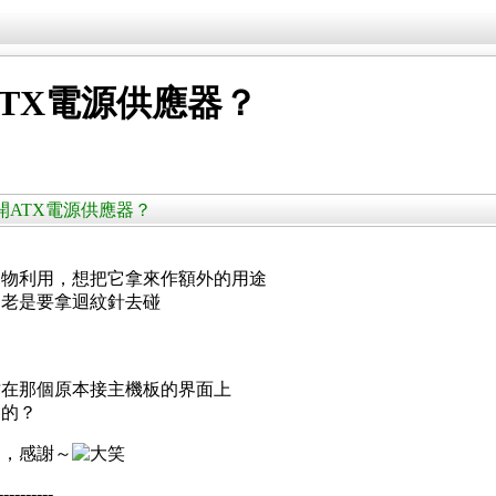
TX電源供應器？
來開ATX電源供應器？
廢物利用，想把它拿來作額外的用途
，老是要拿迴紋針去碰
插在那個原本接主機板的界面上
器的？
迎，感謝～
----------