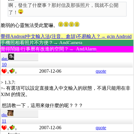
啊，發生了什麼事？那封信及那張照片，我就不公開
了！
脆弱的心靈無法受此驚嚇。
覺得Android中文輸入法(注音、倉頡)不易輸入？→ gcin Android
手機照相看照片不方便？→ AndCamera
覺得鬧鐘/行事曆有改進的空間？→ AndAlarm
alan
10
2007-12-06
quote
0
0
> 1.3.7:
>- 有選項可以設定直接進入中文輸入的狀態，不過只能用在非
XIM 的情況。
想請教一下，這用來做什麼的呢？？？
eliu
11
2007-12-06
quote
0
0