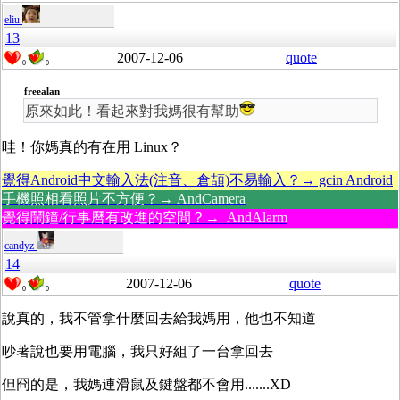
eliu
13
2007-12-06
quote
0
0
freealan
原來如此！看起來對我媽很有幫助
哇！你媽真的有在用 Linux？
覺得Android中文輸入法(注音、倉頡)不易輸入？→ gcin Android
手機照相看照片不方便？→ AndCamera
覺得鬧鐘/行事曆有改進的空間？→ AndAlarm
candyz
14
2007-12-06
quote
0
0
說真的，我不管拿什麼回去給我媽用，他也不知道
吵著說也要用電腦，我只好組了一台拿回去
但冏的是，我媽連滑鼠及鍵盤都不會用.......XD