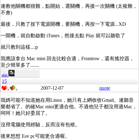
連教他關機都很難，點開始，選關機，再接一次關機 (太複雜，
不會)
最後，只教了按下電源開機，要關機，再按一下電源...XD
一開機，就自動啟動 iTunes，然後去點 Play 就可以聽歌了
就只教到這樣...:p
我應該拿台 Mac mini 回去比較合適，Frontrow，還有搖控器，
至少簡單多了.......
alan
15
2007-12-07
quote
0
0
我媽可能不知道她在用Linux，她只有上網收收Gmail。連聽音
樂都省了。的確Mac mini更適合他。不過他兒子都沒用過Mac，
呵呵！她只好委屈了。
沒用電腦使用經驗，反而沒有包袱。
後來想想 Eee pc可能更合適喔。