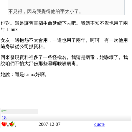
不見得，因為我覺得他的字太小了。
也對。還是讓舊電腦生命延續下去吧。我媽不知不覺也用了兩
年 Linux
女友一邊抱怨不太會用，一邊也用了兩年。呵呵！有一次他用
隨身碟從公司抓資料。
回來發現資料裡多了一些怪檔名。我猜是病毒，她嚇壞了。我
說咱們不怕大部份那些囉囉唆唆病毒。
她說：還是Linux好啊。
guest
18
2007-12-07
quote
0
0