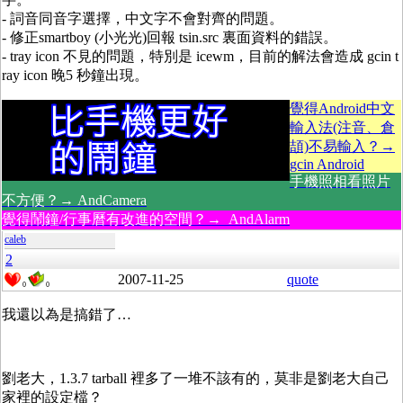
- 詞音同音字選擇，中文字不會對齊的問題。
- 修正smartboy (小光光)回報 tsin.src 裏面資料的錯誤。
- tray icon 不見的問題，特別是 icewm，目前的解法會造成 gcin t
ray icon 晚5 秒鐘出現。
覺得Android中文
輸入法(注音、倉
頡)不易輸入？→
gcin Android
手機照相看照片
不方便？→ AndCamera
覺得鬧鐘/行事曆有改進的空間？→ AndAlarm
caleb
2
2007-11-25
quote
0
0
我還以為是搞錯了…
劉老大，1.3.7 tarball 裡多了一堆不該有的，莫非是劉老大自己
家裡的設定檔？