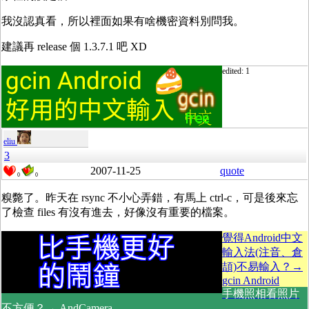
我沒認真看，所以裡面如果有啥機密資料別問我。
建議再 release 個 1.3.7.1 吧 XD
edited: 1
eliu
3
2007-11-25
quote
0
0
糗斃了。昨天在 rsync 不小心弄錯，有馬上 ctrl-c，可是後來忘
了檢查 files 有沒有進去，好像沒有重要的檔案。
覺得Android中文
輸入法(注音、倉
頡)不易輸入？→
gcin Android
手機照相看照片
不方便？→ AndCamera