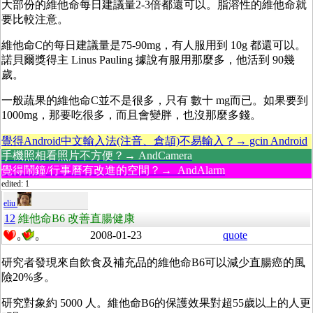
大部份的維他命每日建議量2-3倍都還可以。脂溶性的維他命就
要比較注意。
維他命C的每日建議量是75-90mg，有人服用到 10g 都還可以。
諾貝爾獎得主 Linus Pauling 據說有服用那麼多，他活到 90幾
歲。
一般蔬果的維他命C並不是很多，只有 數十 mg而已。如果要到
1000mg，那要吃很多，而且會變胖，也沒那麼多錢。
覺得Android中文輸入法(注音、倉頡)不易輸入？→ gcin Android
手機照相看照片不方便？→ AndCamera
覺得鬧鐘/行事曆有改進的空間？→ AndAlarm
edited: 1
eliu
12
維他命B6 改善直腸健康
2008-01-23
quote
0
0
研究者發現來自飲食及補充品的維他命B6可以減少直腸癌的風
險20%多。
研究對象約 5000 人。維他命B6的保護效果對超55歲以上的人更