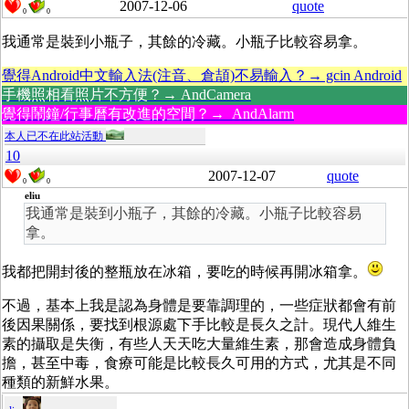
2007-12-06
quote
0
0
我通常是裝到小瓶子，其餘的冷藏。小瓶子比較容易拿。
覺得Android中文輸入法(注音、倉頡)不易輸入？→ gcin Android
手機照相看照片不方便？→ AndCamera
覺得鬧鐘/行事曆有改進的空間？→ AndAlarm
本人已不在此站活動
10
2007-12-07
quote
0
0
eliu
我通常是裝到小瓶子，其餘的冷藏。小瓶子比較容易
拿。
我都把開封後的整瓶放在冰箱，要吃的時候再開冰箱拿。
不過，基本上我是認為身體是要靠調理的，一些症狀都會有前
後因果關係，要找到根源處下手比較是長久之計。現代人維生
素的攝取是失衡，有些人天天吃大量維生素，那會造成身體負
擔，甚至中毒，食療可能是比較長久可用的方式，尤其是不同
種類的新鮮水果。