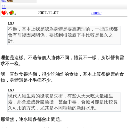
eliu
11
2007-12-07
quote
0
0
LGJ
不過，基本上我是認為身體是要靠調理的，一些症狀都
會有前後因果關係，要找到根源處下手比較是長久之
計。
理想是這樣。不過每個人遺傳不同，體質不一樣，所以營養需
求不一樣。
我一直飲食很均衡，很少吃油炸的食物，基本上算很健康的食
物，身體還是小毛病不少。
LGJ
現代人維生素的攝取是失衡，有些人天天吃大量維生
素，那會造成身體負擔，甚至中毒，食療可能是比較長
久可用的方式，尤其是不同種類的新鮮水果。
那當然，連水喝多都會出問題。