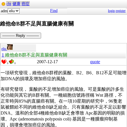
cht
健康
癌症
Find
adm
login
register
維他命B群不足與直腸健康有關
----------- Reply -----------
eliu
1
維他命B群不足與直腸健康有關
2007-12-17
quote
0
0
一項研究發現，維他命B群裡的葉酸、B2、B6、B12不足可能增
加DNA的損壞及增加癌症的風險。
有研究發現， 葉酸的不足增加癌症的風險。可是葉酸的許多生
化功能與其它的B群有關。一種細胞信號路徑稱 Wnt 路徑，不
正常時與85%的直腸癌有關。在一項10星期的研究中，96隻老
鼠被餵給不同的維他命B缺乏組合。只有葉酸的不足不足以影響
DNA。溫和的全部4種維他命B缺乏會導致 Apc基因的明顯的損
壞。Apc (adenomatosis polyposis coli) 基因是一種腫瘤抑制基
因，損壞會增加癌症的風險。