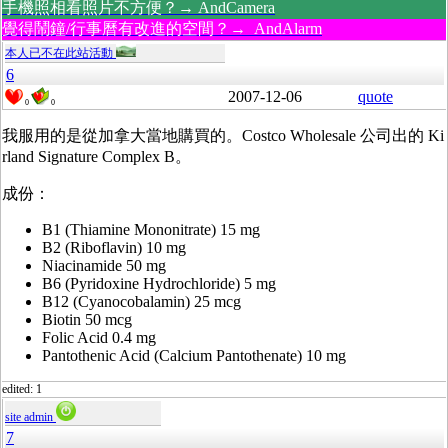
手機照相看照片不方便？→ AndCamera
覺得鬧鐘/行事曆有改進的空間？→ AndAlarm
本人已不在此站活動
6
2007-12-06
quote
0
0
我服用的是從加拿大當地購買的。Costco Wholesale 公司出的 Ki
rland Signature Complex B。
成份：
B1 (Thiamine Mononitrate) 15 mg
B2 (Riboflavin) 10 mg
Niacinamide 50 mg
B6 (Pyridoxine Hydrochloride) 5 mg
B12 (Cyanocobalamin) 25 mcg
Biotin 50 mcg
Folic Acid 0.4 mg
Pantothenic Acid (Calcium Pantothenate) 10 mg
edited: 1
site admin
7