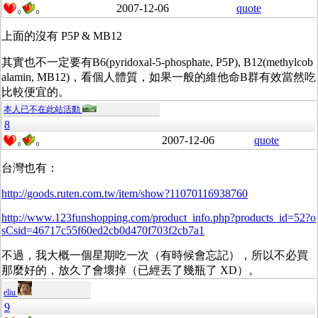
2007-12-06
quote
0
0
上面的沒有 P5P & MB12
其實也不一定要有B6(pyridoxal-5-phosphate, P5P), B12(methylcob
alamin, MB12)，看個人體質，如果一般的維他命B群有效當然吃
比較便宜的。
本人已不在此站活動
8
2007-12-06
quote
0
0
台灣也有：
http://goods.ruten.com.tw/item/show?11070116938760
http://www.123funshopping.com/product_info.php?products_id=52?o
sCsid=46717c55f60ed2cb0d470f703f2cb7a1
不過，我大概一個星期吃一次（有時候會忘記），所以不必買
那麼好的，放久了會壞掉（已經丟了幾瓶了 XD）。
eliu
9