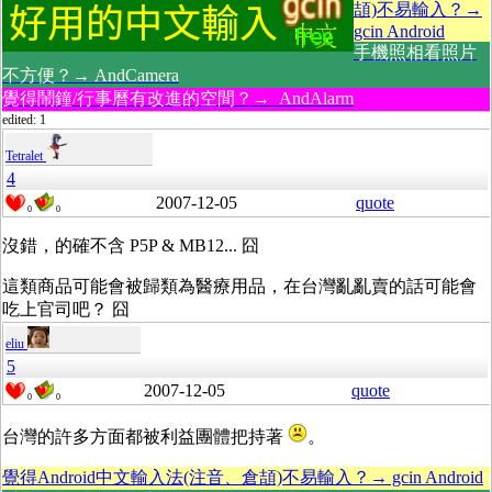
頡)不易輸入？→
gcin Android
手機照相看照片
不方便？→ AndCamera
覺得鬧鐘/行事曆有改進的空間？→ AndAlarm
edited: 1
Tetralet
4
2007-12-05
quote
0
0
沒錯，的確不含 P5P & MB12... 囧
這類商品可能會被歸類為醫療用品，在台灣亂亂賣的話可能會
吃上官司吧？ 囧
eliu
5
2007-12-05
quote
0
0
台灣的許多方面都被利益團體把持著
。
覺得Android中文輸入法(注音、倉頡)不易輸入？→ gcin Android