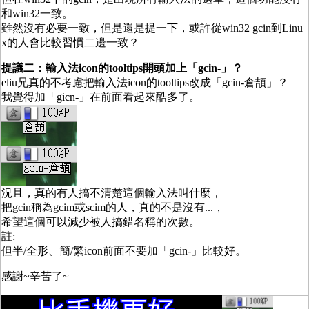
和win32一致。
雖然沒有必要一致，但是還是提一下，或許從win32 gcin到Linu
x的人會比較習慣二邊一致？
提議二：輸入法icon的tooltips開頭加上「gcin-」？
eliu兄真的不考慮把輸入法icon的tooltips改成「gcin-倉頡」？
我覺得加「gicn-」在前面看起來酷多了。
況且，真的有人搞不清楚這個輸入法叫什麼，
把gcin稱為gcim或scim的人，真的不是沒有...，
希望這個可以減少被人搞錯名稱的次數。
註:
但半/全形、簡/繁icon前面不要加「gcin-」比較好。
感謝~辛苦了~