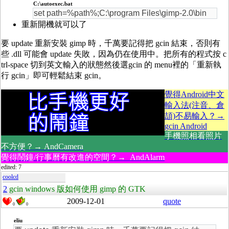
C:\autoexec.bat
set path=%path%;C:\program Files\gimp-2.0\bin
重新開機就可以了
要 update 重新安裝 gimp 時，千萬要記得把 gcin 結束，否則有
些 .dll 可能會 update 失敗，因為仍在使用中。把所有的程式按 c
trl-space 切到英文輸入的狀態然後選gcin 的 menu裡的「重新執
行 gcin」即可輕鬆結束 gcin。
覺得Android中文
輸入法(注音、倉
頡)不易輸入？→
gcin Android
手機照相看照片
不方便？→ AndCamera
覺得鬧鐘/行事曆有改進的空間？→ AndAlarm
edited: 7
coolcd
2
gcin windows 版如何使用 gimp 的 GTK
2009-12-01
quote
0
0
eliu