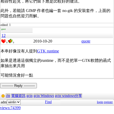
相容性起見，將它們留下應是比較好的做法。
此外，若能請 GIMP 作者也編一套 no-gtk 的安裝套件，上面的
問題也自然迎刃而解。
edited: 1
guest
12
2010-10-20
quote
0
0
本串好像沒有人提到
GTK runtime
如果是透過這個獨立的runtime，而不是把單一GTK軟體的函式
庫抽出來共用
可能情況會好一點
----------- Reply -----------
cht
電腦資訊
gcin
gcin Windows
gcin windows分享
Find
adm
login
register
views:74399