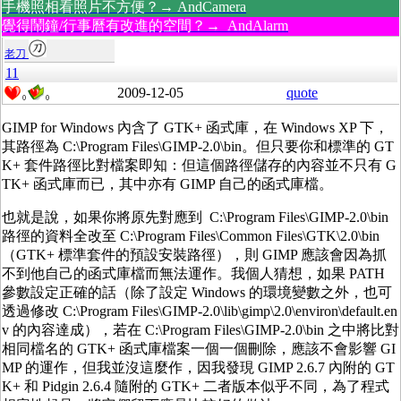
手機照相看照片不方便？→ AndCamera
覺得鬧鐘/行事曆有改進的空間？→ AndAlarm
老刀
11
2009-12-05
quote
0
0
GIMP for Windows 內含了 GTK+ 函式庫，在 Windows XP 下，
其路徑為 C:\Program Files\GIMP-2.0\bin。但只要你和標準的 GT
K+ 套件路徑比對檔案即知：但這個路徑儲存的內容並不只有 G
TK+ 函式庫而已，其中亦有 GIMP 自己的函式庫檔。
也就是說，如果你將原先對應到 C:\Program Files\GIMP-2.0\bin
路徑的資料全改至 C:\Program Files\Common Files\GTK\2.0\bin
（GTK+ 標準套件的預設安裝路徑），則 GIMP 應該會因為抓
不到他自己的函式庫檔而無法運作。我個人猜想，如果 PATH
參數設定正確的話（除了設定 Windows 的環境變數之外，也可
透過修改 C:\Program Files\GIMP-2.0\lib\gimp\2.0\environ\default.en
v 的內容達成），若在 C:\Program Files\GIMP-2.0\bin 之中將比對
相同檔名的 GTK+ 函式庫檔案一個一個刪除，應該不會影響 GI
MP 的運作，但我並沒這麼作，因我發現 GIMP 2.6.7 內附的 GT
K+ 和 Pidgin 2.6.4 隨附的 GTK+ 二者版本似乎不同，為了程式