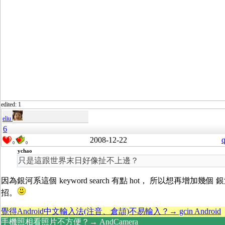
edited: 1
eliu
6
2008-12-22
q
0
0
ychao
只是這跟世界末日好像扯不上邊？
因為銀河系這個 keyword search 有點 hot， 所以想再增加幾個 銀
招。
覺得Android中文輸入法(注音、倉頡)不易輸入？→ gcin Android
手機照相看照片不方便？→ AndCamera