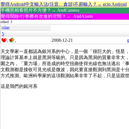
覺得Android中文輸入法(注音、倉頡)不易輸入？→ gcin Android
手機照相看照片不方便？→ AndCamera
覺得鬧鐘/行事曆有改進的空間？→ AndAlarm
edited: 3
ychao
5
2008-12-21
q
1
1
天文學家一直都認為銀河系的中心，是一個「很巨大的」恆星
理論計算基本上就是黑洞等級的。只是因為黑洞的質量非常大
圍之內，「重力場」所造成的時空扭曲使得光線也無法逃出「
文觀測都是接收可見光或是微波，因此要直接觀測到黑洞是十
方式推測。歐洲科學家的這項觀測結果非常了不起，只是這跟
這是我們的銀河系