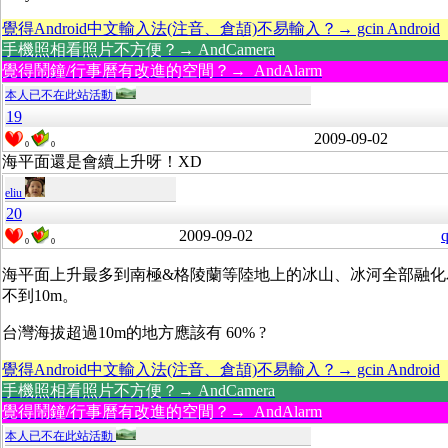
覺得Android中文輸入法(注音、倉頡)不易輸入？→ gcin Android
手機照相看照片不方便？→ AndCamera
覺得鬧鐘/行事曆有改進的空間？→ AndAlarm
本人已不在此站活動
19
2009-09-02
0
0
海平面還是會續上升呀！XD
eliu
20
2009-09-02
q
0
0
海平面上升最多到南極&格陵蘭等陸地上的冰山、冰河全部融化
不到10m。
台灣海拔超過10m的地方應該有 60% ?
覺得Android中文輸入法(注音、倉頡)不易輸入？→ gcin Android
手機照相看照片不方便？→ AndCamera
覺得鬧鐘/行事曆有改進的空間？→ AndAlarm
本人已不在此站活動