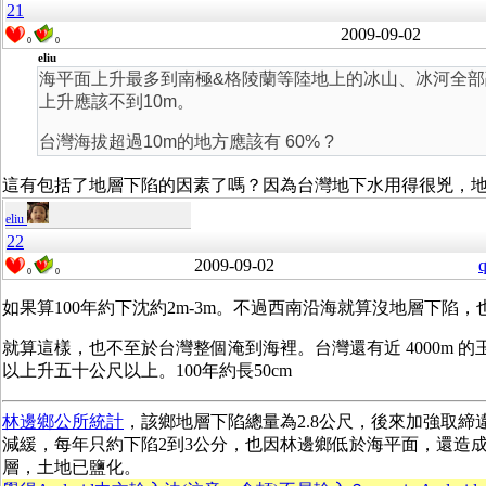
21
2009-09-02
0
0
eliu
海平面上升最多到南極&格陵蘭等陸地上的冰山、冰河全
上升應該不到10m。
台灣海拔超過10m的地方應該有 60% ?
這有包括了地層下陷的因素了嗎？因為台灣地下水用得很兇，
eliu
22
2009-09-02
q
0
0
如果算100年約下沈約2m-3m。不過西南沿海就算沒地層下陷
就算這樣，也不至於台灣整個淹到海裡。台灣還有近 4000m 的
以上升五十公尺以上。100年約長50cm
林邊鄉公所統計
，該鄉地層下陷總量為2.8公尺，後來加強取締
減緩，每年只約下陷2到3公分，也因林邊鄉低於海平面，還造
層，土地已鹽化。