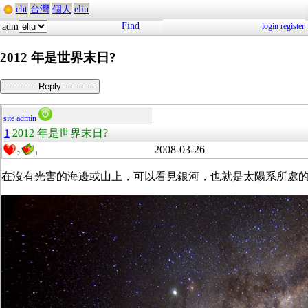
cht
台灣
個人
eliu
Find
adm
login
register
2012 年是世界末日?
----------- Reply -----------
site admin
1
2012 年是世界末日?
2008-03-26
2
1
在沒有光害的海邊或山上，可以看見銀河，也就是太陽系所處