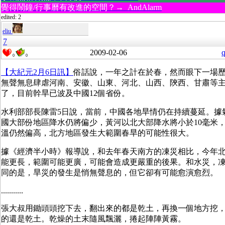
覺得鬧鐘/行事曆有改進的空間？→ AndAlarm
edited: 2
eliu
7
2009-02-06
q
0
0
【大紀元2月6日訊】
俗話說，一年之計在於春，然而眼下一場
無聲無息肆虐河南、安徽、山東、河北、山西、陝西、甘肅等主
了，目前幹旱已波及中國12個省份。
水利部部長陳雷5日說，當前，中國各地旱情仍在持續蔓延。據
國大部份地區降水仍將偏少，黃河以北大部降水將小於10毫米
溫仍然偏高，北方地區發生大範圍春旱的可能性很大。
據《經濟半小時》報導說，和去年春天南方的凍災相比，今年
能更長，範圍可能更廣，可能會造成更嚴重的後果。和水災，
同的是，旱災的發生是悄無聲息的，但它卻有可能愈演愈烈。
...........
張大叔用鋤頭頭挖下去，翻出來的都是乾土，再換一個地方挖
的還是乾土。乾燥的土末隨風飄灑，捲起陣陣黃霧。