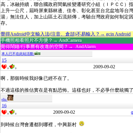
高，冰融持續，聯合國政府間氣候變遷研究小組（ＩＰＣＣ）
上升一公尺，屆時屏東縣林邊、佳冬、彰化甚至台北盆地等台灣
湯」無法住人，加上山區土石流頻傳，考驗台灣政府如何制定
存。
覺得Android中文輸入法(注音、倉頡)不易輸入？→ gcin Android
手機照相看照片不方便？→ AndCamera
覺得鬧鐘/行事曆有改進的空間？→ AndAlarm
本人已不在此站活動
15
2009-09-02
0
0
啊，那個時候我好像已經不在了。
不過這樣的推估實在是有點恐怖。這樣也好，不必爭什麼統獨
eliu
16
2009-09-02
q
0
0
到時候台灣會遷都到哪裡，中興新村