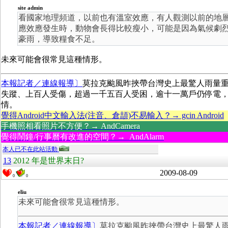
site admin
看國家地理頻道，以前也有溫室效應，有人觀測以前的地
應效應發生時，動物會長得比較瘦小，可能是因為氣候劇
豪雨，導致糧食不足。
未來可能會很常見這種情形。
本報記者／連線報導〕
莫拉克颱風昨挾帶台灣史上最驚人雨量
失蹤、上百人受傷，超過一千五百人受困，逾十一萬戶仍停電
情。
覺得Android中文輸入法(注音、倉頡)不易輸入？→ gcin Android
手機照相看照片不方便？→ AndCamera
覺得鬧鐘/行事曆有改進的空間？→ AndAlarm
本人已不在此站活動
13
2012 年是世界末日?
2009-08-09
0
0
eliu
未來可能會很常見這種情形。
本報記者／連線報導〕
莫拉克颱風昨挾帶台灣史上最驚人