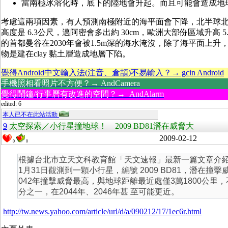
當南極冰溶化時，底下的陸地會升起。而且可能會造成地
考慮這兩項因素，有人預測南極附近的海平面會下降，北半球
高度是 6.3公尺，邁阿密會多出約 30cm，歐洲大部份區域升高 5
的首都曼谷在2030年會被1.5m深的海水淹沒，除了海平面上
物是建在clay 黏土層造成地層下陷。
覺得Android中文輸入法(注音、倉頡)不易輸入？→ gcin Android
手機照相看照片不方便？→ AndCamera
覺得鬧鐘/行事曆有改進的空間？→ AndAlarm
edited: 6
本人已不在此站活動
9
太空探索／小行星撞地球！ 2009 BD81潛在威脅大
2009-02-12
0
0
根據台北市立天文科教育館「天文速報」最新一篇文章介
1月31日觀測到一顆小行星，編號 2009 BD81，潛在撞
042年撞擊威脅最高，與地球距離最近處僅3萬1800公里
分之一，在2044年、2046年甚 至可能更近。
http://tw.news.yahoo.com/article/url/d/a/090212/17/1ec6r.html