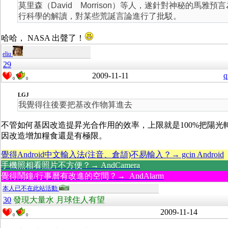
莫里森（David Morrison）等人，遂針對神秘的馬雅
行科學的解讀，對某些荒誕言論進行了批駁。
哈哈， NASA 出聲了！
eliu
29
2009-11-11
q
0
0
LGJ
我覺得往後要把基改作物算進去
不管如何基因改造提昇光合作用的效率，上限就是100%把陽光
因改造增加糧食還是有極限。
覺得Android中文輸入法(注音、倉頡)不易輸入？→ gcin Android
手機照相看照片不方便？→ AndCamera
覺得鬧鐘/行事曆有改進的空間？→ AndAlarm
本人已不在此站活動
30
發現大量水 月球住人有望
2009-11-14
0
0