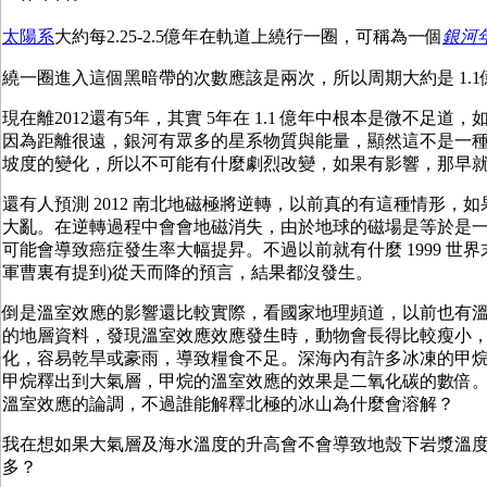
太陽系
大約每2.25-2.5億年在軌道上繞行一圈，可稱為一個
銀河
繞一圈進入這個黑暗帶的次數應該是兩次，所以周期大約是 1.1
現在離2012還有5年，其實 5年在 1.1 億年中根本是微不足道
因為距離很遠，銀河有眾多的星系物質與能量，顯然這不是一種
坡度的變化，所以不可能有什麼劇烈改變，如果有影響，那早
還有人預測 2012 南北地磁極將逆轉，以前真的有這種情形，
大亂。在逆轉過程中會會地磁消失，由於地球的磁場是等於是
可能會導致癌症發生率大幅提昇。不過以前就有什麼 1999 世界末日
軍曹裏有提到)從天而降的預言，結果都沒發生。
倒是溫室效應的影響還比較實際，看國家地理頻道，以前也有
的地層資料，發現溫室效應效應發生時，動物會長得比較瘦小
化，容易乾旱或豪雨，導致糧食不足。深海內有許多冰凍的甲
甲烷釋出到大氣層，甲烷的溫室效應的效果是二氧化碳的數倍
溫室效應的論調，不過誰能解釋北極的冰山為什麼會溶解？
我在想如果大氣層及海水溫度的升高會不會導致地殼下岩漿溫
多？