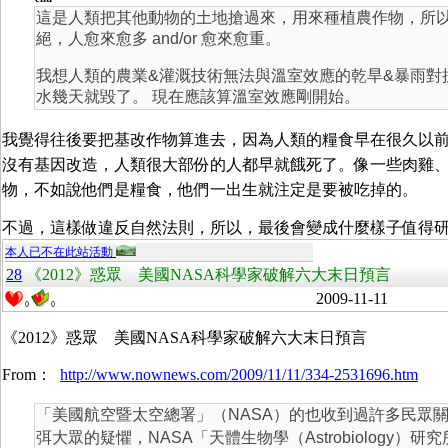
這是人類把其他動物的土地搶過來，用來種植農作物，所
絕，人愈來愈多 and/or 愈來愈重。
我想人類的農業&灌溉技術無法與溫室效應的乾旱&暴雨對
水幾天就毀了。 現在應該算溫室效應剛開始。
我覺得往後要把基改作物算進去，因為人類的糧食早在很久以
沒有基因改造，人類很大部份的人都早就餓死了。像一些肉雞
物，不如說他們是糧食，他們一出生就注定是要被吃掉的。
不過，這樣做違反自然法則，所以，最後會變成什麼樣子值得
本人已不在此站活動
28
《2012》惑眾 美國NASA科學家破解六大末日預言
2009-11-11
0
0
《2012》惑眾 美國NASA科學家破解六大末日預言
From：
http://www.nownews.com/2009/11/11/334-2531696.htm
「美國航空暨太空總署」（NASA）的也收到過許多民眾
弭大眾的疑懼，NASA「天體生物學（Astrobiology）研