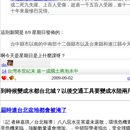
成二死九失蹤、上百人受傷，超過一千五百人受困，逾十
十年來最慘烈災情。
這則新聞是 8/9 星期日發佈的：
台中縣市以南的中南部十二個縣市以及台東縣和連江縣今
啊今天是星期日是上什麼課呀？
eliu
14
台灣本世紀末 逾一成國土將泡水中
2009-09-02
q
0
0
到時候變成水都台北城？以後交通工具要變成水陸兩
屆時連台北盆地都會被淹了
〔記 者林嘉琪／台北報導〕八八惡水災害還未退散，環境危機
旱危機來臨，強颱數量還會增加。」中研院學者指出，受全球暖