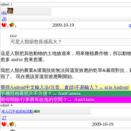
edited: 1
eliu
26
2009-10-19
q
0
0
LGJ
可是人類卻愈長感高大？
這是人類把其他動物的土地搶過來，用來種植農作物，所以動
愈多 and/or 愈來愈重。
我想人類的農業&灌溉技術無法與溫室效應的乾旱&暴雨對抗，
毀了。 現在應該算溫室效應剛開始。
覺得Android中文輸入法(注音、倉頡)不易輸入？→ gcin Android
手機照相看照片不方便？→ AndCamera
覺得鬧鐘/行事曆有改進的空間？→ AndAlarm
edited: 4
本人已不在此站活動
27
2009-10-19
0
0
eliu