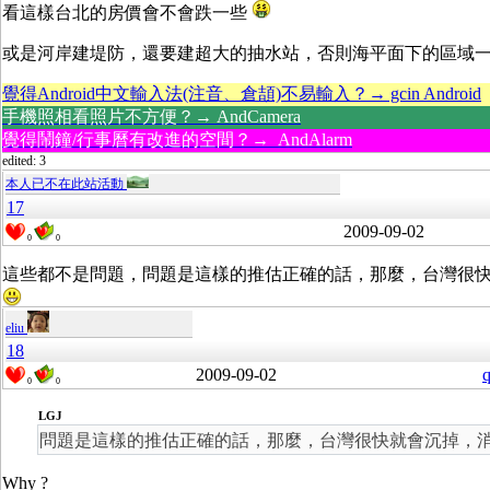
看這樣台北的房價會不會跌一些
或是河岸建堤防，還要建超大的抽水站，否則海平面下的區域
覺得Android中文輸入法(注音、倉頡)不易輸入？→ gcin Android
手機照相看照片不方便？→ AndCamera
覺得鬧鐘/行事曆有改進的空間？→ AndAlarm
edited: 3
本人已不在此站活動
17
2009-09-02
0
0
這些都不是問題，問題是這樣的推估正確的話，那麼，台灣很
eliu
18
2009-09-02
q
0
0
LGJ
問題是這樣的推估正確的話，那麼，台灣很快就會沉掉，
Why ?