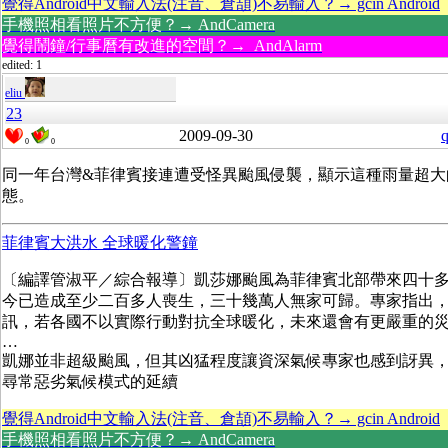
覺得Android中文輸入法(注音、倉頡)不易輸入？→ gcin Android
手機照相看照片不方便？→ AndCamera
覺得鬧鐘/行事曆有改進的空間？→ AndAlarm
edited: 1
eliu
23
2009-09-30
q
0
0
同一年台灣&菲律賓接連遭受怪異颱風侵襲，顯示這種雨量超大
態。
菲律賓大洪水 全球暖化警鐘
〔編譯管淑平／綜合報導〕凱莎娜颱風為菲律賓北部帶來四十
今已造成至少二百多人喪生，三十幾萬人無家可歸。專家指出
訊，若各國不以實際行動對抗全球暖化，未來還會有更嚴重的
…
凱娜並非超級颱風，但其凶猛程度讓資深氣候專家也感到訝異
尋常惡劣氣候模式的延續
覺得Android中文輸入法(注音、倉頡)不易輸入？→ gcin Android
手機照相看照片不方便？→ AndCamera