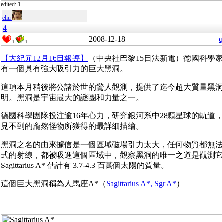
edited: 1
eliu
4
2008-12-18
q
1
1
【大紀元12月16日報導】
（中央社巴黎15日法新電）德國科學
有一個具有強大吸引力的巨大黑洞。
這項本月稍後將公諸於世的驚人觀測，提供了迄今超大質量黑
明。黑洞是宇宙最大的謎團和力量之一。
德國科學團隊投注逾16年心力，研究銀河系中28顆星球的軌道
見不到的龐然怪物所獲得的最詳細描繪。
黑洞之名的由來據信是一個區域磁場引力太大，任何物質都無
式的射線，都被吸進這個區域中，觀察黑洞的唯一之道是觀測
Sagittarius A* 估計有 3.7-4.3 百萬個太陽的質量。
這個巨大黑洞稱為人馬座A*（
Sagittarius A*, Sgr A*
）