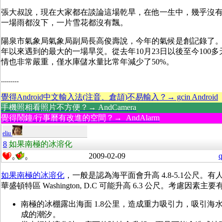
張大叔說，現在大家都在談論這場乾旱，在他一生中，幾乎沒
一場雨都沒下，一片雪花都沒有飄。
陽泉市氣象局氣象局副局長高俊壽說，今年的氣候是創記錄了。這
年以來遇到的最大的一場旱災。從去年10月23日以後至今100
情也非常嚴重，僅水庫儲水量比常年減少了50%。
.........
覺得Android中文輸入法(注音、倉頡)不易輸入？→ gcin Android
手機照相看照片不方便？→ AndCamera
覺得鬧鐘/行事曆有改進的空間？→ AndAlarm
eliu
8
如果南極的冰溶化
2009-02-09
q
0
0
如果南極的冰溶化
，一般是認為海平面會升高 4.8-5.1公尺。
華盛頓特區 Washington, D.C 可能升高 6.3 公尺。考慮因素主
南極的冰棚露出海面 1.8公里，造成重力吸引力，吸引海
成的潮汐。