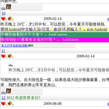
內憂外患。
eliu
10
2009-02-14
q
0
0
昨天晚上 26℃，才2月中旬，可以想見，今年夏天可能會很熱。
覺得Android中文輸入法(注音、倉頡)不易輸入？→ gcin Android
手機照相看照片不方便？→ AndCamera
覺得鬧鐘/行事曆有改進的空間？→ AndAlarm
本人已不在此站活動
11
2009-02-14
0
0
eliu
昨天晚上 26℃，才2月中旬，可以想見，今年夏天可能會
可能性很大。在大陸也是一樣，結果造成大陸沙塵暴嚴重，台
差，我們這邊的青山常常是灰山。
eliu
12
2012 年是世界末日?
2009-08-08
q
0
0