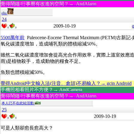
覺得鬧鐘/行事曆有改進的空間？→ AndAlarm
eliu
24
2009-10-19
q
0
0
5500萬年前
Paleocene-Eocene Thermal Maximum (PET
氧化碳濃度增加，造成哺乳類的體積縮減50%。
雖然二氧化碳濃度增加會提高光合作用效率，實際上溫室效應造
雨)是植物殺手，造成動物的糧食不足。
魚類也體積縮減50%。
覺得Android中文輸入法(注音、倉頡)不易輸入？→ gcin Android
手機照相看照片不方便？→ AndCamera
覺得鬧鐘/行事曆有改進的空間？→ AndAlarm
本人已不在此站活動
25
2009-10-19
0
0
可是人類卻愈長愈高大？