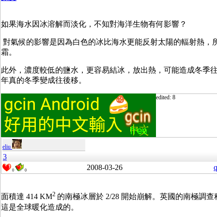
如果海水因冰溶解而淡化，不知對海洋生物有何影響？
對氣候的影響是因為白色的冰比海水更能反射太陽的輻射熱，
霜。
此外，濃度較低的鹽水，更容易結冰，放出熱，可能造成冬季
年真的冬季變成往後移。
edited: 8
eliu
3
2008-03-26
q
0
0
2
面積達 414 KM
的南極冰層於 2/28 開始崩解。英國的南極調查科學家 
這是全球暖化造成的。