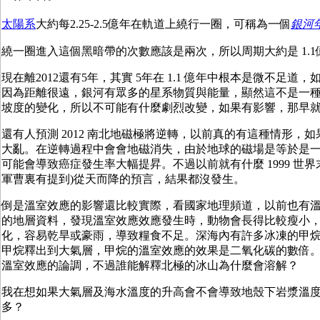
太陽系
大約每2.25-2.5億年在軌道上繞行一圈，可稱為一個
銀河
繞一圈進入這個黑暗帶的次數應該是兩次，所以周期大約是 1.1
現在離2012還有5年，其實 5年在 1.1 億年中根本是微不足道
因為距離很遠，銀河有眾多的星系物質與能量，顯然這不是一種
坡度的變化，所以不可能有什麼劇烈改變，如果有影響，那早
還有人預測 2012 南北地磁極將逆轉，以前真的有這種情形，
大亂。在逆轉過程中會會地磁消失，由於地球的磁場是等於是
可能會導致癌症發生率大幅提昇。不過以前就有什麼 1999 世界末日
軍曹裏有提到)從天而降的預言，結果都沒發生。
倒是溫室效應的影響還比較實際，看國家地理頻道，以前也有
的地層資料，發現溫室效應效應發生時，動物會長得比較瘦小
化，容易乾旱或豪雨，導致糧食不足。深海內有許多冰凍的甲
甲烷釋出到大氣層，甲烷的溫室效應的效果是二氧化碳的數倍
溫室效應的論調，不過誰能解釋北極的冰山為什麼會溶解？
我在想如果大氣層及海水溫度的升高會不會導致地殼下岩漿溫
多？