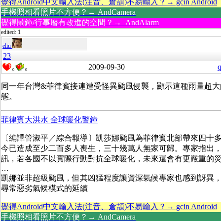
覺得Android中文輸入法(注音、倉頡)不易輸入？→ gcin Android
手機照相看照片不方便？→ AndCamera
覺得鬧鐘/行事曆有改進的空間？→ AndAlarm
edited: 1
eliu
23
2009-09-30
q
0
0
同一年台灣&菲律賓接連遭受怪異颱風侵襲，顯示這種雨量超大
態。
菲律賓大洪水 全球暖化警鐘
〔編譯管淑平／綜合報導〕凱莎娜颱風為菲律賓北部帶來四十
今已造成至少二百多人喪生，三十幾萬人無家可歸。專家指出
訊，若各國不以實際行動對抗全球暖化，未來還會有更嚴重的
…
凱娜並非超級颱風，但其凶猛程度讓資深氣候專家也感到訝異
尋常惡劣氣候模式的延續
覺得Android中文輸入法(注音、倉頡)不易輸入？→ gcin Android
手機照相看照片不方便？→ AndCamera