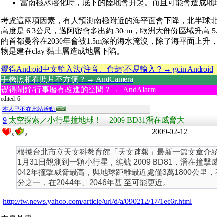
當南極冰溶化時，底下的陸地會升起。而且可能會造成地
考慮這兩項因素，有人預測南極附近的海平面會下降，北半球
高度是 6.3公尺，邁阿密會多出約 30cm，歐洲大部份區域升高 5
的首都曼谷在2030年會被1.5m深的海水淹沒，除了海平面上
物是建在clay 黏土層造成地層下陷。
覺得Android中文輸入法(注音、倉頡)不易輸入？→ gcin Android
手機照相看照片不方便？→ AndCamera
覺得鬧鐘/行事曆有改進的空間？→ AndAlarm
edited: 6
本人已不在此站活動
9
太空探索／小行星撞地球！ 2009 BD81潛在威脅大
2009-02-12
0
0
根據台北市立天文科教育館「天文速報」最新一篇文章介
1月31日觀測到一顆小行星，編號 2009 BD81，潛在撞
042年撞擊威脅最高，與地球距離最近處僅3萬1800公里
分之一，在2044年、2046年甚 至可能更近。
http://tw.news.yahoo.com/article/url/d/a/090212/17/1ec6r.html