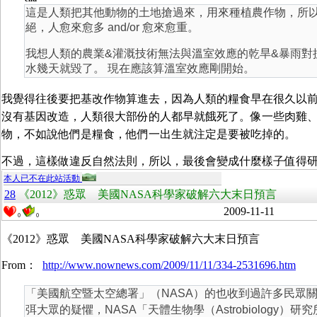
這是人類把其他動物的土地搶過來，用來種植農作物，所
絕，人愈來愈多 and/or 愈來愈重。
我想人類的農業&灌溉技術無法與溫室效應的乾旱&暴雨對
水幾天就毀了。 現在應該算溫室效應剛開始。
我覺得往後要把基改作物算進去，因為人類的糧食早在很久以
沒有基因改造，人類很大部份的人都早就餓死了。像一些肉雞
物，不如說他們是糧食，他們一出生就注定是要被吃掉的。
不過，這樣做違反自然法則，所以，最後會變成什麼樣子值得
本人已不在此站活動
28
《2012》惑眾 美國NASA科學家破解六大末日預言
2009-11-11
0
0
《2012》惑眾 美國NASA科學家破解六大末日預言
From：
http://www.nownews.com/2009/11/11/334-2531696.htm
「美國航空暨太空總署」（NASA）的也收到過許多民眾
弭大眾的疑懼，NASA「天體生物學（Astrobiology）研