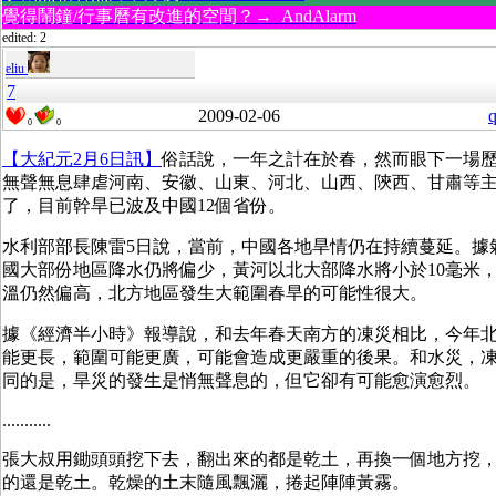
覺得鬧鐘/行事曆有改進的空間？→ AndAlarm
edited: 2
eliu
7
2009-02-06
q
0
0
【大紀元2月6日訊】
俗話說，一年之計在於春，然而眼下一場
無聲無息肆虐河南、安徽、山東、河北、山西、陝西、甘肅等主
了，目前幹旱已波及中國12個省份。
水利部部長陳雷5日說，當前，中國各地旱情仍在持續蔓延。據
國大部份地區降水仍將偏少，黃河以北大部降水將小於10毫米
溫仍然偏高，北方地區發生大範圍春旱的可能性很大。
據《經濟半小時》報導說，和去年春天南方的凍災相比，今年
能更長，範圍可能更廣，可能會造成更嚴重的後果。和水災，
同的是，旱災的發生是悄無聲息的，但它卻有可能愈演愈烈。
...........
張大叔用鋤頭頭挖下去，翻出來的都是乾土，再換一個地方挖
的還是乾土。乾燥的土末隨風飄灑，捲起陣陣黃霧。