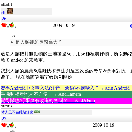
edited: 1
eliu
26
2009-10-19
q
0
0
LGJ
可是人類卻愈長感高大？
這是人類把其他動物的土地搶過來，用來種植農作物，所以動
愈多 and/or 愈來愈重。
我想人類的農業&灌溉技術無法與溫室效應的乾旱&暴雨對抗，
毀了。 現在應該算溫室效應剛開始。
覺得Android中文輸入法(注音、倉頡)不易輸入？→ gcin Android
手機照相看照片不方便？→ AndCamera
覺得鬧鐘/行事曆有改進的空間？→ AndAlarm
edited: 4
本人已不在此站活動
27
2009-10-19
0
0
eliu