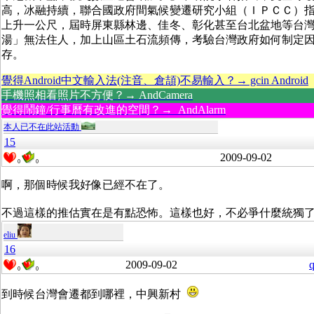
高，冰融持續，聯合國政府間氣候變遷研究小組（ＩＰＣＣ）
上升一公尺，屆時屏東縣林邊、佳冬、彰化甚至台北盆地等台灣
湯」無法住人，加上山區土石流頻傳，考驗台灣政府如何制定
存。
覺得Android中文輸入法(注音、倉頡)不易輸入？→ gcin Android
手機照相看照片不方便？→ AndCamera
覺得鬧鐘/行事曆有改進的空間？→ AndAlarm
本人已不在此站活動
15
2009-09-02
0
0
啊，那個時候我好像已經不在了。
不過這樣的推估實在是有點恐怖。這樣也好，不必爭什麼統獨
eliu
16
2009-09-02
q
0
0
到時候台灣會遷都到哪裡，中興新村