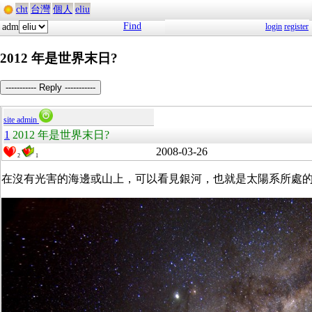
cht
台灣
個人
eliu
Find
adm
login
register
2012 年是世界末日?
----------- Reply -----------
site admin
1
2012 年是世界末日?
2008-03-26
2
1
在沒有光害的海邊或山上，可以看見銀河，也就是太陽系所處