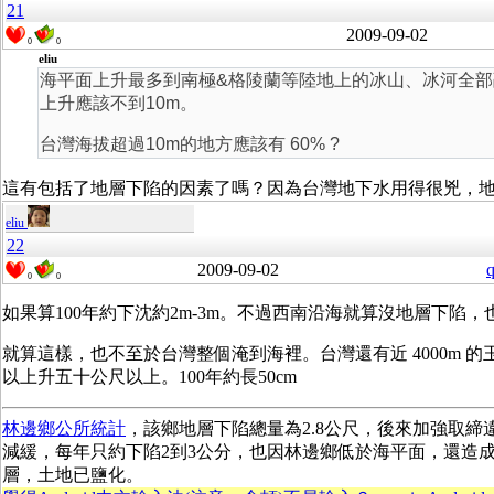
21
2009-09-02
0
0
eliu
海平面上升最多到南極&格陵蘭等陸地上的冰山、冰河全
上升應該不到10m。
台灣海拔超過10m的地方應該有 60% ?
這有包括了地層下陷的因素了嗎？因為台灣地下水用得很兇，
eliu
22
2009-09-02
q
0
0
如果算100年約下沈約2m-3m。不過西南沿海就算沒地層下陷
就算這樣，也不至於台灣整個淹到海裡。台灣還有近 4000m 的
以上升五十公尺以上。100年約長50cm
林邊鄉公所統計
，該鄉地層下陷總量為2.8公尺，後來加強取締
減緩，每年只約下陷2到3公分，也因林邊鄉低於海平面，還造
層，土地已鹽化。