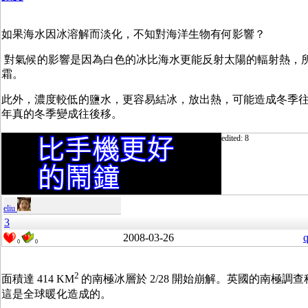
如果海水因冰溶解而淡化，不知對海洋生物有何影響？
對氣候的影響是因為白色的冰比海水更能反射太陽的輻射熱，
霜。
此外，濃度較低的鹽水，更容易結冰，放出熱，可能造成冬季
年真的冬季變成往後移。
edited: 8
eliu
3
2008-03-26
q
0
0
2
面積達 414 KM
的南極冰層於 2/28 開始崩解。英國的南極調查科學家 
這是全球暖化造成的。