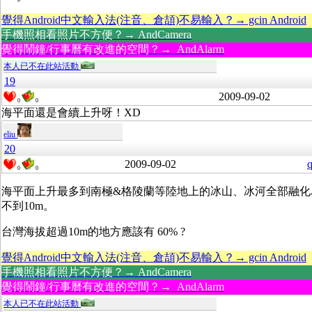
覺得Android中文輸入法(注音、倉頡)不易輸入？→ gcin Android
手機照相看照片不方便？→ AndCamera
覺得鬧鐘/行事曆有改進的空間？→ AndAlarm
本人已不在此站活動
19
2009-09-02
0
0
海平面還是會續上升呀！XD
eliu
20
2009-09-02
q
0
0
海平面上升最多到南極&格陵蘭等陸地上的冰山、冰河全部融化
不到10m。
台灣海拔超過10m的地方應該有 60% ?
覺得Android中文輸入法(注音、倉頡)不易輸入？→ gcin Android
手機照相看照片不方便？→ AndCamera
覺得鬧鐘/行事曆有改進的空間？→ AndAlarm
本人已不在此站活動