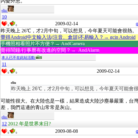
內憂外患。
eliu
10
2009-02-14
q
0
0
昨天晚上 26℃，才2月中旬，可以想見，今年夏天可能會很熱。
覺得Android中文輸入法(注音、倉頡)不易輸入？→ gcin Android
手機照相看照片不方便？→ AndCamera
覺得鬧鐘/行事曆有改進的空間？→ AndAlarm
本人已不在此站活動
11
2009-02-14
0
0
eliu
昨天晚上 26℃，才2月中旬，可以想見，今年夏天可能會
可能性很大。在大陸也是一樣，結果造成大陸沙塵暴嚴重，台
差，我們這邊的青山常常是灰山。
eliu
12
2012 年是世界末日?
2009-08-08
q
0
0