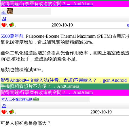
覺得鬧鐘/行事曆有改進的空間？→ AndAlarm
eliu
24
2009-10-19
q
0
0
5500萬年前
Paleocene-Eocene Thermal Maximum (PET
氧化碳濃度增加，造成哺乳類的體積縮減50%。
雖然二氧化碳濃度增加會提高光合作用效率，實際上溫室效應造
雨)是植物殺手，造成動物的糧食不足。
魚類也體積縮減50%。
覺得Android中文輸入法(注音、倉頡)不易輸入？→ gcin Android
手機照相看照片不方便？→ AndCamera
覺得鬧鐘/行事曆有改進的空間？→ AndAlarm
本人已不在此站活動
25
2009-10-19
0
0
可是人類卻愈長愈高大？