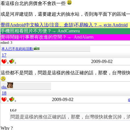
看這樣台北的房價會不會跌一些
或是河岸建堤防，還要建超大的抽水站，否則海平面下的區域
覺得Android中文輸入法(注音、倉頡)不易輸入？→ gcin Android
手機照相看照片不方便？→ AndCamera
覺得鬧鐘/行事曆有改進的空間？→ AndAlarm
edited: 3
本人已不在此站活動
17
2009-09-02
0
0
這些都不是問題，問題是這樣的推估正確的話，那麼，台灣很
eliu
18
2009-09-02
q
0
0
LGJ
問題是這樣的推估正確的話，那麼，台灣很快就會沉掉，
Why ?