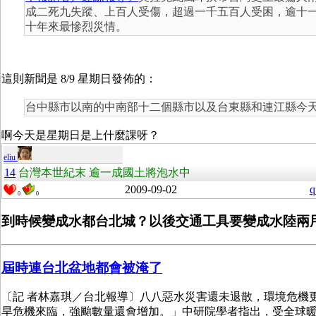
成二死九失蹤、上百人受傷，超過一千五百人受困，逾十
十年來最慘烈災情。
這則新聞是 8/9 星期日發佈的：
台中縣市以南的中南部十二個縣市以及台東縣和連江縣今
啊今天是星期日是上什麼課呀？
eliu
14
台灣本世紀末 逾一成國土將泡水中
2009-09-02
q
0
0
到時候變成水都台北城？以後交通工具要變成水陸兩
屆時連台北盆地都會被淹了
〔記 者林嘉琪／台北報導〕八八惡水災害還未退散，環境危機
旱危機來臨，強颱數量還會增加。」中研院學者指出，受全球暖