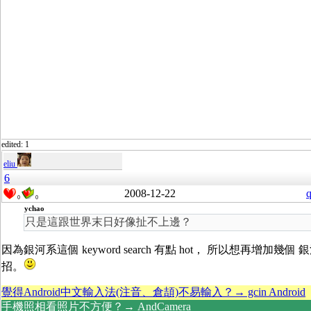
edited: 1
eliu
6
2008-12-22
q
0
0
ychao
只是這跟世界末日好像扯不上邊？
因為銀河系這個 keyword search 有點 hot， 所以想再增加幾個 銀
招。
覺得Android中文輸入法(注音、倉頡)不易輸入？→ gcin Android
手機照相看照片不方便？→ AndCamera