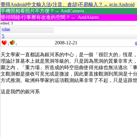
覺得Android中文輸入法(注音、倉頡)不易輸入？→ gcin Android
手機照相看照片不方便？→ AndCamera
覺得鬧鐘/行事曆有改進的空間？→ AndAlarm
edited: 3
ychao
5
2008-12-21
q
1
1
天文學家一直都認為銀河系的中心，是一個「很巨大的」恆星
理論計算基本上就是黑洞等級的。只是因為黑洞的質量非常大
圍之內，「重力場」所造成的時空扭曲使得光線也無法逃出「
文觀測都是接收可見光或是微波，因此要直接觀測到黑洞是十
方式推測。歐洲科學家的這項觀測結果非常了不起，只是這跟
這是我們的銀河系