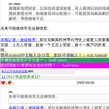
site admin
看國家地理頻道，以前也有溫室效應，有人觀測以前的地
應效應發生時，動物會長得比較瘦小，可能是因為氣候劇
豪雨，導致糧食不足。
未來可能會很常見這種情形。
本報記者／連線報導〕
莫拉克颱風昨挾帶台灣史上最驚人雨量
失蹤、上百人受傷，超過一千五百人受困，逾十一萬戶仍停電
情。
覺得Android中文輸入法(注音、倉頡)不易輸入？→ gcin Android
手機照相看照片不方便？→ AndCamera
覺得鬧鐘/行事曆有改進的空間？→ AndAlarm
本人已不在此站活動
13
2012 年是世界末日?
2009-08-09
0
0
eliu
未來可能會很常見這種情形。
本報記者／連線報導〕
莫拉克颱風昨挾帶台灣史上最驚人