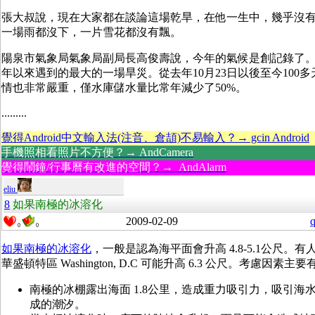
張大叔說，現在大家都在談論這場乾旱，在他一生中，幾乎沒
一場雨都沒下，一片雪花都沒有飄。
陽泉市氣象局氣象局副局長高俊壽說，今年的氣候是創記錄了。這
年以來遇到的最大的一場旱災。從去年10月23日以後至今100
情也非常嚴重，僅水庫儲水量比常年減少了50%。
.........
覺得Android中文輸入法(注音、倉頡)不易輸入？→ gcin Android
手機照相看照片不方便？→ AndCamera
覺得鬧鐘/行事曆有改進的空間？→ AndAlarm
eliu
8
如果南極的冰溶化
2009-02-09
q
0
0
如果南極的冰溶化
，一般是認為海平面會升高 4.8-5.1公尺。
華盛頓特區 Washington, D.C 可能升高 6.3 公尺。考慮因素主
南極的冰棚露出海面 1.8公里，造成重力吸引力，吸引海
成的潮汐。