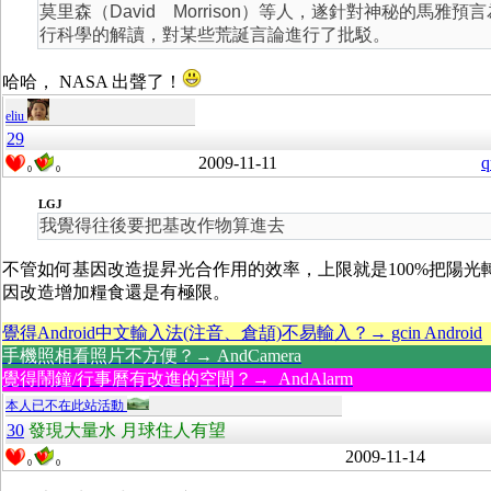
莫里森（David Morrison）等人，遂針對神秘的馬雅
行科學的解讀，對某些荒誕言論進行了批駁。
哈哈， NASA 出聲了！
eliu
29
2009-11-11
q
0
0
LGJ
我覺得往後要把基改作物算進去
不管如何基因改造提昇光合作用的效率，上限就是100%把陽光
因改造增加糧食還是有極限。
覺得Android中文輸入法(注音、倉頡)不易輸入？→ gcin Android
手機照相看照片不方便？→ AndCamera
覺得鬧鐘/行事曆有改進的空間？→ AndAlarm
本人已不在此站活動
30
發現大量水 月球住人有望
2009-11-14
0
0