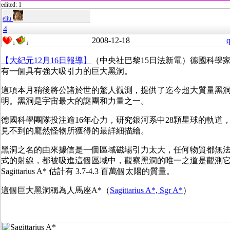
edited: 1
eliu
4
2008-12-18
q
1
1
【大紀元12月16日報導】
（中央社巴黎15日法新電）德國科學
有一個具有強大吸引力的巨大黑洞。
這項本月稍後將公諸於世的驚人觀測，提供了迄今超大質量黑
明。黑洞是宇宙最大的謎團和力量之一。
德國科學團隊投注逾16年心力，研究銀河系中28顆星球的軌道
見不到的龐然怪物所獲得的最詳細描繪。
黑洞之名的由來據信是一個區域磁場引力太大，任何物質都無
式的射線，都被吸進這個區域中，觀察黑洞的唯一之道是觀測
Sagittarius A* 估計有 3.7-4.3 百萬個太陽的質量。
這個巨大黑洞稱為人馬座A*（
Sagittarius A*, Sgr A*
）