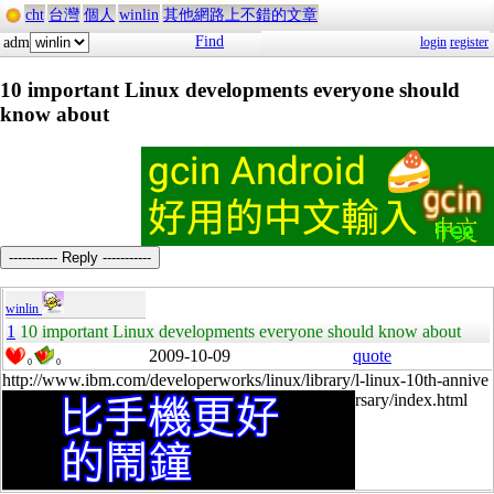
cht
台灣
個人
winlin
其他網路上不錯的文章
Find
adm
login
register
10 important Linux developments everyone should
know about
----------- Reply -----------
winlin
1
10 important Linux developments everyone should know about
2009-10-09
quote
0
0
http://www.ibm.com/developerworks/linux/library/l-linux-10th-annive
rsary/index.html