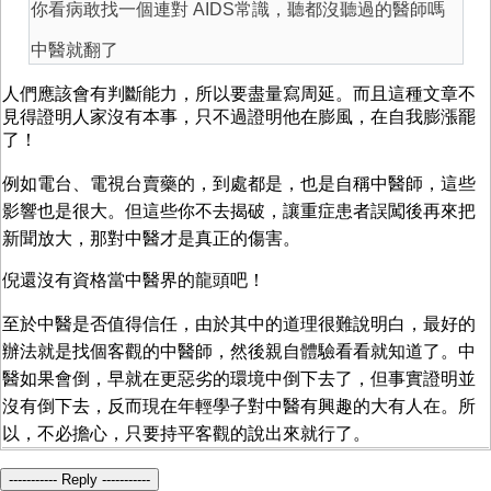
你看病敢找一個連對 AIDS常識，聽都沒聽過的醫師嗎
中醫就翻了
人們應該會有判斷能力，所以要盡量寫周延。而且這種文章不
見得證明人家沒有本事，只不過證明他在膨風，在自我膨漲罷
了！
例如電台、電視台賣藥的，到處都是，也是自稱中醫師，這些
影響也是很大。但這些你不去揭破，讓重症患者誤闖後再來把
新聞放大，那對中醫才是真正的傷害。
倪還沒有資格當中醫界的龍頭吧！
至於中醫是否值得信任，由於其中的道理很難說明白，最好的
辦法就是找個客觀的中醫師，然後親自體驗看看就知道了。中
醫如果會倒，早就在更惡劣的環境中倒下去了，但事實證明並
沒有倒下去，反而現在年輕學子對中醫有興趣的大有人在。所
以，不必擔心，只要持平客觀的說出來就行了。
----------- Reply -----------