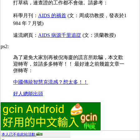
打草稿，連查證的工作都不會做。請參考：
科學月刊：
AIDS 的禍首
(文：周成功教授，發表於1
984 年 7 月號)
遠流網頁：
AIDS 病源千里追踨
(文：洪蘭教授)
ps2:
為了避免大家別再被倪海廈的謊言所欺騙，本文歡
迎轉寄，並請多多轉寄！！ 最好連之前幾篇文章一
併轉寄：
中國傳統智慧克流感？想太多！！
好人總能出頭
本人已不在此站活動