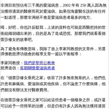
非洲目前預估有三千萬的愛滋病患，2002 年有 250 萬人因為無
法獲得適當的醫療而死於愛滋病。如果倪海廈醫生說的有任何
一點道理，那麼非洲絕不會是愛滋病患者最多的地方。
呣，好吧，你也許反駁我，上述的資料也可能是西醫把持的世
衛組織胡縐出來的，目的是為了造成恐慌。那麼我們就看看德
蕾莎修女的故事吧。
為了避免有傳教意味，我除了放上李家同教授的文章外，另選
擇佛教慈濟功德會的報導文章一篇以平衡報導：
李家同教授：
我們是聖而公教會
慈濟道侶：
長期關懷愛滋病患者
在『德蕾莎修女垂死之家』收容了許多無依無靠的人，他們也
許患有麻瘋病、愛滋病或其他疾病，但不論患了什麼病痛，他
們都沒有辦法支付醫療費用。
在德蕾莎修女垂死之家可以給這些患者一個棲身之所，或許還
可以給予一些簡單的治療，但是仍有許多人因為無法獲得適當