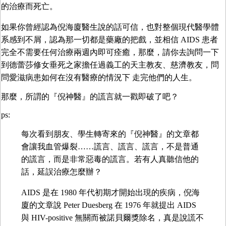
的治療而死亡。
如果你曾經認為倪海廈醫生說的話可信，也對整個現代醫學體
系感到不屑，認為那一切都是藥廠的把戲，並相信 AIDS 患者
完全不需要任何治療兩週內即可痊癒，那麼，請你去詢問一下
到德蕾莎修女垂死之家擔任過義工的天主教友、慈濟教友，問
問愛滋病患如何在沒有醫療的情況下 走完他們的人生。
那麼，所謂的『倪神醫』的謊言就一戳即破了吧？
ps:
每次看到朋友、學生轉寄來的『倪神醫』的文章都
會讓我血管爆裂……謊言、謊言、謊言，不是普通
的謊言，而是非常惡毒的謊言。若有人真聽信他的
話，延誤治療怎麼辦？
AIDS 是在 1980 年代初期才開始出現的疾病，倪海
廈的文章說 Peter Duesberg 在 1976 年就提出 AIDS
與 HIV-positive 無關而被諾貝爾獎除名，真是說謊不