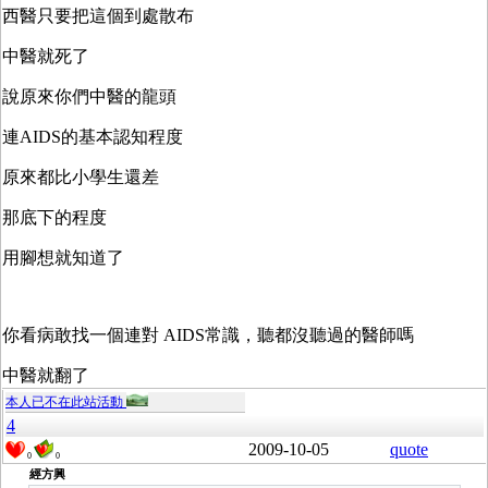
西醫只要把這個到處散布
中醫就死了
說原來你們中醫的龍頭
連AIDS的基本認知程度
原來都比小學生還差
那底下的程度
用腳想就知道了
你看病敢找一個連對 AIDS常識，聽都沒聽過的醫師嗎
中醫就翻了
本人已不在此站活動
4
2009-10-05
quote
0
0
經方興