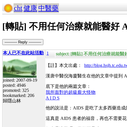
cht
健康
中醫藥
[轉貼] 不用任何治療就能醫好 
----------- Reply -----------
本人已不在此站活動
1
subject: [轉貼] 不用任何治療就能
【註】本文出處：
http://blog.hsjh.tc.edu.
漢唐中醫倪海廈醫生在他的文章中提到 A
joined: 2007-09-19
posted: 4946
底下是他的兩篇文章：
promoted: 325
我所面對的超級龐大怪物
bookmarked: 206
A I D S
歸隱山林
他的說法是：AIDS 是吃了太多西藥造
這真是 AIDS 患者的福音，再也不需