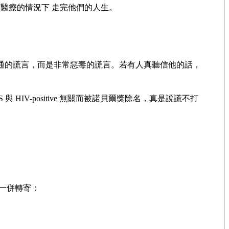
醫療的情況下 走完他們的人生。
通的謊言，而是非常惡毒的謊言。若有人真聽信他的話，
IDS 與 HIV-positive 無關而被諾貝爾獎除名，真是說謊不打
一併轉寄：