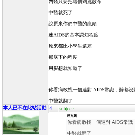
西醫只要把這個到處散布
中醫就死了
說原來你們中醫的龍頭
連AIDS的基本認知程度
原來都比小學生還差
那底下的程度
用腳想就知道了
你看病敢找一個連對 AIDS常識，聽都
中醫就翻了
本人已不在此站活動
4
subject:
經方興
你看病敢找一個連對 AIDS常
中醫就翻了