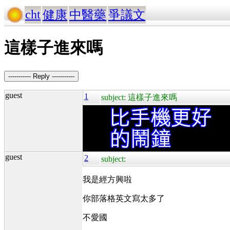
cht
健康
中醫藥
爭議文
這樣子進來嗎
----------- Reply -----------
guest
1
subject: 這樣子進來嗎
guest
2
subject:
我是經方興啦
你部落格英文寫太多了
不愛國