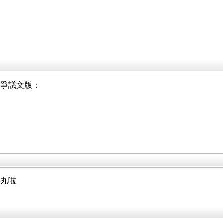
入爭議文版：
藥丸啦