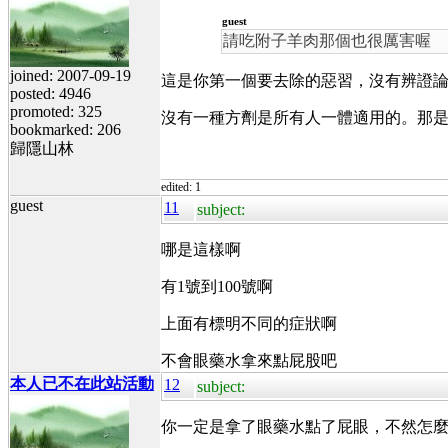
guest
請吃附子羊肉那個也很厲害喔
joined: 2007-09-19
這是你第一個要去除的惡習，沒有辨證
posted: 4946
promoted: 325
沒有一種方劑是所有人一體適用的。那
bookmarked: 206
歸隱山林
edited: 1
guest
11
subject:
哪是這樣啊
有1號到100號啊
上面有標明不同的症狀啊
不會眼藥水拿來點屁股吧
本人已不在此站活動
12
subject:
你一定是拿了眼藥水點了屁眼，不然怎