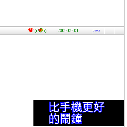
2009-09-01
quote
0
0