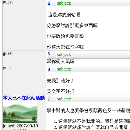
guest
4
subject:
這是妳的網站喔
你怎麼討論那麼多東西喔
也要政治也要電影
你整天都在打字喔
guest
5
subject:
幫你衝人氣喔
guest
6
subject:
去我那邊好了
英文字不好打
本人已不在此站活動
7
subject:
學中醫的人也要學會察顏觀色及一些基
這個網站不是我開的。我只是這個
joined: 2007-09-19
這個網站想討論什麼就自己去開版