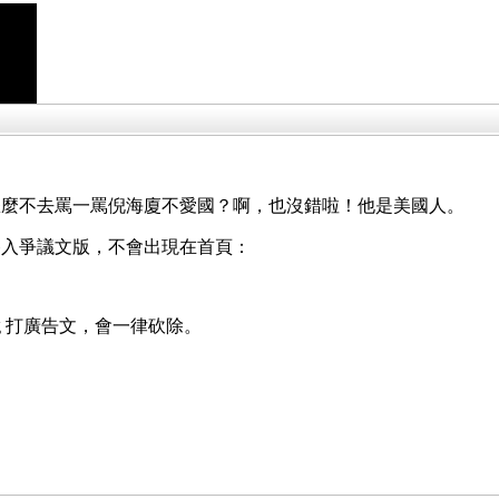
怎麼不去罵一罵倪海廈不愛國？啊，也沒錯啦！他是美國人。
移入爭議文版，不會出現在首頁：
g 打廣告文，會一律砍除。