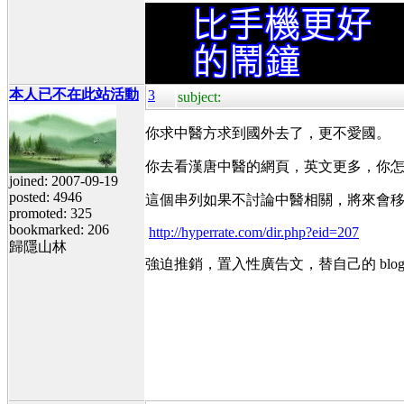
本人已不在此站活動
3
subject:
你求中醫方求到國外去了，更不愛國。
你去看漢唐中醫的網頁，英文更多，你
joined: 2007-09-19
posted: 4946
這個串列如果不討論中醫相關，將來會
promoted: 325
bookmarked: 206
http://hyperrate.com/dir.php?eid=207
歸隱山林
強迫推銷，置入性廣告文，替自己的 blo