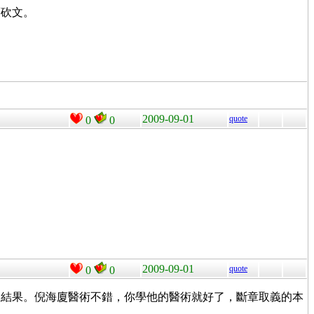
而砍文。
2009-09-01
quote
0
0
2009-09-01
quote
0
0
沒結果。倪海廈醫術不錯，你學他的醫術就好了，斷章取義的本