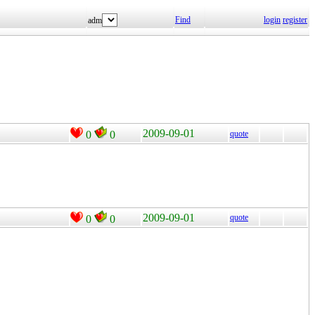
Find
login
register
adm
2009-09-01
0
0
quote
2009-09-01
quote
0
0