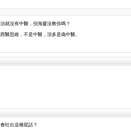
論治就沒有中醫，倪海廈沒教你嗎？
是西醫思維，不是中醫，頂多是偽中醫。
麼會吐出這種屁話？