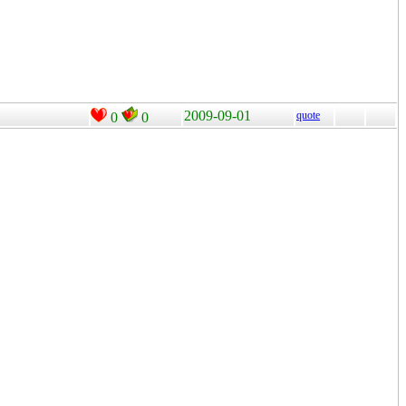
2009-09-01
quote
0
0