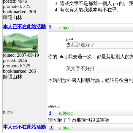
posted: 4946
這些文章不是都我一個人 po 的
promoted: 325
有沒有人氣我跟本就不在乎。
bookmarked: 206
歸隱山林
本人已不在此站活動
8
subject:
guest
去我那邊好了
joined: 2007-09-19
你的 blog 我去過一次，都是剪貼別人
posted: 4946
promoted: 325
英文字不好打
bookmarked: 206
歸隱山林
本站開放外國人開版討論，經註冊後會
edited: 2
guest
9
subject:
請吃附子羊肉那個也很厲害喔
本人已不在此站活動
10
subject: