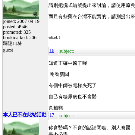
請別把倪式編號提出來討論，請使用原
而且有些藥在台灣不能賣的，請別提出來
joined: 2007-09-19
posted: 4946
promoted: 325
bookmarked: 206
edited: 1
歸隱山林
guest
16
subject:
知道正確中醫了喔
剛看新聞
有個中師被電梯夾死了
自己有糖尿病也不會醫
真糟糕
本人已不在此站活動
17
subject:
你會醫嗎？不會的話請閉嘴。別人會醫
事不必學。