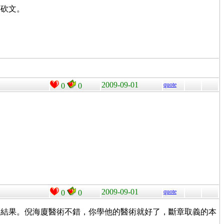
而砍文。
2009-09-01
quote
0
0
2009-09-01
quote
0
0
沒結果。倪海廈醫術不錯，你學他的醫術就好了，斷章取義的本