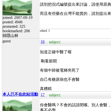
請別把倪式編號提出來討論，請使用原
而且有些藥在台灣不能賣的，請別提出來
joined: 2007-09-19
posted: 4946
promoted: 325
bookmarked: 206
edited: 1
歸隱山林
guest
16
subject:
知道正確中醫了喔
剛看新聞
有個中師被電梯夾死了
自己有糖尿病也不會醫
真糟糕
本人已不在此站活動
17
subject:
你會醫嗎？不會的話請閉嘴。別人會醫
事不必學。