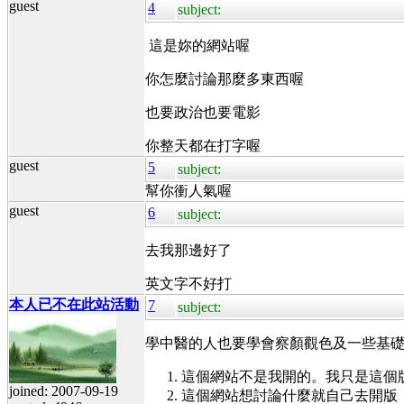
guest
4
subject:
這是妳的網站喔
你怎麼討論那麼多東西喔
也要政治也要電影
你整天都在打字喔
guest
5
subject:
幫你衝人氣喔
guest
6
subject:
去我那邊好了
英文字不好打
本人已不在此站活動
7
subject:
學中醫的人也要學會察顏觀色及一些基
這個網站不是我開的。我只是這個
joined: 2007-09-19
這個網站想討論什麼就自己去開版