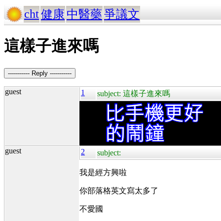
cht
健康
中醫藥
爭議文
這樣子進來嗎
----------- Reply -----------
guest
1
subject: 這樣子進來嗎
guest
2
subject:
我是經方興啦
你部落格英文寫太多了
不愛國