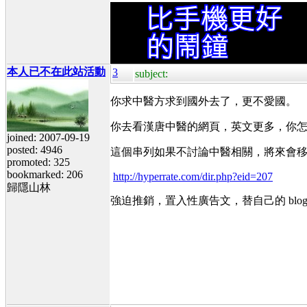
本人已不在此站活動
3
subject:
你求中醫方求到國外去了，更不愛國。
你去看漢唐中醫的網頁，英文更多，你
joined: 2007-09-19
posted: 4946
這個串列如果不討論中醫相關，將來會
promoted: 325
bookmarked: 206
http://hyperrate.com/dir.php?eid=207
歸隱山林
強迫推銷，置入性廣告文，替自己的 blo