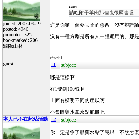
guest
請吃附子羊肉那個也很厲害喔
joined: 2007-09-19
這是你第一個要去除的惡習，沒有辨證
posted: 4946
promoted: 325
沒有一種方劑是所有人一體適用的。那
bookmarked: 206
歸隱山林
edited: 1
guest
11
subject:
哪是這樣啊
有1號到100號啊
上面有標明不同的症狀啊
不會眼藥水拿來點屁股吧
本人已不在此站活動
12
subject:
你一定是拿了眼藥水點了屁眼，不然怎