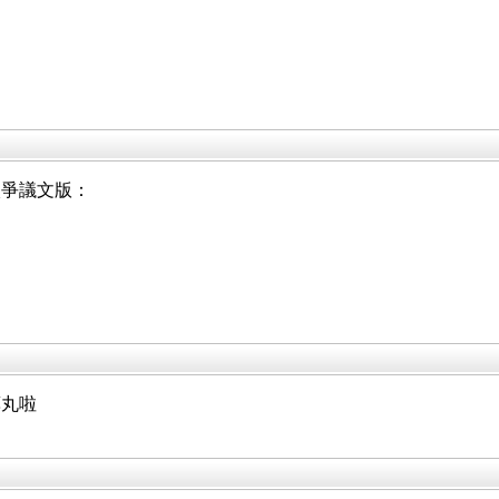
入爭議文版：
藥丸啦