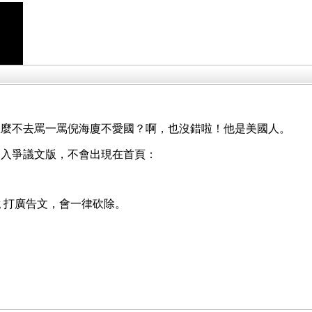
怎麼不去罵一罵倪海廈不愛國？啊，也沒錯啦！他是美國人。
移入爭議文版，不會出現在首頁：
g 打廣告文，會一律砍除。