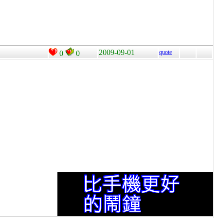
2009-09-01
quote
0
0