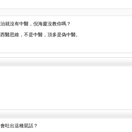
論治就沒有中醫，倪海廈沒教你嗎？
是西醫思維，不是中醫，頂多是偽中醫。
麼會吐出這種屁話？