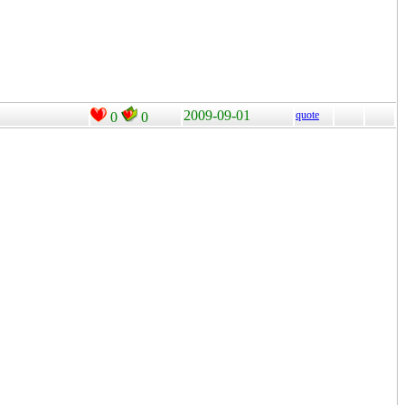
2009-09-01
quote
0
0