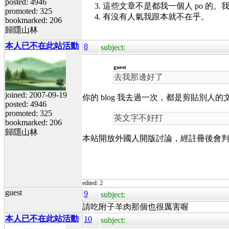
posted: 4946
這些文章不是都我一個人 po 的
promoted: 325
有沒有人氣我跟本就不在乎。
bookmarked: 206
歸隱山林
本人已不在此站活動
8
subject:
guest
去我那邊好了
joined: 2007-09-19
你的 blog 我去過一次，都是剪貼別人
posted: 4946
promoted: 325
英文字不好打
bookmarked: 206
歸隱山林
本站開放外國人開版討論，經註冊後會
edited: 2
guest
9
subject:
請吃附子羊肉那個也很厲害喔
本人已不在此站活動
10
subject: