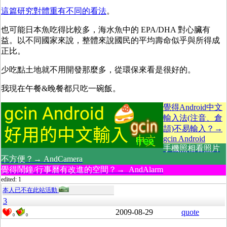
這篇研究對體重有不同的看法
。
也可能日本魚吃得比較多，海水魚中的 EPA/DHA 對心臟有
益。以不同國家來說，整體來說國民的平均壽命似乎與所得成
正比。
少吃點土地就不用開發那麼多，從環保來看是很好的。
我現在午餐&晚餐都只吃一碗飯。
覺得Android中文
輸入法(注音、倉
頡)不易輸入？→
gcin Android
手機照相看照片
不方便？→ AndCamera
覺得鬧鐘/行事曆有改進的空間？→ AndAlarm
edited: 1
本人已不在此站活動
3
2009-08-29
quote
0
0