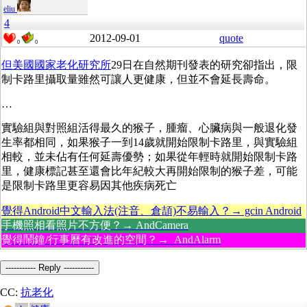
eliu
4
2012-09-01
quote
0
0
但美國國家老化研究所
29日在自然期刊發表的研究卻指出，限
制卡路里攝取量雖然可讓人更健康，但並不會延長壽命。
…
實驗組與對照組活得最久的猴子，腫瘤、心臟病與一般退化發
生率都相同，如果猴子一到14歲就開始限制卡路里，與實驗組
相較，並未佔有任何延壽優勢；如果從年輕時就開始限制卡路
里，健康標記甚至還會比年紀較大再開始限制的猴子差，可能
是限制卡路里更容易因其他疾病死亡
覺得Android中文輸入法(注音、倉頡)不易輸入？→ gcin Android
手機照相看照片不方便？→ AndCamera
覺得鬧鐘/行事曆有改進的空間？→ AndAlarm
----------- Reply -----------
CC:
抗老化