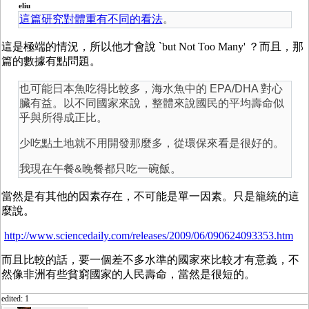
eliu
這篇研究對體重有不同的看法
。
這是極端的情況，所以他才會說 `but Not Too Many' ？而且，那
篇的數據有點問題。
也可能日本魚吃得比較多，海水魚中的 EPA/DHA 對心
臟有益。以不同國家來說，整體來說國民的平均壽命似
乎與所得成正比。
少吃點土地就不用開發那麼多，從環保來看是很好的。
我現在午餐&晚餐都只吃一碗飯。
當然是有其他的因素存在，不可能是單一因素。只是籠統的這
麼說。
http://www.sciencedaily.com/releases/2009/06/090624093353.htm
而且比較的話，要一個差不多水準的國家來比較才有意義，不
然像非洲有些貧窮國家的人民壽命，當然是很短的。
edited: 1