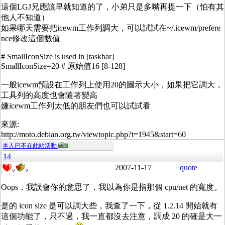
這個LGJ兄應該早就知道的了，小弟只是多嘴再提一下（怕有其
他人不知道）
如果哪天需要把icewm工作列調大，可以試試在~/.icewm/prefere
nce修改這個數值
# SmallIconSize is used in [taskbar]
SmallIconSize=20 # 原始值16 [8-128]
一般icewm預設在工作列上使用20的圖示大小，如果把它調大，
工具列的高度也會隨著變高
嫌icewm工作列太低的朋友們也可以試試看
來源:
http://moto.debian.org.tw/viewtopic.php?t=1945&start=60
本人已不在此站活動
14
2007-11-17
quote
0
0
Oops，我誤會你的意思了，我以為你是指那個 cpu/net 的寬度。
是的 icon size 是可以調大些，我查了一下，從 1.2.14 開始就有
這個功能了，只不過，我一直都沒去注意，調成 20 的確是大一