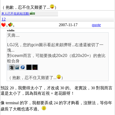
（ 抱歉，忍不住又雞婆了...
）
本人已不在此站活動
12
2007-11-17
quote
0
0
winlin
夭壽....
LGJ兄，您的gcin圖示看起來頗擠呀...右邊還被切了一
塊...
對icewm而言，可能要換成20x20（或20x20+）的會比
較合身
（ 抱歉，忍不住又雞婆了...
）
預設 20，我覺得太小了，才改成 30 的。 老實說，30 對我而言
還是太小了，因為我有近視 + 老花眼呀！
像 terminal 的字，我都要弄成 24 的字才夠看，沒辦法，等你年
歲長了大概也逃不過。