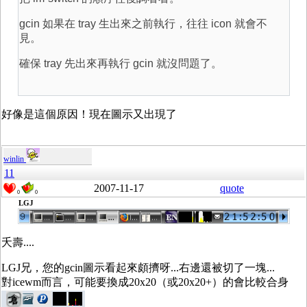
gcin 如果在 tray 生出來之前執行，往往 icon 就會不
見。
確保 tray 先出來再執行 gcin 就沒問題了。
好像是這個原因！現在圖示又出現了
winlin
11
2007-11-17
quote
0
0
LGJ
夭壽....
LGJ兄，您的gcin圖示看起來頗擠呀...右邊還被切了一塊...
對icewm而言，可能要換成20x20（或20x20+）的會比較合身