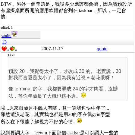
BTW，另外一個問題是，我設多少應該都會擠，因為我預設所
有虛擬桌面所開的應用軟體都會列在 taskbar，所以，一定會
擠。
edited: 1
winlin
13
2007-11-17
quote
0
0
LGJ
預設 20，我覺得太小了，才改成 30 的。 老實說，30
對我而言還是太小了，因為我有近視 + 老花眼呀！
像 terminal 的字，我都要弄成 24 的字才夠看，沒辦
法，等你年歲長了大概也逃不過。
唉...原來跟歲月不饒人有關，算一算我也快中年了...
雖然還沒老花，其實我也都是用20的字在當gcin字型
所以在下很能了解視力不好的心情...
說到要調大字，icewm下面那個taskbar是可以調大一些的