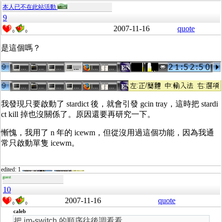
本人已不在此站活動
9
2007-11-16
quote
0
0
是這個嗎？
我發現只要啟動了 stardict 後，就會引發 gcin tray，這時把 stardi
ct kill 掉也沒關係了。原因還要再研究一下。
慚愧，我用了 n 年的 icewm，但從沒用過這個功能，因為我通
常只啟動單隻 icewm。
edited: 1
guest
10
2007-11-16
quote
0
0
caleb
把 im-switch 的順序往後調看看。