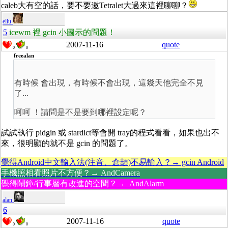
caleb大有空的話，要不要邀Tetralet大過來這裡聊聊？
eliu
5
icewm 裡 gcin 小圖示的問題！
2007-11-16
quote
0
0
freealan
有時候 會出現，有時候不會出現，這幾天他完全不見
了...
呵呵 ！請問是不是要到哪裡設定呢？
試試執行 pidgin 或 stardict等會開 tray的程式看看，如果也出不
來，很明顯的就不是 gcin 的問題了。
覺得Android中文輸入法(注音、倉頡)不易輸入？→ gcin Android
手機照相看照片不方便？→ AndCamera
覺得鬧鐘/行事曆有改進的空間？→ AndAlarm
alan
6
2007-11-16
quote
0
0