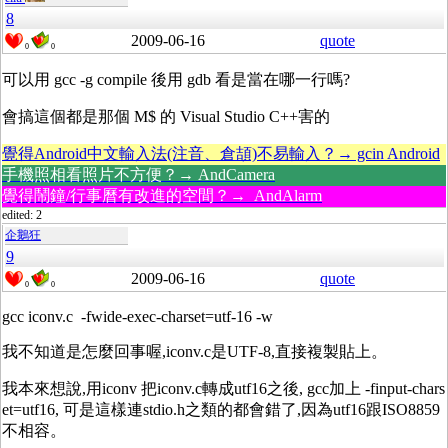
8
2009-06-16
quote
0
0
可以用 gcc -g compile 後用 gdb 看是當在哪一行嗎?
會搞這個都是那個 M$ 的 Visual Studio C++害的
覺得Android中文輸入法(注音、倉頡)不易輸入？→ gcin Android
手機照相看照片不方便？→ AndCamera
覺得鬧鐘/行事曆有改進的空間？→ AndAlarm
edited: 2
企鵝狂
9
2009-06-16
quote
0
0
gcc iconv.c -fwide-exec-charset=utf-16 -w
我不知道是怎麼回事喔,iconv.c是UTF-8,直接複製貼上。
我本來想說,用iconv 把iconv.c轉成utf16之後, gcc加上 -finput-chars
et=utf16, 可是這樣連stdio.h之類的都會錯了,因為utf16跟ISO8859
不相容。