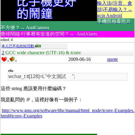
輸入法(注音、倉
頡)不易輸入？→
gcin Android
手機照相看照片
不方便？→ AndCamera
覺得鬧鐘/行事曆有改進的空間？→ AndAlarm
edited: 4
本人已不在此站活動
2
GCC wide character (UTF-16) & iconv
2009-06-16
quote
0
0
eliu
wchar_t tt[128]=L"中文測試 ";
這些 string 應該要用什麼編碼？
我是亂問的 :P，這裡好像有一個例子：
http://www.gnu.org/software/libc/manual/html_node/iconv-Examples.
html#iconv-Examples