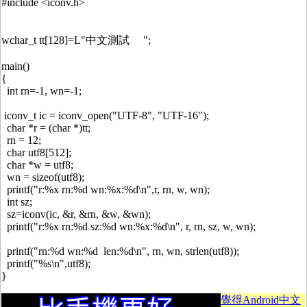
#include <iconv.h>
wchar_t tt[128]=L"中文測試 ";
main()
{
int rn=-1, wn=-1;
iconv_t ic = iconv_open("UTF-8", "UTF-16");
char *r = (char *)tt;
rn = 12;
char utf8[512];
char *w = utf8;
wn = sizeof(utf8);
printf("r:%x rn:%d wn:%x:%d\n",r, rn, w, wn);
int sz;
sz=iconv(ic, &r, &rn, &w, &wn);
printf("r:%x rn:%d sz:%d wn:%x:%d\n", r, rn, sz, w, wn);
printf("rn:%d wn:%d len:%d\n", rn, wn, strlen(utf8));
printf("%s\n",utf8);
}
覺得Android中文