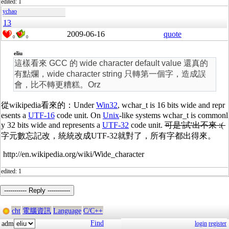
edited: 1
ychao
13
2009-06-16
quote
0
0
eliu
這樣看來 GCC 的 wide character default value 還真的
有點爛，wide character string 只轉第一個字，造成誤
會，比不轉更糟糕。Orz
從wikipedia看來的：Under
Win32
, wchar_t is 16 bits wide and repr
esents a
UTF-16
code unit. On
Unix
-like systems wchar_t is commonl
y 32 bits wide and represents a
UTF-32
code unit.
可是'試'出不來 :(
字元數忘記改，統統改成UTF-32就對了，所有字都出得來。
http://en.wikipedia.org/wiki/Wide_character
edited: 1
----------- Reply -----------
cht
電腦資訊
Language
C/C++
Find
adm
login
register