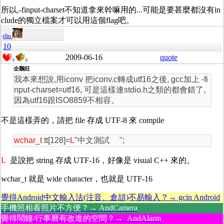
所以,-finput-charset不知道拿來幹嘛用的...可能是要甚麼都沒有in
clude的獨立檔案才可以用這個flag吧。
eliu
10
2009-06-16
quote
0
0
企鵝狂
我本來想說,用iconv 把iconv.c轉成utf16之後, gcc加上 -fi
nput-charset=utf16, 可是這樣連stdio.h之類的都會錯了,
因為utf16跟ISO8859不相容。
不是這樣弄的，請把 file 存成 UTF-8 來 compile
wchar_t
tt[128]=
L
"中文測試 ";
L
是說把 string 存成 UTF-16，好像是 visual C++ 來的。
wchar_t 就是 wide character，也就是 UTF-16
覺得Android中文輸入法(注音、倉頡)不易輸入？→ gcin Android
手機照相看照片不方便？→ AndCamera
覺得鬧鐘/行事曆有改進的空間？→ AndAlarm