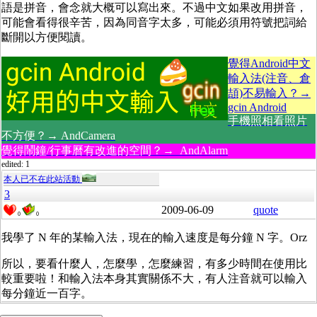
語是拼音，會念就大概可以寫出來。不過中文如果改用拼音，
可能會看得很辛苦，因為同音字太多，可能必須用符號把詞給
斷開以方便閱讀。
覺得Android中文
輸入法(注音、倉
頡)不易輸入？→
gcin Android
手機照相看照片
不方便？→ AndCamera
覺得鬧鐘/行事曆有改進的空間？→ AndAlarm
edited: 1
本人已不在此站活動
3
2009-06-09
quote
0
0
我學了 N 年的某輸入法，現在的輸入速度是每分鐘 N 字。Orz
所以，要看什麼人，怎麼學，怎麼練習，有多少時間在使用比
較重要啦！和輸入法本身其實關係不大，有人注音就可以輸入
每分鐘近一百字。