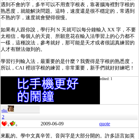
遇到不會的字，多半可以不用查字根表，靠著腦海裡對字根的
熟悉度，就能解決問題。這時，速度還是很不穩定的，常遇到
不熟的字，速度就會變得很慢。
如果有人跟你說，學行列 N 天就可以每分鐘輸入 XX 字，不要
太相信，每個人的天資、所願意花在輸入法學習上的心力都不
一樣，這種說法，參考就好，那可能是天才或者很認真練習的
人才有辦法做到的。
學習行列輸入法，最重要的是什麼？我覺得是字根的熟悉度，
所以，CAI 裡頭字根的練習，非常重要，新手們就好好練吧！
edited: 1
eliu
2
2009-06-09
quote
0
0
來亂的。學中文真辛苦。音與字是大部分開的。許多語言如英