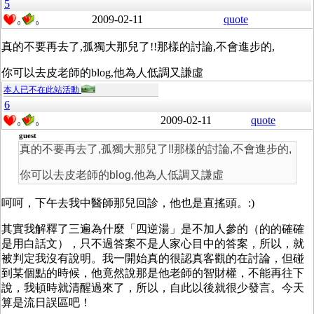
5
2009-02-11
quote
0
0
真的不要再去了,孤獨大那兒了!!那樣的討論,不會進步的,
你可以去皮老師的blog,他為人低調又謙虛
本人已不在此站活動
6
2009-02-11
quote
0
0
guest
真的不要再去了,孤獨大那兒了!!那樣的討論,不會進步的,
你可以去皮老師的blog,他為人低調又謙虛
呵呵，下午去我中醫師那兒回診，他也是直搖頭。:)
其實我解釋了三遍為什麼「四逆湯」是不加人參的（的的確確
是用白話文），只不過答案不是人家心目中的答案，所以，就
被判定我沒有說明。我一開始真的很認真客觀的在討論，但碰
到某個點的時候，他竟然說那是他老師的智財權，不能再往下
說，我頓時就清醒過來了，所以，自此以後就很少發言。今天
算是流日誤區吧！