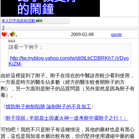
本人已不在此站活動
3
2009-02-08
quote
0
0
LGJ
請看一下例子：
http://tw.myblog.yahoo.com/jw!di0tLbCDBRKh7.iVDyo
KiZM-
由於這裡提到了附子。附子在現在的中醫診所較少看到使用，
一方面是時方的醫生佔多數（經方的醫生較會開附子的方
劑），另一方面則是附子的品質問題（另外當然是因為附子有
毒）。
〈
慎防附子炮制陷阱,論制附子的不良加工
〉
〈
附子現狀 : 半部居士與盧火神一道考察中壩附子之行！〉
可怕吧！我想不只是附子有這種情況，其他的藥材也是有黑心
貨，這也是我知道水藥比較有效，但仍堅持使用濃縮中藥的最