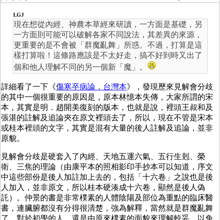
LGJ
現在想從內經、神農本草經來研讀，一方面是基礎，另
一方面則可能可以破解各家不同說法，其差異的來源，
更重要的是不會被「群魔亂舞」所惑。不過，打算是這
樣打算啦！這條路應該是不太好走，搞不好到時又出了
個和他人理解不同的另一個新「魔」。
詳細看了一下《
傷寒卒病論．台灣本
》，發現歷來見解會分歧
的其中一個很重要的原因是，原本林憶本失傳，大家所謂的宋
本，其實是明．趙開美復刻的版本，也就是說，裡頭王叔和及
張湛的註解及追論夾在原文裡頭去了，所以，現在不管是宋本
或桂本裡頭的文字，其實是混有大量的後人註解及追論，並非
原貌。
見解會分歧是硬套入了內經、天地五運六氣、五行生剋、榮
衛、三焦的理論（由康平本的照相影印手抄本可以知道，序文
中這些部份是後人加註加上去的，包括「十六卷」之說也是後
人加入，並非原文，所以桂本硬湊成十六卷，顯然是後人偽
託）。仲景的書是非常樸素的人體陰陽及部位為重點的臨床醫
書，連臟腑都沒有分得很清楚，強為解釋，當然就是群魔亂舞
了，對於初學的人，還是由原來樸素的面貌來理解較妥，以免