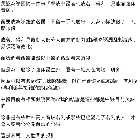
我認為導因於一件事「學成中醫者想成名、得利，只能靠臨床
看病」
而要成為賺錢的名醫，不留一手怎麼行，大家都懂訣竅了，怎
麼賺錢
成名、得利是趨動大部分人前進的動力(由經濟學誘因來論述，
毋須泛道德化)
而我們看西醫雖然以中醫的觀點看來落後
但是為什麼除了臨床醫生外，還有一堆人在實驗、研究
因為可以有名(ex諾貝爾醫學獎、以自己命名的病或藥)、有利(e
x專利藥與複雜的製程保護)
中醫目前有相類似誘因嗎??我的結論是這些都是中醫目前欠缺
的
除非是有些世外高人看破名利或那些已經滿足了名利的人，才
會大發善心公開自己的心得
這是常態，人世間的規則