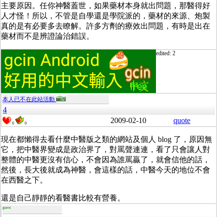
主要原因。任你神醫蓋世，如果藥材本身就出問題，那醫得好
人才怪！所以，不管是自學還是學院派的，藥材的來源、炮製
真的是有必要多去瞭解。許多方劑的療效出問題，有時是出在
藥材而不是辨證論治錯誤。
edited: 2
本人已不在此站活動
4
2009-02-10
quote
0
0
現在都懶得去看什麼中醫版之類的網站及個人 blog 了，原因無
它，把中醫界變成是政治界了，對罵聲連連，看了只會讓人對
整體的中醫更沒有信心，不會因為誰罵贏了，就會信他的話，
然後，長大後就成為神醫，會這樣的話，中醫今天的地位不會
在西醫之下。
還是自己靜靜的看醫書比較有營養。
guest