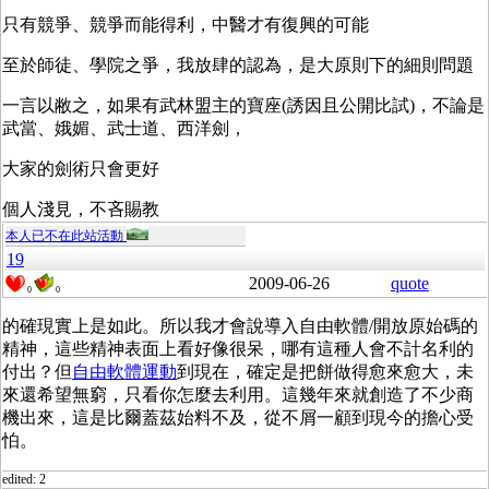
只有競爭、競爭而能得利，中醫才有復興的可能
至於師徒、學院之爭，我放肆的認為，是大原則下的細則問題
一言以敝之，如果有武林盟主的寶座(誘因且公開比試)，不論是
武當、娥媚、武士道、西洋劍，
大家的劍術只會更好
個人淺見，不吝賜教
本人已不在此站活動
19
2009-06-26
quote
0
0
的確現實上是如此。所以我才會說導入自由軟體/開放原始碼的
精神，這些精神表面上看好像很呆，哪有這種人會不計名利的
付出？但
自由軟體運動
到現在，確定是把餅做得愈來愈大，未
來還希望無窮，只看你怎麼去利用。這幾年來就創造了不少商
機出來，這是比爾蓋茲始料不及，從不屑一顧到現今的擔心受
怕。
edited: 2