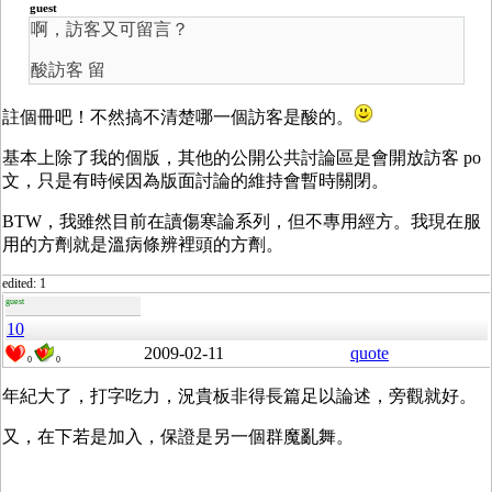
guest
啊，訪客又可留言？
酸訪客 留
註個冊吧！不然搞不清楚哪一個訪客是酸的。
基本上除了我的個版，其他的公開公共討論區是會開放訪客 po
文，只是有時候因為版面討論的維持會暫時關閉。
BTW，我雖然目前在讀傷寒論系列，但不專用經方。我現在服
用的方劑就是溫病條辨裡頭的方劑。
edited: 1
guest
10
2009-02-11
quote
0
0
年紀大了，打字吃力，況貴板非得長篇足以論述，旁觀就好。
又，在下若是加入，保證是另一個群魔亂舞。