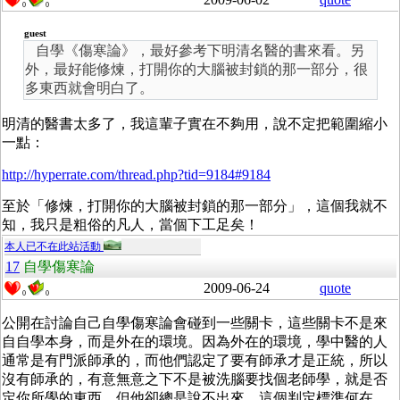
0
0
guest
自學《傷寒論》，最好參考下明清名醫的書來看。另
外，最好能修煉，打開你的大腦被封鎖的那一部分，很
多東西就會明白了。
明清的醫書太多了，我這輩子實在不夠用，說不定把範圍縮小
一點：
http://hyperrate.com/thread.php?tid=9184#9184
至於「修煉，打開你的大腦被封鎖的那一部分」，這個我就不
知，我只是粗俗的凡人，當個下工足矣！
本人已不在此站活動
17
自學傷寒論
2009-06-24
quote
0
0
公開在討論自己自學傷寒論會碰到一些關卡，這些關卡不是來
自自學本身，而是外在的環境。因為外在的環境，學中醫的人
通常是有門派師承的，而他們認定了要有師承才是正統，所以
沒有師承的，有意無意之下不是被洗腦要找個老師學，就是否
定你所學的東西，但他卻總是說不出來，這個判定標準何在。