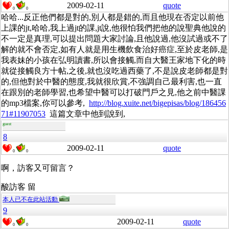
2009-02-11
quote
0
0
哈哈...反正他們都是對的,別人都是錯的,而且他現在否定以前他
上課的jt,哈哈,我上過jt的課,jt說,他很怕我們把他的說聖典他說的
不一定是真理,可以提出問題大家討論,且他說過,他沒試過或不了
解的就不會否定,如有人就是用生機飲食治好癌症,至於皮老師,是
我表妹的小孩在弘明讀書,所以會接觸,而自大醫王家地下化的時
就從接觸良方十帖,之後,就也沒吃過西藥了,不是說皮老師都是對
的,但他對於中醫的態度,我就很欣賞,不強調自己最利害,也一直
在跟別的老師學習,也希望中醫可以打破門戶之見,他之前中醫課
的mp3檔案,你可以參考,
http://blog.xuite.net/bigepisas/blog/186456
71#11907053
這篇文章中他到說到,
guest
8
2009-02-11
quote
0
0
啊，訪客又可留言？
酸訪客 留
本人已不在此站活動
9
2009-02-11
quote
0
0