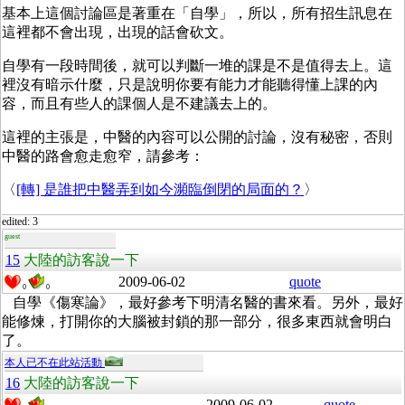
基本上這個討論區是著重在「自學」，所以，所有招生訊息在
這裡都不會出現，出現的話會砍文。
自學有一段時間後，就可以判斷一堆的課是不是值得去上。這
裡沒有暗示什麼，只是說明你要有能力才能聽得懂上課的內
容，而且有些人的課個人是不建議去上的。
這裡的主張是，中醫的內容可以公開的討論，沒有秘密，否則
中醫的路會愈走愈窄，請參考：
〈
[轉] 是誰把中醫弄到如今瀕臨倒閉的局面的？
〉
edited: 3
guest
15
大陸的訪客說一下
2009-06-02
quote
0
0
自學《傷寒論》，最好參考下明清名醫的書來看。另外，最好
能修煉，打開你的大腦被封鎖的那一部分，很多東西就會明白
了。
本人已不在此站活動
16
大陸的訪客說一下
2009-06-02
quote