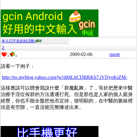
本人已不在此站活動
2
2009-02-06
quote
0
0
請看一下例子：
http://tw.myblog.yahoo.com/jw!di0tLbCDBRKh7.iVDyoKiZM-
這樣應該可以體會我說什麼「群魔亂舞」了，等於把歷來中醫
治療手淫症候群的方法通通打死。但是那也是人家的個人親身
經歷，你也不能全盤把他否定掉，很明顯的，在中醫的脈絡裡
頭是有空隙，一直沒能完整陳述出來。