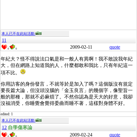
本人已不在此站活動
11
2009-02-11
quote
0
0
年紀大？怪不得說法口氣是和一般人有異啊！我不敢說我年紀
大，但在網路上知道我的人，什麼都敢和我比，只有年紀這一
項不比。
你用訪客的身份發言，不就等於是加入了嗎？這個版沒有規定
要長篇大論，但沒頭沒腦的「金玉良言」的幾個字，像聖旨一
般的那種，那就不必麻煩了。不然你認為是天大的好意，我卻
沒福消受，你睡覺會覺得委曲而睡不著，這樣對身體不好。
edited: 1
本人已不在此站活動
12
自學傷寒論
2009-02-24
quote
0
0