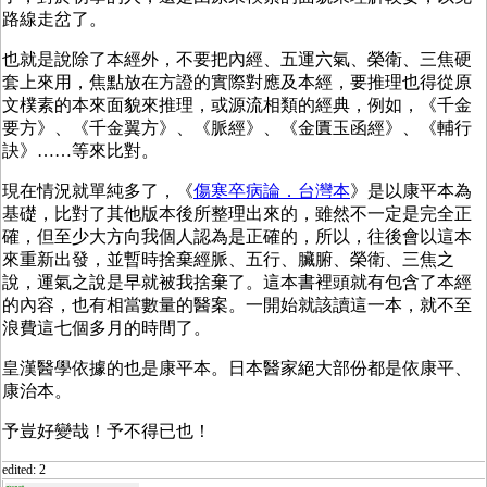
路線走岔了。
也就是說除了本經外，不要把內經、五運六氣、榮衛、三焦硬
套上來用，焦點放在方證的實際對應及本經，要推理也得從原
文樸素的本來面貌來推理，或源流相類的經典，例如，《千金
要方》、《千金翼方》、《脈經》、《金匱玉函經》、《輔行
訣》……等來比對。
現在情況就單純多了，《
傷寒卒病論．台灣本
》是以康平本為
基礎，比對了其他版本後所整理出來的，雖然不一定是完全正
確，但至少大方向我個人認為是正確的，所以，往後會以這本
來重新出發，並暫時捨棄經脈、五行、臟腑、榮衛、三焦之
說，運氣之說是早就被我捨棄了。這本書裡頭就有包含了本經
的內容，也有相當數量的醫案。一開始就該讀這一本，就不至
浪費這七個多月的時間了。
皇漢醫學依據的也是康平本。日本醫家絕大部份都是依康平、
康治本。
予豈好變哉！予不得已也！
edited: 2