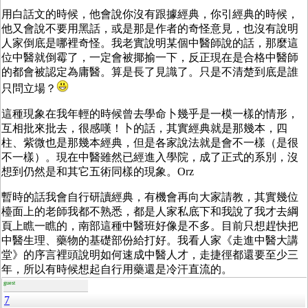
用白話文的時候，他會說你沒有跟據經典，你引經典的時候，
他又會說不要用黑話，或是那是作者的奇怪意見，也沒有說明
人家倒底是哪裡奇怪。我老實說明某個中醫師說的話，那麼這
位中醫就倒霉了，一定會被揶揄一下，反正現在是合格中醫師
的都會被認定為庸醫。算是長了見識了。只是不清楚到底是誰
只問立場？
這種現象在我年輕的時候曾去學命卜幾乎是一模一樣的情形，
互相批來批去，很感嘆！卜的話，其實經典就是那幾本，四
柱、紫微也是那幾本經典，但是各家說法就是會不一樣（是很
不一樣）。現在中醫雖然已經進入學院，成了正式的系別，沒
想到仍然是和其它五術同樣的現象。Orz
暫時的話我會自行研讀經典，有機會再向大家請教，其實幾位
檯面上的老師我都不熟悉，都是人家私底下和我說了我才去綱
頁上瞧一瞧的，南部這種中醫班好像是不多。目前只想趕快把
中醫生理、藥物的基礎部份給打好。我看人家《走進中醫大講
堂》的序言裡頭說明如何速成中醫人才，走捷徑都還要至少三
年，所以有時候想起自行用藥還是冷汗直流的。
guest
7