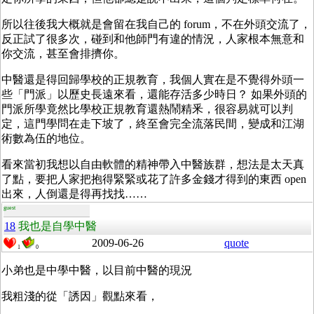
所以往後我大概就是會留在我自己的 forum，不在外頭交流了，
反正試了很多次，碰到和他師門有違的情況，人家根本無意和
你交流，甚至會排擠你。
中醫還是得回歸學校的正規教育，我個人實在是不覺得外頭一
些「門派」以歷史長遠來看，還能存活多少時日？ 如果外頭的
門派所學竟然比學校正規教育還熱鬧精釆，很容易就可以判
定，這門學問在走下坡了，終至會完全流落民間，變成和江湖
術數為伍的地位。
看來當初我想以自由軟體的精神帶入中醫族群，想法是太天真
了點，要把人家把抱得緊緊或花了許多金錢才得到的東西 open
出來，人倒還是得再找找……
guest
18
我也是自學中醫
2009-06-26
quote
1
0
小弟也是中學中醫，以目前中醫的現況
我粗淺的從「誘因」觀點來看，