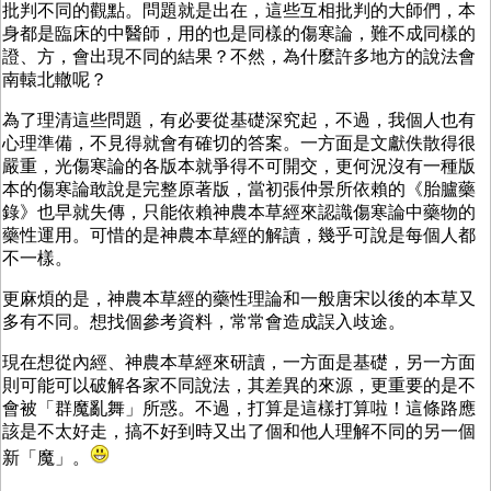
批判不同的觀點。問題就是出在，這些互相批判的大師們，本
身都是臨床的中醫師，用的也是同樣的傷寒論，難不成同樣的
證、方，會出現不同的結果？不然，為什麼許多地方的說法會
南轅北轍呢？
為了理清這些問題，有必要從基礎深究起，不過，我個人也有
心理準備，不見得就會有確切的答案。一方面是文獻佚散得很
嚴重，光傷寒論的各版本就爭得不可開交，更何況沒有一種版
本的傷寒論敢說是完整原著版，當初張仲景所依賴的《胎臚藥
錄》也早就失傳，只能依賴神農本草經來認識傷寒論中藥物的
藥性運用。可惜的是神農本草經的解讀，幾乎可說是每個人都
不一樣。
更麻煩的是，神農本草經的藥性理論和一般唐宋以後的本草又
多有不同。想找個參考資料，常常會造成誤入歧途。
現在想從內經、神農本草經來研讀，一方面是基礎，另一方面
則可能可以破解各家不同說法，其差異的來源，更重要的是不
會被「群魔亂舞」所惑。不過，打算是這樣打算啦！這條路應
該是不太好走，搞不好到時又出了個和他人理解不同的另一個
新「魔」。