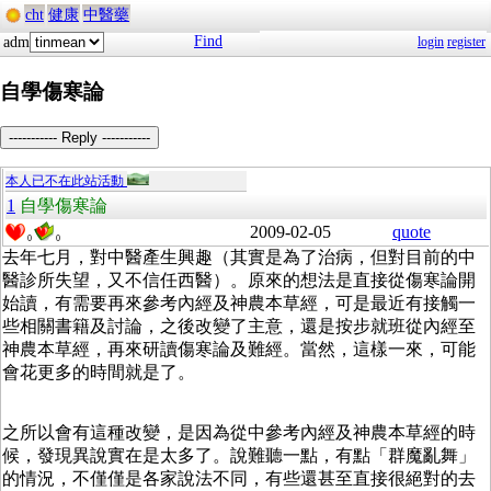
cht
健康
中醫藥
Find
adm
login
register
自學傷寒論
----------- Reply -----------
本人已不在此站活動
1
自學傷寒論
2009-02-05
quote
0
0
去年七月，對中醫產生興趣（其實是為了治病，但對目前的中
醫診所失望，又不信任西醫）。原來的想法是直接從傷寒論開
始讀，有需要再來參考內經及神農本草經，可是最近有接觸一
些相關書籍及討論，之後改變了主意，還是按步就班從內經至
神農本草經，再來研讀傷寒論及難經。當然，這樣一來，可能
會花更多的時間就是了。
之所以會有這種改變，是因為從中參考內經及神農本草經的時
候，發現異說實在是太多了。說難聽一點，有點「群魔亂舞」
的情況，不僅僅是各家說法不同，有些還甚至直接很絕對的去