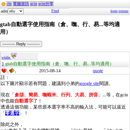
cht
電腦資訊
gcin
gcin分享
Find
adm
login
register
gtab自動選字使用指南（倉、嘸、行、易...等均適
用）
----------- Reply -----------
winlin
1
gtab自動選字使用指南（倉、嘸、行、易...等均適用）
2015-08-14
quote
2
1
註：
以下圖片顯示若有問題，建議到小弟的
google site
閱讀。
現在「
倉頡、簡易、嘸蝦米、行列、大易、拼音
」...等，在gcin
中也能
自動選字
了！
透過這個功能，某些原本選字率不高的輸入法，可能可以逼近
「
零選字
」！
除此之外，