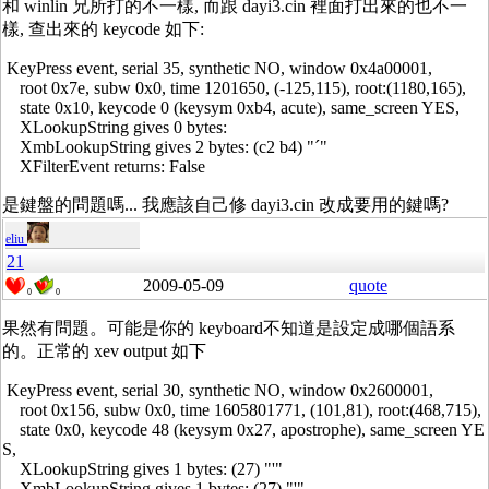
和 winlin 兄所打的不一樣, 而跟 dayi3.cin 裡面打出來的也不一
樣, 查出來的 keycode 如下:
KeyPress event, serial 35, synthetic NO, window 0x4a00001,
root 0x7e, subw 0x0, time 1201650, (-125,115), root:(1180,165),
state 0x10, keycode 0 (keysym 0xb4, acute), same_screen YES,
XLookupString gives 0 bytes:
XmbLookupString gives 2 bytes: (c2 b4) "´"
XFilterEvent returns: False
是鍵盤的問題嗎... 我應該自己修 dayi3.cin 改成要用的鍵嗎?
eliu
21
2009-05-09
quote
0
0
果然有問題。可能是你的 keyboard不知道是設定成哪個語系
的。正常的 xev output 如下
KeyPress event, serial 30, synthetic NO, window 0x2600001,
root 0x156, subw 0x0, time 1605801771, (101,81), root:(468,715),
state 0x0, keycode 48 (keysym 0x27, apostrophe), same_screen YE
S,
XLookupString gives 1 bytes: (27) "'"
XmbLookupString gives 1 bytes: (27) "'"