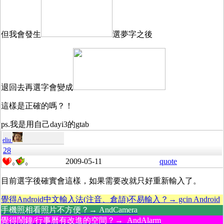
但我會發生
選夢字之後
退回去再選字會變成
這樣是正確的嗎？！
ps.我是用自己dayi3的gtab
eliu
28
2009-05-11
quote
0
0
目前選字後確實會這樣，如果需要改就只好重新輸入了。
覺得Android中文輸入法(注音、倉頡)不易輸入？→ gcin Android
手機照相看照片不方便？→ AndCamera
覺得鬧鐘/行事曆有改進的空間？→ AndAlarm