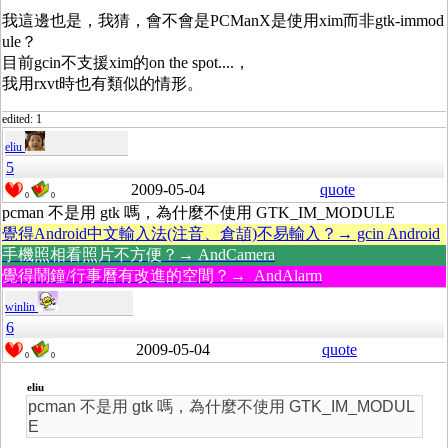
我這邊也是，我猜，會不會是PCManX是使用xim而非gtk-immod
ule？
目前gcin不支援xim的on the spot....，
我用rxvt時也有類似的情形。
edited: 1
eliu
5
2009-05-04
quote
0
0
pcman 不是用 gtk 嗎，為什麼不使用 GTK_IM_MODULE
覺得Android中文輸入法(注音、倉頡)不易輸入？→ gcin Android
手機照相看照片不方便？→ AndCamera
覺得鬧鐘/行事曆有改進的空間？→ AndAlarm
winlin
6
2009-05-04
quote
0
0
eliu
pcman 不是用 gtk 嗎，為什麼不使用 GTK_IM_MODUL
E