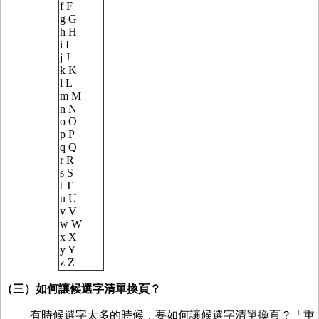
f F
g G
h H
i I
j J
k K
l L
m M
n N
o O
p P
q Q
r R
s S
t T
u U
v V
w W
x X
y Y
z Z
（三）如何讓候選字清單換頁？
有時候選字太多的時候，要如何讓候選字清單換頁？「重