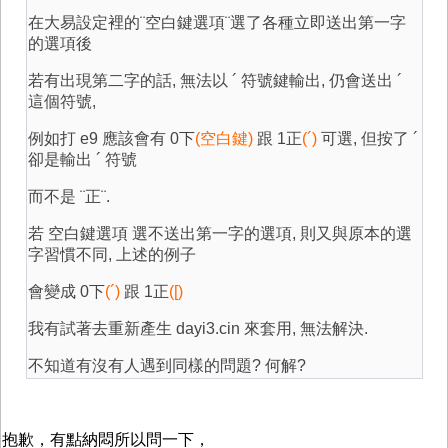
在大易設定裡的¨空白鍵選項¨選了各種立即送出第一字
的選項後
若有出現第二字的話, 無法以 ´ 符號鍵輸出, 仍會送出 ´
這個符號,
例如打 e9 應該會有 0下
(空白鍵)
跟 1正
(´)
可選, 但按了 ´
卻是輸出 ´ 符號
而不是 ¨正¨.
若 空白鍵選項 選不送出第一字的選項, 則又與原本的選
字習慣不同, 上述的例子
會變成 0下
(´)
跟 1正
([)
我有試著去重新產生 dayi3.cin 來套用, 無法解決.
不知道有沒有人遇到同樣的問題? 何解?
抱歉，有點納悶所以問一下，