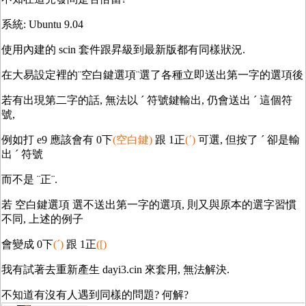
系統: Ubuntu 9.04
使用內建的 scin 套件跟昇級到最新版都有同樣狀況.
在大易設定裡的¨空白鍵選項¨選了各種立即送出第一字的選項後
若有出現第二字的話, 無法以 ´ 符號鍵輸出, 仍會送出 ´ 這個符
號,
例如打 e9 應該會有 0下
(空白鍵)
跟 1正
(´)
可選, 但按了 ´ 卻是輸
出 ´ 符號
而不是 ¨正¨.
若 空白鍵選項 選不送出第一字的選項, 則又與原本的選字習慣
不同, 上述的例子
會變成 0下
(´)
跟 1正
([)
我有試著去重新產生 dayi3.cin 來套用, 無法解決.
不知道有沒有人遇到同樣的問題? 何解?