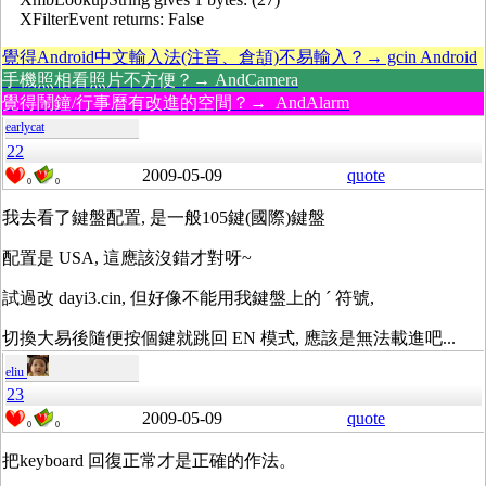
XFilterEvent returns: False
覺得Android中文輸入法(注音、倉頡)不易輸入？→ gcin Android
手機照相看照片不方便？→ AndCamera
覺得鬧鐘/行事曆有改進的空間？→ AndAlarm
earlycat
22
2009-05-09
quote
0
0
我去看了鍵盤配置, 是一般105鍵(國際)鍵盤
配置是 USA, 這應該沒錯才對呀~
試過改 dayi3.cin, 但好像不能用我鍵盤上的 ´ 符號,
切換大易後隨便按個鍵就跳回 EN 模式, 應該是無法載進吧...
eliu
23
2009-05-09
quote
0
0
把keyboard 回復正常才是正確的作法。