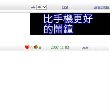
Find
login
register
adm
2007-11-03
0
0
quote