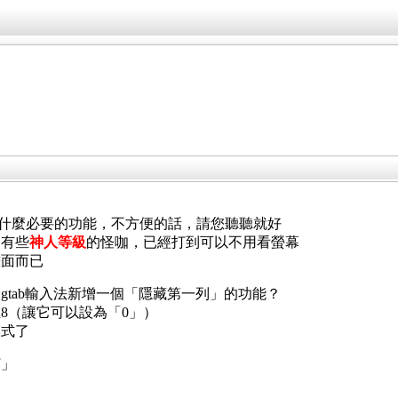
是什麼必要的功能，不方便的話，請您聽聽就好
，有些
神人等級
的怪咖，已經打到可以不用看螢幕
畫面而已
tab輸入法新增一個「隱藏第一列」的功能？
8（讓它可以設為「0」）
模式了
打」