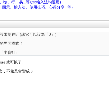
嘸、行、易...等
gtab輸入法均適用)
題、圖示、輸入法、使用技巧、心得分享...等)
設限制在8（讓它可以設為「0」）
的界面模式了
「半盲打」
ont-size 就可以了。
設一次，不然又會變成 8