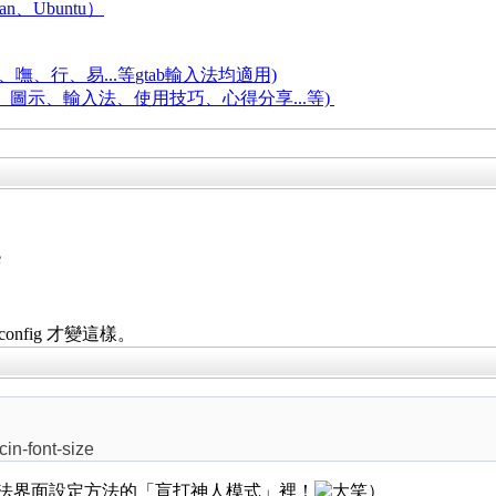
an、Ubuntu）
嘸、行、易...等
gtab輸入法均適用)
題、圖示、輸入法、使用技巧、心得分享...等)
e
onfig 才變這樣。
in-font-size
入法界面設定方法的「盲打神人模式」裡！
）