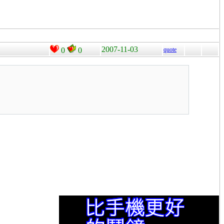
2007-11-03
0
0
quote