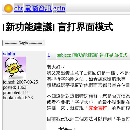
cht
gcin
電腦資訊
[新功能建議] 盲打界面模式
----------- Reply -----------
winlin
1
subject: [新功能建議] 盲打界面模式
老大好～
我又來出餿主意了...這回仍是一樣，不
有些拆字的輸入法，如倉頡或嘸蝦米等
joined: 2007-09-25
預覽或選字視窗對他們而言都只是在佔
posted: 1863
promoted: 111
不知道針對這個特殊族群，您是否方便為g
bookmarked: 33
或者不要把「字型大小」的最小設限制在
這樣一來，就實現
「完全盲打」
的界面
目前我已找到二個方法可以作到「半盲
方法一：