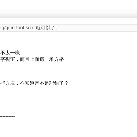
fig/gcin-font-size 就可以了。
點不太一樣
選字視窗，而且上面還一堆方格
這些方塊，不知道是不是記錯了？
----------