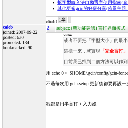
拆字型輸入法自動選字使用指南(倉、
其他更多gcin的好康分享(佈景主
edited: 1
caleb
2
subject: [新功能建議] 盲打界面模式
joined: 2007-09-22
winlin
posted: 630
或者不要把「字型大小」的最小
promoted: 134
bookmarked: 90
這樣一來，就實現
「完全盲打」
目前我已找到二個方法可以作到
用 echo 0 > $HOME/.gcin/config/gcin-f
不過每次用 gcin-setup 更新後都要再
我都是用半盲打 + 入力娘