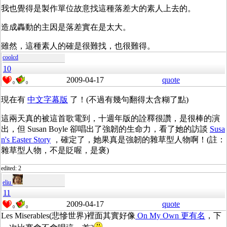
我也覺得是製作單位故意找這種落差大的素人上去的。
造成轟動的主因是落差實在是太大。
雖然，這種素人的確是很難找，也很難得。
coolcd
10
2009-04-17
quote
0
0
現在有
中文字幕版
了！(不過有幾句翻得太含糊了點)
這兩天真的被這首歌電到，十週年版的詮釋很讚，是很棒的演
出，但 Susan Boyle 卻唱出了強韌的生命力，看了她的訪談
Susa
n's Easter Story
，確定了，她果真是強韌的雜草型人物啊！(註：
雜草型人物，不是貶喔，是褒)
edited: 2
eliu
11
2009-04-17
quote
0
0
Les Miserables(悲慘世界)裡面其實好像
On My Own 更有名
，下