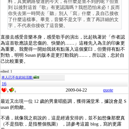
料，其實網路發達的今天，有什麼是查不到的呢？但查
到 以後對這首『歌』有更認識嗎？我想恐怕未必！反而
你失去第一時間去「聽」別人「寫」什麼，及自己接收
了什麼這檔事。畢竟，音樂不是文字，查了再詳細的文
字，不代表你接收了這音樂。
直接去感受音樂本身，感受歌手的演出，比起執著於「作者認
為這首歌應該是悲傷的、快樂的……」這種先入為主的印象更
為重要。我覺得一開始我就有點落入這個窠臼，但覺得有點不
對勁，明明 Susan 的版本是更打動我的……，所以說，忠於自
己比較重要。
edited: 1
本人已不在此站活動
16
2009-04-22
quote
0
0
最近又出現一位 12 歲的男童唱藍調，獲得滿堂釆，據說會是 S
usan 的勁敵。
不過，就像我之前說的，這是經過安排的，並不如想像那麼真
（不是指歌，是指整個氛圍） ，請參考這篇 blog，寫的更露