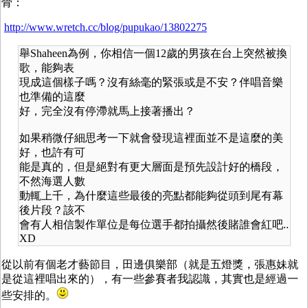
骨：
http://www.wretch.cc/blog/pupukao/13802275
舉Shaheen為例，你相信一個12歲的男孩在台上突然被換
歌，能夠表
現成這個樣子嗎？沒有絲毫的緊張或是不安？伴唱音樂
也準備的這麼
好，完全沒有停滯就馬上接著播出？
如果稍微仔細思考一下就會發現這裡面並不是這麼的美
好，也許有可
能是真的，但是絕對有更大層面是預先設計好的橋段，
不然海選人數
動輒上千，為什麼這些最後的亮點都能夠從頭到尾有幕
後片段？該不
會有人相信製作單位是每位選手都拍攝然後賭誰會紅吧..
XD
從以前有個老才藝節目，田邊俱樂部（就是五燈獎，張惠妹就
是從這裡唱出來的），有一些參賽者我認識，其實也是經過一
些安排的。