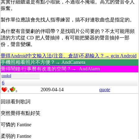
其實仔細聽還是有點小瑕疵，不過瑕不掩瑜。高亢的聲音令人
振奮。
製作單位應該會先找人指導練習，搞不好連歌曲也是指定的。
為什麼有音樂劇的伴唱帶？是找唱片公司要的？不太可能用頻
譜的方式從 CD 把人聲抽掉，有可能把樂器的聲音抽掉一部
份，聲音變爛。
覺得Android中文輸入法(注音、倉頡)不易輸入？→ gcin Android
手機照相看照片不方便？→ AndCamera
覺得鬧鐘/行事曆有改進的空間？→ AndAlarm
coolcd
6
2009-04-14
quote
0
0
回頭看到歌詞
突然覺得有點好笑
可憐的 Fantine
柔弱的 Fantine