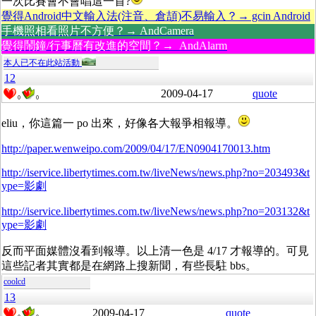
一次比賽會不會唱這一首?
覺得Android中文輸入法(注音、倉頡)不易輸入？→ gcin Android
手機照相看照片不方便？→ AndCamera
覺得鬧鐘/行事曆有改進的空間？→ AndAlarm
本人已不在此站活動
12
2009-04-17
quote
0
0
eliu，你這篇一 po 出來，好像各大報爭相報導。
http://paper.wenweipo.com/2009/04/17/EN0904170013.htm
http://iservice.libertytimes.com.tw/liveNews/news.php?no=203493&t
ype=影劇
http://iservice.libertytimes.com.tw/liveNews/news.php?no=203132&t
ype=影劇
反而平面媒體沒看到報導。以上清一色是 4/17 才報導的。可見
這些記者其實都是在網路上搜新聞，有些長駐 bbs。
coolcd
13
2009-04-17
quote