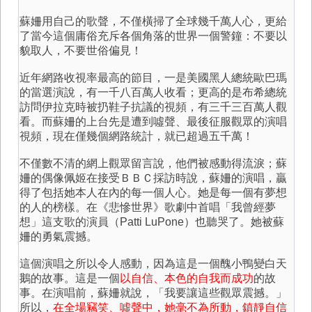
蘇姍用自己的歌聲，不僅橫掃了全球幾千萬人心，更給
了當今這個庸俗充斥各個角落的世界一個警鐘：不要以
貌取人，不要世俗偏見！
近年網路收視率最高的節目，一是美國黑人總統歐巴瑪
的當選演說，有一千八百萬人收看；更高的是布希總統
訪問伊拉克時被扔鞋子抗議的視頻，有三千三百萬人觀
看。而蘇姍的上台先是遭到噓聲、最後征服觀眾的演唱
視頻，現在僅幾個網路統計，就已超過五千萬！
不僅數不清的網上觀眾留言說，他們被感動得流淚；蘇
姍的偶像佩姬在接受ＢＢＣ採訪時說，蘇姍的演唱，贏
得了包括她本人在內的每一個人心。她是每一個有夢想
的人的榜樣。在《悲慘世界》歌劇中首唱「我曾經夢
想」這支歌的演員（Patti LuPone）也聽哭了。她被蘇
姍的勇氣震撼。
這個演唱之所以令人感動，因為這是一個醜小鴨變白天
鵝的故事。這是一個
以自信、本色的自我而成功
的故
事。在演唱前，蘇姍就說，「我要讓這些觀眾震撼。」
所以，
在全場竊笑、噓聲中，她毫不為所動，鎮靜自信