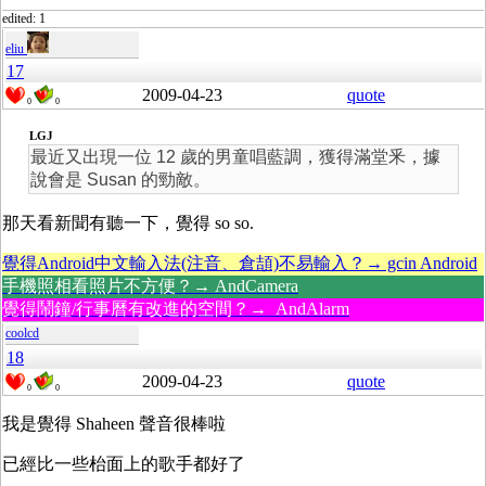
edited: 1
eliu
17
2009-04-23
quote
0
0
LGJ
最近又出現一位 12 歲的男童唱藍調，獲得滿堂釆，據
說會是 Susan 的勁敵。
那天看新聞有聽一下，覺得 so so.
覺得Android中文輸入法(注音、倉頡)不易輸入？→ gcin Android
手機照相看照片不方便？→ AndCamera
覺得鬧鐘/行事曆有改進的空間？→ AndAlarm
coolcd
18
2009-04-23
quote
0
0
我是覺得 Shaheen 聲音很棒啦
已經比一些枱面上的歌手都好了