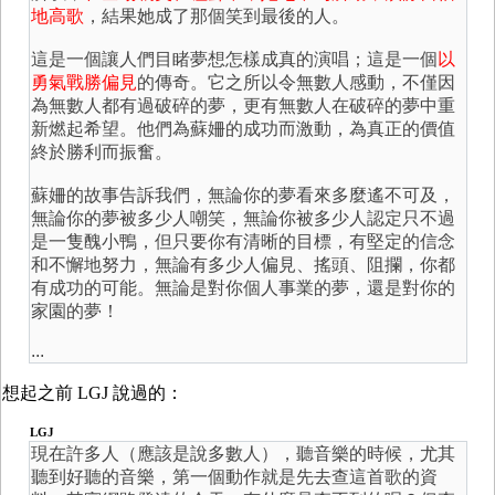
地高歌
，結果她成了那個笑到最後的人。
這是一個讓人們目睹夢想怎樣成真的演唱；這是一個
以
勇氣戰勝偏見
的傳奇。它之所以令無數人感動，不僅因
為無數人都有過破碎的夢，更有無數人在破碎的夢中重
新燃起希望。他們為蘇姍的成功而激動，為真正的價值
終於勝利而振奮。
蘇姍的故事告訴我們，無論你的夢看來多麼遙不可及，
無論你的夢被多少人嘲笑，無論你被多少人認定只不過
是一隻醜小鴨，但只要你有清晰的目標，有堅定的信念
和不懈地努力，無論有多少人偏見、搖頭、阻攔，你都
有成功的可能。無論是對你個人事業的夢，還是對你的
家園的夢！
...
想起之前 LGJ 說過的：
LGJ
現在許多人（應該是說多數人），聽音樂的時候，尤其
聽到好聽的音樂，第一個動作就是先去查這首歌的資