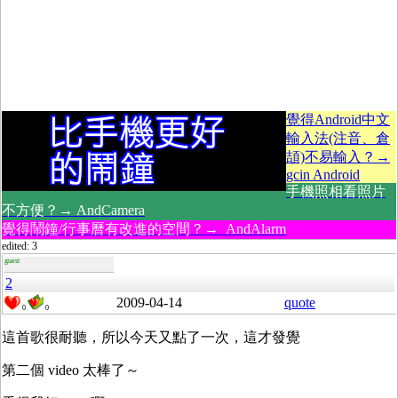
覺得Android中文
輸入法(注音、倉
頡)不易輸入？→
gcin Android
手機照相看照片
不方便？→ AndCamera
覺得鬧鐘/行事曆有改進的空間？→ AndAlarm
edited: 3
guest
2
2009-04-14
quote
0
0
這首歌很耐聽，所以今天又點了一次，這才發覺
第二個 video 太棒了～