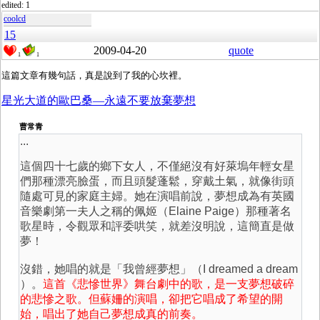
edited: 1
coolcd
15
2009-04-20
quote
1
1
星光大道的歐巴桑—永遠不要放棄夢想
曹常青
...
這個四十七歲的鄉下女人，不僅絕沒有好萊塢年輕女星
們那種漂亮臉蛋，而且頭髮蓬鬆，穿戴土氣，就像街頭
隨處可見的家庭主婦。她在演唱前說，夢想成為有英國
音樂劇第一夫人之稱的佩姬（Elaine Paige）那種著名
歌星時，令觀眾和評委哄笑，就差沒明說，這簡直是做
夢！
沒錯，她唱的就是「我曾經夢想」（I dreamed a dream
）。
這首《悲慘世界》舞台劇中的歌，是一支夢想破碎
的悲慘之歌。但蘇姍的演唱，卻把它唱成了希望的開
始，唱出了她自己夢想成真的前奏。