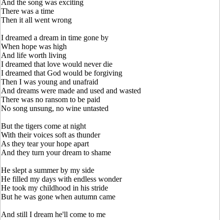
And the song was exciting
There was a time
Then it all went wrong
I dreamed a dream in time gone by
When hope was high
And life worth living
I dreamed that love would never die
I dreamed that God would be forgiving
Then I was young and unafraid
And dreams were made and used and wasted
There was no ransom to be paid
No song unsung, no wine untasted
But the tigers come at night
With their voices soft as thunder
As they tear your hope apart
And they turn your dream to shame
He slept a summer by my side
He filled my days with endless wonder
He took my childhood in his stride
But he was gone when autumn came
And still I dream he'll come to me