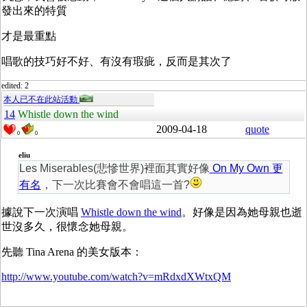
發出來的特質
才是最重點
唱歌的技巧好不好、有沒有瑕疵，反而是其次了
edited: 2
本人已不在此站活動
14
Whistle down the wind
2009-04-18
quote
0
0
eliu
Les Miserables(悲慘世界)裡面其實好像
On My Own 更
有名
，下一次比賽會不會唱這一首?
據說下一次演唱
Whistle down the wind
。好像是因為她母親也逝
世沒多久，很懷念她母親。
先聽 Tina Arena 的美女版本：
http://www.youtube.com/watch?v=mRdxdXWtxQM