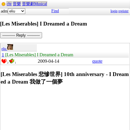
cht
音樂
音樂劇Musical
Find
adm
login
register
[Les Miserables] I Dreamed a Dream
----------- Reply -----------
eliu
1
[Les Miserables] I Dreamed a Dream
2009-04-14
quote
2
1
[Les Miserables 悲慘世界] 10th anniversary - I Dream
ed a Dream 我做了一個夢