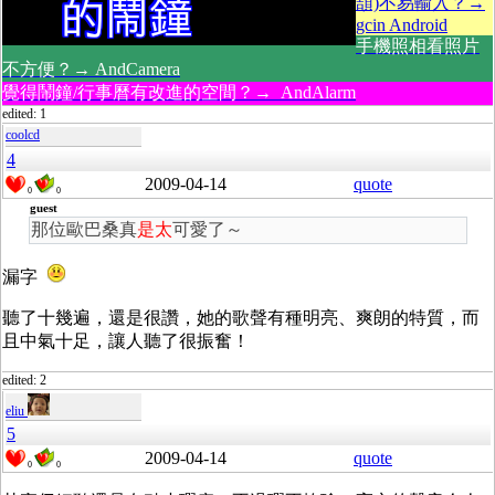
頡)不易輸入？→
gcin Android
手機照相看照片
不方便？→ AndCamera
覺得鬧鐘/行事曆有改進的空間？→ AndAlarm
edited: 1
coolcd
4
2009-04-14
quote
0
0
guest
那位歐巴桑真
是太
可愛了～
漏字
聽了十幾遍，還是很讚，她的歌聲有種明亮、爽朗的特質，而
且中氣十足，讓人聽了很振奮！
edited: 2
eliu
5
2009-04-14
quote
0
0