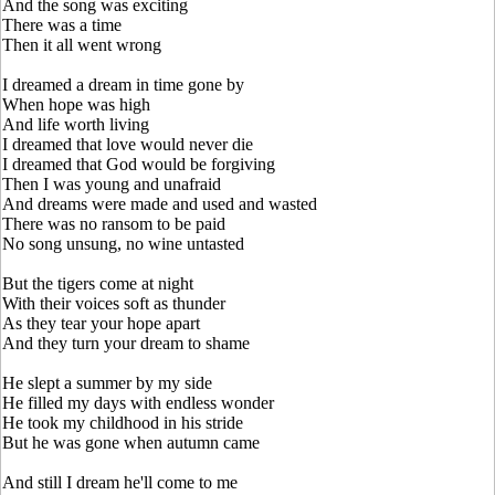
And the song was exciting
There was a time
Then it all went wrong
I dreamed a dream in time gone by
When hope was high
And life worth living
I dreamed that love would never die
I dreamed that God would be forgiving
Then I was young and unafraid
And dreams were made and used and wasted
There was no ransom to be paid
No song unsung, no wine untasted
But the tigers come at night
With their voices soft as thunder
As they tear your hope apart
And they turn your dream to shame
He slept a summer by my side
He filled my days with endless wonder
He took my childhood in his stride
But he was gone when autumn came
And still I dream he'll come to me