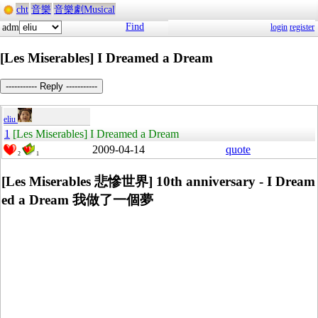
cht
音樂
音樂劇Musical
Find
adm
login
register
[Les Miserables] I Dreamed a Dream
----------- Reply -----------
eliu
1
[Les Miserables] I Dreamed a Dream
2009-04-14
quote
2
1
[Les Miserables 悲慘世界] 10th anniversary - I Dream
ed a Dream 我做了一個夢