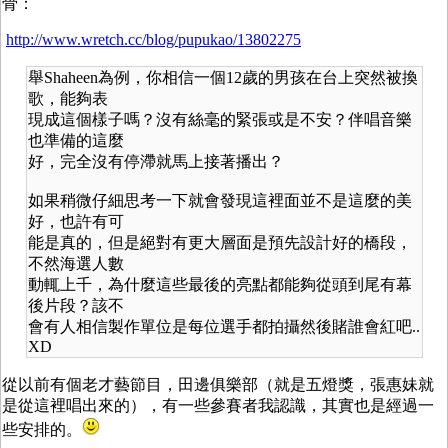
骨：
http://www.wretch.cc/blog/pupukao/13802275
舉Shaheen為例，你相信一個12歲的男孩在台上突然被換
歌，能夠表
現成這個樣子嗎？沒有絲毫的緊張或是不安？伴唱音樂
也準備的這麼
好，完全沒有停滯就馬上接著播出？
如果稍微仔細思考一下就會發現這裡面並不是這麼的美
好，也許有可
能是真的，但是絕對有更大層面是預先設計好的橋段，
不然海選人數
動輒上千，為什麼這些最後的亮點都能夠從頭到尾有幕
後片段？該不
會有人相信製作單位是每位選手都拍攝然後賭誰會紅吧..
XD
從以前有個老才藝節目，田邊俱樂部（就是五燈獎，張惠妹就
是從這裡唱出來的），有一些參賽者我認識，其實也是經過一
些安排的。