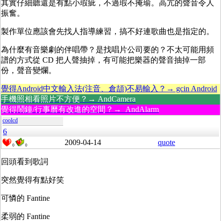
其實仔細聽還是有點小瑕疵，不過瑕不掩瑜。高亢的聲音令人
振奮。
製作單位應該會先找人指導練習，搞不好連歌曲也是指定的。
為什麼有音樂劇的伴唱帶？是找唱片公司要的？不太可能用頻
譜的方式從 CD 把人聲抽掉，有可能把樂器的聲音抽掉一部
份，聲音變爛。
覺得Android中文輸入法(注音、倉頡)不易輸入？→ gcin Android
手機照相看照片不方便？→ AndCamera
覺得鬧鐘/行事曆有改進的空間？→ AndAlarm
coolcd
6
2009-04-14
quote
0
0
回頭看到歌詞
突然覺得有點好笑
可憐的 Fantine
柔弱的 Fantine