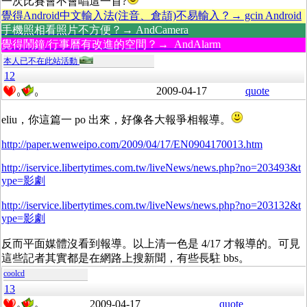
一次比賽會不會唱這一首?
覺得Android中文輸入法(注音、倉頡)不易輸入？→ gcin Android
手機照相看照片不方便？→ AndCamera
覺得鬧鐘/行事曆有改進的空間？→ AndAlarm
本人已不在此站活動
12
2009-04-17
quote
0
0
eliu，你這篇一 po 出來，好像各大報爭相報導。
http://paper.wenweipo.com/2009/04/17/EN0904170013.htm
http://iservice.libertytimes.com.tw/liveNews/news.php?no=203493&t
ype=影劇
http://iservice.libertytimes.com.tw/liveNews/news.php?no=203132&t
ype=影劇
反而平面媒體沒看到報導。以上清一色是 4/17 才報導的。可見
這些記者其實都是在網路上搜新聞，有些長駐 bbs。
coolcd
13
2009-04-17
quote