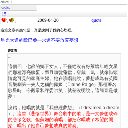
edited: 1
coolcd
15
2009-04-20
quote
1
1
星光大道的歐巴桑—永遠不要放棄夢想
曹常青
...
這個四十七歲的鄉下女人，不僅絕沒有好萊塢年輕女星
們那種漂亮臉蛋，而且頭髮蓬鬆，穿戴土氣，就像街頭
隨處可見的家庭主婦。她在演唱前說，夢想成為有英國
音樂劇第一夫人之稱的佩姬（Elaine Paige）那種著名
歌星時，令觀眾和評委哄笑，就差沒明說，這簡直是做
夢！
沒錯，她唱的就是「我曾經夢想」（I dreamed a dream
）。
這首《悲慘世界》舞台劇中的歌，是一支夢想破碎
的悲慘之歌。但蘇姍的演唱，卻把它唱成了希望的開
始，唱出了她自己夢想成真的前奏。