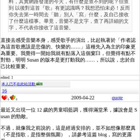
料，其實網路發達的今天，有什麼是查不到的呢？但查
到 以後對這首『歌』有更認識嗎？我想恐怕未必！反而
你失去第一時間去「聽」別人「寫」什麼，及自己接收
了什麼這檔事。畢竟，音樂不是文字，查了再詳細的文
字，不代表你接收了這音樂。
直接去感受音樂本身，感受歌手的演出，比起執著於「作者認
為這首歌應該是悲傷的、快樂的……」這種先入為主的印象更
為重要。我覺得一開始我就有點落入這個窠臼，但覺得有點不
對勁，明明 Susan 的版本是更打動我的……，所以說，忠於自
己比較重要。
edited: 1
本人已不在此站活動
16
2009-04-22
quote
0
0
最近又出現一位 12 歲的男童唱藍調，獲得滿堂釆，據說會是 S
usan 的勁敵。
不過，就像我之前說的，這是經過安排的，並不如想像那麼真
（不是指歌，是指整個氛圍） ，請參考這篇 blog，寫的更露