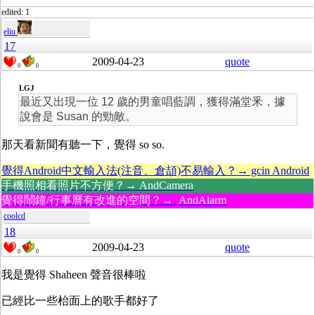
edited: 1
eliu
17
2009-04-23
quote
0
0
LGJ
最近又出現一位 12 歲的男童唱藍調，獲得滿堂釆，據
說會是 Susan 的勁敵。
那天看新聞有聽一下，覺得 so so.
覺得Android中文輸入法(注音、倉頡)不易輸入？→ gcin Android
手機照相看照片不方便？→ AndCamera
覺得鬧鐘/行事曆有改進的空間？→ AndAlarm
coolcd
18
2009-04-23
quote
0
0
我是覺得 Shaheen 聲音很棒啦
已經比一些枱面上的歌手都好了