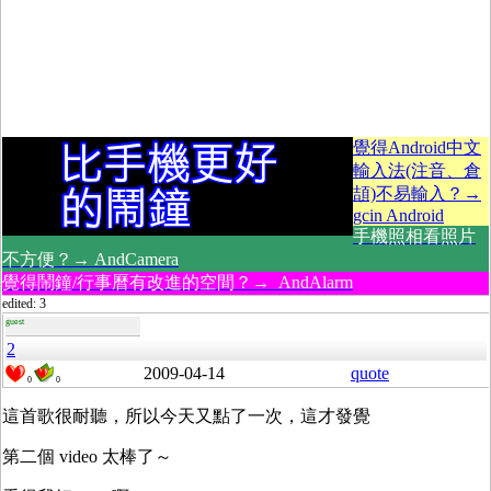
覺得Android中文
輸入法(注音、倉
頡)不易輸入？→
gcin Android
手機照相看照片
不方便？→ AndCamera
覺得鬧鐘/行事曆有改進的空間？→ AndAlarm
edited: 3
guest
2
2009-04-14
quote
0
0
這首歌很耐聽，所以今天又點了一次，這才發覺
第二個 video 太棒了～