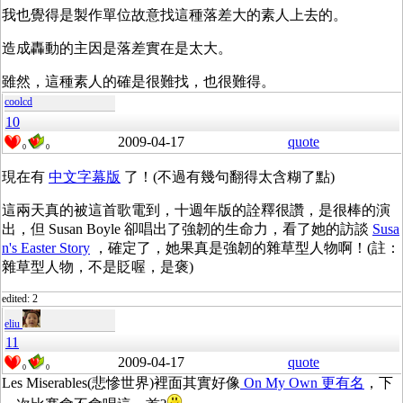
我也覺得是製作單位故意找這種落差大的素人上去的。
造成轟動的主因是落差實在是太大。
雖然，這種素人的確是很難找，也很難得。
coolcd
10
2009-04-17
quote
0
0
現在有
中文字幕版
了！(不過有幾句翻得太含糊了點)
這兩天真的被這首歌電到，十週年版的詮釋很讚，是很棒的演
出，但 Susan Boyle 卻唱出了強韌的生命力，看了她的訪談
Susa
n's Easter Story
，確定了，她果真是強韌的雜草型人物啊！(註：
雜草型人物，不是貶喔，是褒)
edited: 2
eliu
11
2009-04-17
quote
0
0
Les Miserables(悲慘世界)裡面其實好像
On My Own 更有名
，下