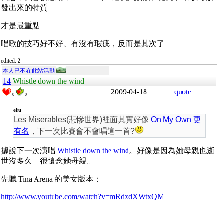
發出來的特質
才是最重點
唱歌的技巧好不好、有沒有瑕疵，反而是其次了
edited: 2
本人已不在此站活動
14
Whistle down the wind
2009-04-18
quote
0
0
eliu
Les Miserables(悲慘世界)裡面其實好像
On My Own 更
有名
，下一次比賽會不會唱這一首?
據說下一次演唱
Whistle down the wind
。好像是因為她母親也逝
世沒多久，很懷念她母親。
先聽 Tina Arena 的美女版本：
http://www.youtube.com/watch?v=mRdxdXWtxQM