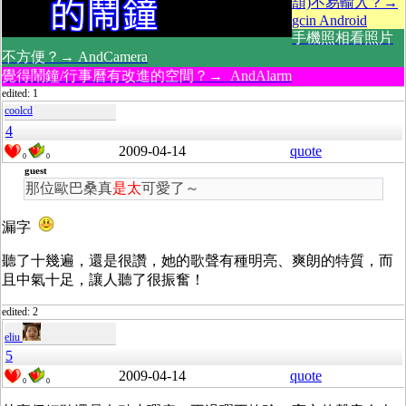
頡)不易輸入？→
gcin Android
手機照相看照片
不方便？→ AndCamera
覺得鬧鐘/行事曆有改進的空間？→ AndAlarm
edited: 1
coolcd
4
2009-04-14
quote
0
0
guest
那位歐巴桑真
是太
可愛了～
漏字
聽了十幾遍，還是很讚，她的歌聲有種明亮、爽朗的特質，而
且中氣十足，讓人聽了很振奮！
edited: 2
eliu
5
2009-04-14
quote
0
0