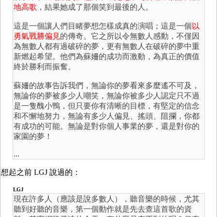
地高歌
，結果她成了那個笑到最後的人。
這是一個讓人們目睹夢想怎樣成真的演唱；這是一個
以
勇氣戰勝偏見
的傳奇。它之所以令無數人感動，不僅因
為無數人都有過破碎的夢，更有無數人在破碎的夢中重
新燃起希望。他們為蘇姍的成功而激動，為真正的價值
終於勝利而振奮。
蘇姍的故事告訴我們，無論你的夢看來多麼遙不可及，
無論你的夢被多少人嘲笑，無論你被多少人認定只不過
是一隻醜小鴨，但只要你有清晰的目標，有堅定的信念
和不懈地努力，無論有多少人偏見、搖頭、阻攔，你都
有成功的可能。無論是對你個人事業的夢，還是對你的
家園的夢！
...
想起之前 LGJ 說過的：
LGJ
現在許多人（應該是說多數人），聽音樂的時候，尤其
聽到好聽的音樂，第一個動作就是先去查這首歌的資