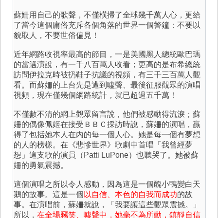
蘇姍用自己的歌聲，不僅橫掃了全球幾千萬人心，更給
了當今這個庸俗充斥各個角落的世界一個警鐘：不要以
貌取人，不要世俗偏見！
近年網路收視率最高的節目，一是美國黑人總統歐巴瑪
的當選演說，有一千八百萬人收看；更高的是布希總統
訪問伊拉克時被扔鞋子抗議的視頻，有三千三百萬人觀
看。而蘇姍的上台先是遭到噓聲、最後征服觀眾的演唱
視頻，現在僅幾個網路統計，就已超過五千萬！
不僅數不清的網上觀眾留言說，他們被感動得流淚；蘇
姍的偶像佩姬在接受ＢＢＣ採訪時說，蘇姍的演唱，贏
得了包括她本人在內的每一個人心。她是每一個有夢想
的人的榜樣。在《悲慘世界》歌劇中首唱「我曾經夢
想」這支歌的演員（Patti LuPone）也聽哭了。她被蘇
姍的勇氣震撼。
這個演唱之所以令人感動，因為這是一個醜小鴨變白天
鵝的故事。這是一個
以自信、本色的自我而成功
的故
事。在演唱前，蘇姍就說，「我要讓這些觀眾震撼。」
所以，
在全場竊笑、噓聲中，她毫不為所動，鎮靜自信