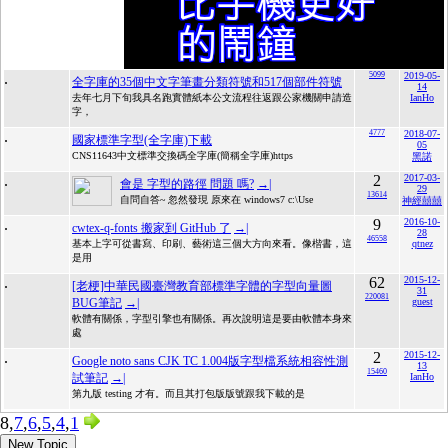
.
5099
2019-05-
全字庫的35個中文字筆畫分類符號和517個部件符號
14
去年七月下旬我具名跑實體紙本公文流程往返跟公家機關申請造
IanHo
字，
.
4777
2018-07-
國家標準字型(全字庫)下載
05
CNS11643中文標準交換碼全字庫(簡稱全字庫)https
黑諾
.
2
2017-03-
會是 字型的路徑 問題 嗎?
→|
29
13614
自問自答~ 忽然發現 原來在 windows7 c:\Use
神經囍囍
.
9
2016-10-
cwtex-q-fonts 搬家到 GitHub 了
→|
28
46558
基本上字可從書寫、印刷、藝術這三個大方向來看。像楷書，這
qtnez
是用
.
62
2015-12-
[老梗]中華民國臺灣教育部標準字體的字型向量圖
31
220081
BUG筆記
→|
guest
軟體有關係，字型引擎也有關係。再次說明這是要由軟體本身來
處
.
2
2015-12-
Google noto sans CJK TC 1.004版字型檔系統相容性測
13
15460
試筆記
→|
IanHo
第九版 testing 才有。而且其打包版版號跟我下載的是
8,
7
,
6
,
5
,
4
,
1
New Topic