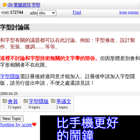
cht
電腦資訊
字型
visit:
172744
Find
login
register
adm
字型討論區
和字型有關的議題都可以在此討論。例如：字型修改、設計製
作、安裝、微調……等等。
這裡不討論和字型技術無關的文字學的部份。
但因形體差別會和
字形相關者不在此限。
字型隱版
需註冊後經過同意才能加入。註冊後申請加入字型隱
版，請另行提出申請，不便之處還請見諒！
2009-04-29
會員
字型隱版
爭議文
11 topics
6 topics
2 topics
New Topic
Sorting by score