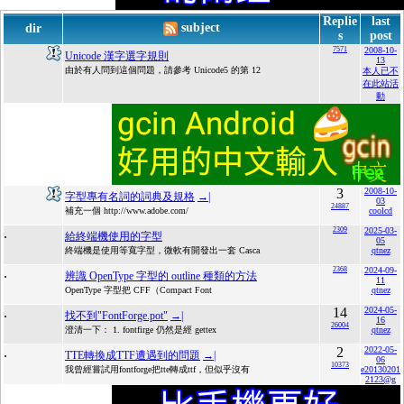
Replie
last
subject
dir
s
post
7571
2008-10-
Unicode 漢字選字規則
13
由於有人問到這個問題，請參考 Unicode5 的第 12
本人已不
在此站活
動
3
2008-10-
字型專有名詞的詞典及規格
→|
03
24887
補充一個 http://www.adobe.com/
coolcd
.
2309
2025-03-
給終端機使用的字型
05
終端機是使用等寬字型，微軟有開發出一套 Casca
qtnez
.
2368
2024-09-
辨識 OpenType 字型的 outline 種類的方法
11
OpenType 字型把 CFF（Compact Font
qtnez
.
14
2024-05-
找不到"FontForge.pot"
→|
16
26004
澄清一下： 1. fontfirge 仍然是經 gettex
qtnez
.
2
2022-05-
TTE轉換成TTF遭遇到的問題
→|
06
10373
我曾經嘗試用fontforge把tte轉成ttf，但似乎沒有
e20130201
2123@g