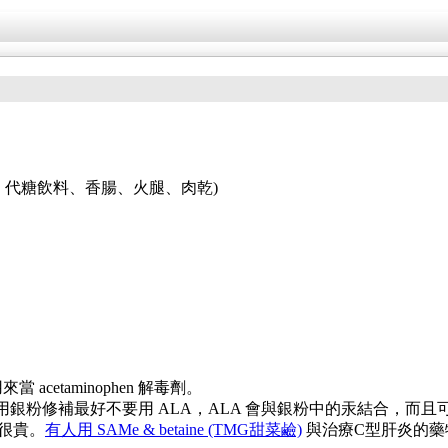
、代糖飲料、香腸、火腿、肉乾)
cetaminophen 解毒劑。
有人說如果牙齒有用銀粉修補最好不要用 ALA，ALA 會與銀粉中的汞結
e 很貴。
有人用 SAMe & betaine (TMG甜菜鹼)
與治療C型肝炎的藥