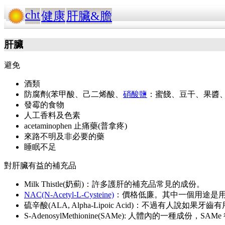
cht
健康
肝臟&膽
肝臟
避免
酒類
防腐劑(苯甲酸、己二烯酸、
硝酸鹽
：蜜餞、豆干、果醬
發霉的食物
人工香料及色素
acetaminophen 止痛藥(
普拿疼
)
來路不明及非必要的藥
睡眠不足
對肝臟有益的補充品
Milk Thistle(奶薊)：許多護肝的補充品常見的成份。
NAC(N-Acetyl-L-Cysteine)
：價格低廉。其中一個用途是用來當 a
硫辛酸(ALA, Alpha-Lipoic Acid)：不過
S-AdenosylMethionine(SAMe): 人體內的一種成份，SAM