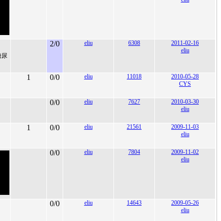
2/0
eliu
6308
2011-02-16
eliu
糖尿
1
0/0
eliu
11018
2010-05-28
CYS
0/0
eliu
7627
2010-03-30
eliu
1
0/0
eliu
21561
2009-11-03
eliu
0/0
eliu
7804
2009-11-02
eliu
0/0
eliu
14643
2009-05-26
eliu