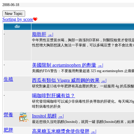
2008-06-18
New Topic
Sorting by score
dir
.
脂肪肝
→|
中年男性豆漿當水喝，胸部一路漲到D罩杯，到醫院檢查才發現是
性想增大胸部想讓人無法一手掌握，可以多喝豆漿？會不會比青
.
美國限制 acetaminophen 的劑量
→|
美國的FDA警告：不要服用劑量超過 325 mg acetaminophen 止
生殖
西瓜有類似 Viagra 威而鋼的效果
→|
研究對象是13名中年肥胖有高血壓的男女。一組服用 4g 的瓜胺酸(L-citr
.
喝咖啡對肝臟有益？
研究發現喝咖啡可以減少非病毒性肝炎導致的肝硬化。每天喝20g
啡對病毒性的肝炎
營養
Inositol 肌醇
→|
最近想很久沒吃肌醇(Inositol)，就買一罐 肌醇(Inosit
肥胖
高果糖玉米糖漿會使你發胖
→|