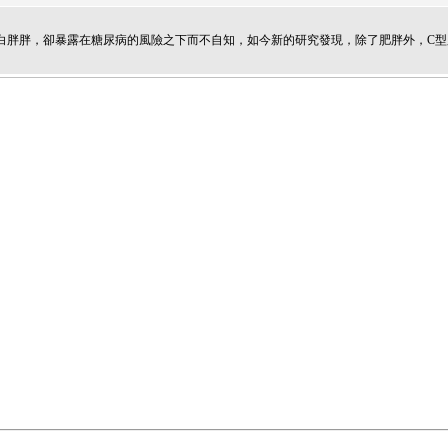
白胖胖，卻暴露在糖尿病的風險之下而不自知，如今新的研究發現，除了肥胖外，C型