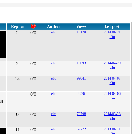
Replies
Author
Views
last post
2
0/0
eliu
15179
2014-06-21
eliu
2
0/0
eliu
18093
2014-04-29
eliu
14
0/0
eliu
99641
2014-04-07
eliu
0/0
eliu
4926
2014-04-06
eliu
咖
9
0/0
eliu
79798
2014-03-28
eliu
11
0/0
eliu
67772
2013-06-11
eliu