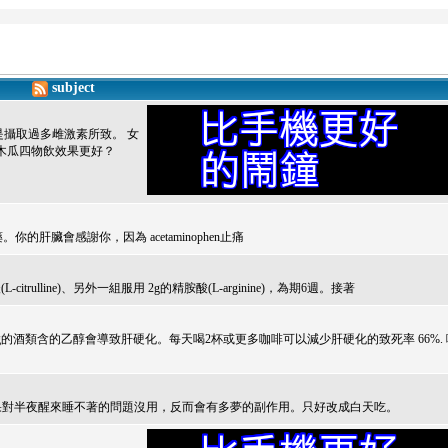
subject
攝取過多雌激素所致。 女
木瓜四物飲效果更好？
痛藥。你的肝臟會感謝你，因為 acetaminophen止痛
ulline)、另外一組服用 2g的精胺酸(L-arginine)，為期6週。接著
的酒類含的乙醇會導致肝硬化。每天喝2杯或更多咖啡可以減少肝硬化的致死率 66%. 
ol)粉末，結果對半夜醒來睡不著的問題沒用，反而會有多夢的副作用。只好改成白天吃。