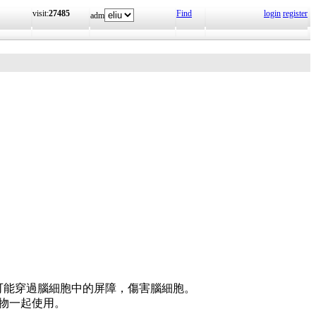
visit:
27485
Find
login
register
adm
合，而且可能穿過腦細胞中的屏障，傷害腦細胞。
物一起使用。