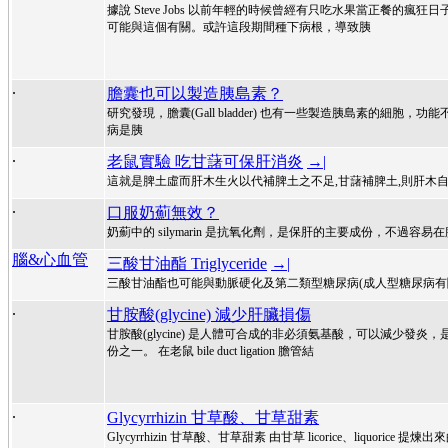
據說 Steve Jobs 以前年輕的時候曾經有只吃水果當正餐的瘋狂日子，公司
可能與這個有關。或許這段期間種下病根，導致胰
.
膽囊也可以製造胰島素？
研究發現，膽囊(Gall bladder) 也有一些製造胰島素的
病是胰
.
老鼠實驗 吃甘藷可保肝消炎
→|
這就是脾土虛而肝木生火以代補脾土之不足,甘藷補脾土,則肝木自
.
口服奶薊無效？
奶薊中的 silymarin 是抗氧化劑，是保肝的主要成份，不過容易
腦&心血管
三酸甘油酯 Triglyceride
→|
三酸甘油酯也可能與動脈硬化及第二類型糖尿病(成人型糖尿病有關) 研究發現
.
甘胺酸(glycine) 減少肝臟損傷
甘胺酸(glycine) 是人體可合成的非必須氨基酸，可以減少發
份之一。 在老鼠 bile duct ligation 膽管結
.
Glycyrrhizin 甘草酸、甘草甜素
Glycyrrhizin 甘草酸、甘草甜素 由甘草 licorice、liquorice 提煉