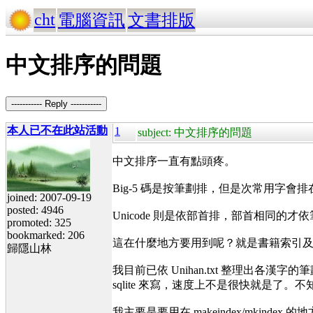
cht
電腦資訊
文書排版
中文排序的問題
----------- Reply -----------
本人已不在此站活動
1
subject: 中文排序的問題
中文排序一直有點頭疼。
Big-5 碼是按筆劃排，但是次常用
joined: 2007-09-19
posted: 4946
Unicode 則是依部首排，部首相同
promoted: 325
bookmarked: 206
這在什麼地方要用到呢？就是書籍索引
歸隱山林
我目前已依 Unihan.txt 整理出各
sqlite 來寫，速度上不是很快就是了。不知
我主要是要用在 makeindex/mkindex 的