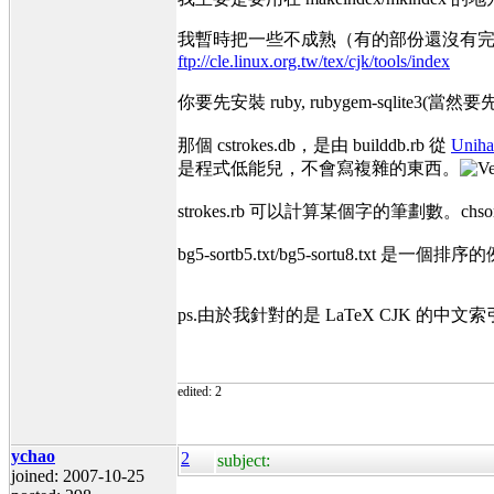
我暫時把一些不成熟（有的部份還沒有完
ftp://cle.linux.org.tw/tex/cjk/tools/index
你要先安裝 ruby, rubygem-sqlite3(當然要先安裝 
那個 cstrokes.db，是由 builddb.rb 從
Uniha
是程式低能兒，不會寫複雜的東西。
strokes.rb 可以計算某個字的筆劃數
bg5-sortb5.txt/bg5-sortu8.t
ps.由於我針對的是 LaTeX CJK
edited: 2
ychao
2
subject:
joined: 2007-10-25