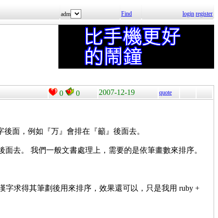
Find
login
register
adm
2007-12-19
0
0
quote
用字後面，例如『万』會排在『籲』後面去。
』後面去。 我們一般文書處理上，需要的是依筆畫數來排序。
針對漢字求得其筆劃後用來排序，效果還可以，只是我用 ruby +