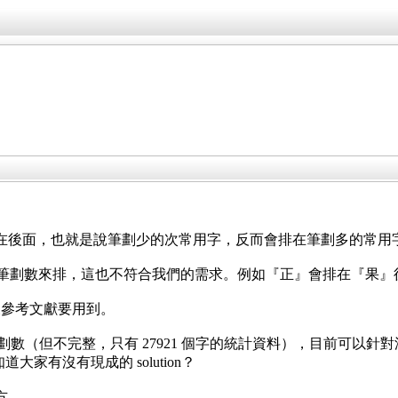
字會排在後面，也就是說筆劃少的次常用字，反而會排在筆劃多的常
的才依筆劃數來排，這也不符合我們的需求。例如『正』會排在『果
及參考文獻要用到。
漢字的筆劃數（但不完整，只有 27921 個字的統計資料），目前可以
道大家有沒有現成的 solution？
地方。