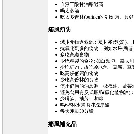
血液三酸甘油酯過高
喝太多酒
吃太多普林(purine)的食物:肉
痛風預防
減少食物過敏源 : 減少 麥(麩質 
抗氧化劑多的食物，例如水果(番茄
多吃高纖食物
少吃精製的食物: 如白麵包、義大
少吃紅肉，改吃冷水魚、豆腐、豆
吃高鎂低鈣的食物
少吃高普林的食物
使用健康的油烹調：橄欖油、蔬菜
避免食用有反式脂肪(氫化植物油)
少喝酒、抽菸、咖啡
喝6-8杯水幫助沖洗尿酸
每天運動30分鐘
痛風補充品