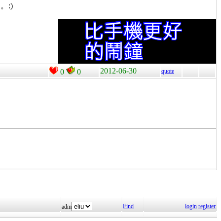
:)
2012-06-30
0
0
quote
Find
login
register
adm