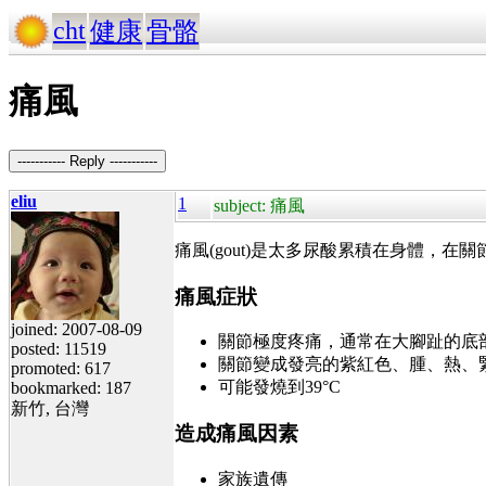
cht
健康
骨骼
痛風
----------- Reply -----------
eliu
1
subject: 痛風
痛風(gout)是太多尿酸累積在身體，
痛風症狀
joined: 2007-08-09
關節極度疼痛，通常在大腳趾的底
posted: 11519
關節變成發亮的紫紅色、腫、熱、
promoted: 617
可能發燒到39°C
bookmarked: 187
新竹, 台灣
造成痛風因素
家族遺傳