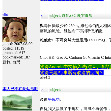
eliu
2
subject: 維他命C減少痛風
與每日攝取少於 250mg 維他命C的人相比，攝
痛風的風險。維他命C可以降低尿酸。
維他命C 不可突然大量服用(>4000m
joined: 2007-08-09
posted: 11519
promoted: 617
bookmarked: 187
Choi HK, Gao X, Curham G. Vitamin C Intake
新竹, 台灣
覺得Android中文輸入法(注音、倉頡)不易
覺得鬧鐘/行事曆有改進的空間？
edited: 2
本人已不在此站活動
3
subject:
多做
平甩功
。
自從我父親做了平甩功，痛風不再發作