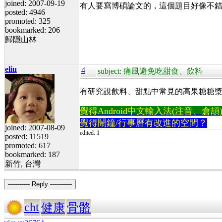
joined: 2007-09-19
有人要寫博碩論文的，這個題目好像不錯
posted: 4946
promoted: 325
bookmarked: 206
歸隱山林
eliu
4
subject: 痛風避免吃甜食、飲料
有研究說飲料、甜點中常見的高果糖糖
覺得Android中文輸入法(注音、倉頡)不易
覺得鬧鐘/行事曆有改進的空間？
joined: 2007-08-09
edited: 1
posted: 11519
promoted: 617
bookmarked: 187
新竹, 台灣
----------- Reply -----------
cht
健康
骨骼