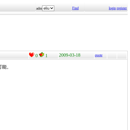
Find
login
register
adm
2009-03-18
0
1
quote
可能。