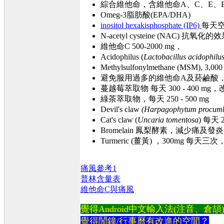
綜合維他命，含維他命A、C、E、
Omeg-3脂肪酸(EPA/DHA)
inositol hexakisphosphate (IP6)
每天空
N-acetyl cysteine (NAC) 抗氧化的
維他命C 500-2000 mg，
Acidophilus (
Lactobacillus acidophilu
Methylsulfonylmethane (MSM)
避免服用過多的維他命A及菸鹼酸
蔓越莓萃取物 每天 300 - 400 m
綠茶萃取物，每天 250 - 500 mg
Devil's claw
(Harpagophytum procum
Cat's claw (
Uncaria tomentosa
) 每
Bromelain 鳳梨酵素，減少痛及發炎
Turmeric (薑黃) ，300mg 每天
痛風參考1
普林含量表
維他命C與痛風
覺得Android中文輸入法(注音、倉頡)不易
覺得鬧鐘/行事曆有改進的空間？