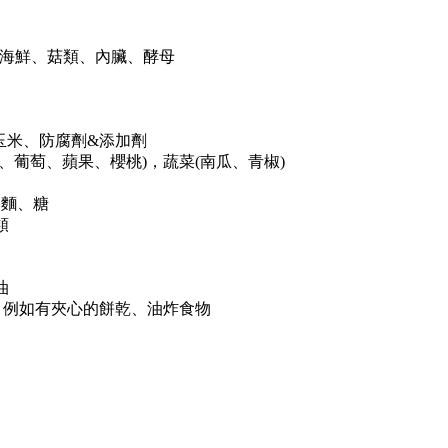
、貝類海鮮、菇類、內臟、酵母
)、玉米、防腐劑&添加劑
、葡萄、蘋果、櫻桃)，蔬菜(南瓜、青椒)
利麵、糖
類
油
：例如有夾心的餅乾、油炸食物