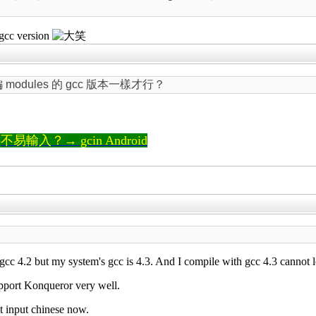
c version
編 modules 的 gcc 版本一樣才行？
輸入？→ gcin Android
gcc 4.2 but my system's gcc is 4.3. And I compile with gcc 4.3 cannot 
support Konqueror very well.
t input chinese now.