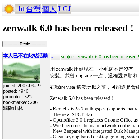
cht
LGJ
台灣
個人
zenwalk 6.0 has been released !
----------- Reply -----------
本人已不在此站活動
1
subject: zenwalk 6.0 has been released 
用 zenwalk 用到現在，小毛病不是沒有，但
安裝。我曾 upgrade 一次，過程還
joined: 2007-09-19
在我的 vista 還沒玩厭之前，可能還是會繼
posted: 4946
promoted: 325
Zenwalk 6.0 has been released !
bookmarked: 206
歸隱山林
- Kernel 2.6.28.7 with gspca (supports ma
- The new XFCE 4.6
- Openoffice 3.0.1 replaces Gnome Office as 
- Wicd becomes the main network configurati
- New Zenpanel with integrated Disk Manag
- Gksu keyring based desktop granting syste