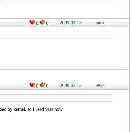
2009-03-13
quote
0
0
2009-03-13
quote
0
0
load by kernel, so I used vesa now.