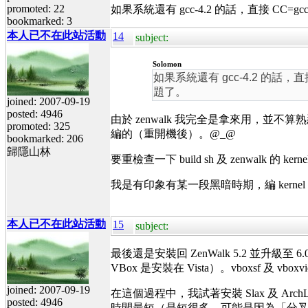
promoted: 22
如果系統還有 gcc-4.2 的話，直接 CC=g
bookmarked: 3
本人已不在此站活動
14
subject:
Solomon
如果系統還有 gcc-4.2 的話，直
題了。
joined: 2007-09-19
posted: 4946
由於 zenwalk 我完全是拿來用，並不算熟悉，
promoted: 325
編的（重開機後）。@_@
bookmarked: 206
歸隱山林
要重檢查一下 build sh 及 zenwalk 的
我是有印象有某一段黑暗時期，編 kernel
本人已不在此站活動
15
subject:
最後還是安裝回 ZenWalk 5.2 並升級至 6.0
VBox 是安裝在 Vista）。vboxsf 及 v
joined: 2007-09-19
在這個過程中，我試著安裝 Slax 及 A
posted: 4946
時間最短（是短很多，可能是因為「分叉流