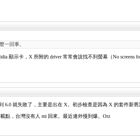
怎麼一回事。
示卡，X 所附的 driver 常常會說找不到螢幕（No screens fo
，但由 5.4 到 6.0 就失敗了，主要是出在 X。初步檢查是因為 X 的
點，台灣沒有人 mi 回來。最近連外慢到爆。Orz