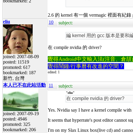
bookmarked: 2
2.6 的 kernel 有一個 vermagic 裡面有紀錄 gc
eliu
10
subject:
編 kernel 用的 gcc 版本是要和
在 compile nvidia 的 driver?
joined: 2007-08-09
覺得Android中文輸入法(注音、倉頡)不易
posted: 11519
覺得鬧鐘/行事曆有改進的空間？
promoted: 617
bookmarked: 187
edited: 1
新竹, 台灣
本人已不在此站活動
11
subject:
"eliu"
在 compile nvidia 的 driver?
Yes. Nvidia say I have a kernel compile with 
joined: 2007-09-19
posted: 4946
It seems that hyperrate's post editor cannot 
promoted: 325
bookmarked: 206
I'm on my Slax Linux box(live cd) and canno