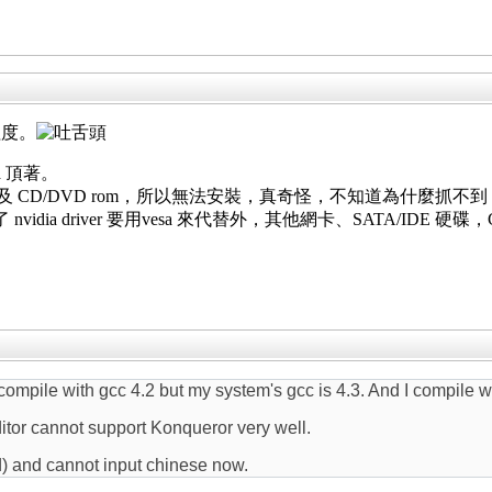
程度。
sa 頂著。
ATA HD 及 CD/DVD rom，所以無法安裝，真奇怪，不知道為什麼
除了 nvidia driver 要用vesa 來代替外，其他網卡、SATA/I
compile with gcc 4.2 but my system's gcc is 4.3. And I compile w
ditor cannot support Konqueror very well.
d) and cannot input chinese now.