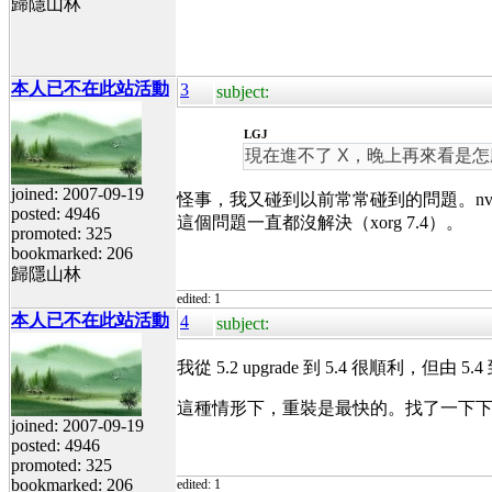
歸隱山林
本人已不在此站活動
3
subject:
LGJ
現在進不了 X，晚上再來看是
joined: 2007-09-19
怪事，我又碰到以前常常碰到的問題。nvidia 顯
posted: 4946
這個問題一直都沒解決（xorg 7.4）。
promoted: 325
bookmarked: 206
歸隱山林
edited: 1
本人已不在此站活動
4
subject:
我從 5.2 upgrade 到 5.4 很順利
這種情形下，重裝是最快的。找了一下下載
joined: 2007-09-19
posted: 4946
promoted: 325
bookmarked: 206
edited: 1