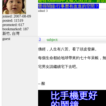
覺得Android中文輸入法(注音、倉頡)不易
覺得鬧鐘/行事曆有改進的空間？
edited: 3
joined: 2007-08-09
posted: 11519
promoted: 617
bookmarked: 187
新竹, 台灣
guest
3
subject:
佛經，人生有八苦。看了頭皮發麻。
每個生命都給地球帶來約七十年呆帳，
宅男女請繼續宅下去吧。
-- 酸