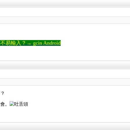
輸入？→ gcin Android
呀？
誤會。