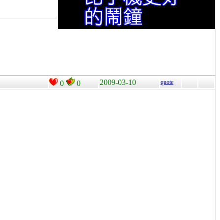
2009-03-10
quote
0
0
。