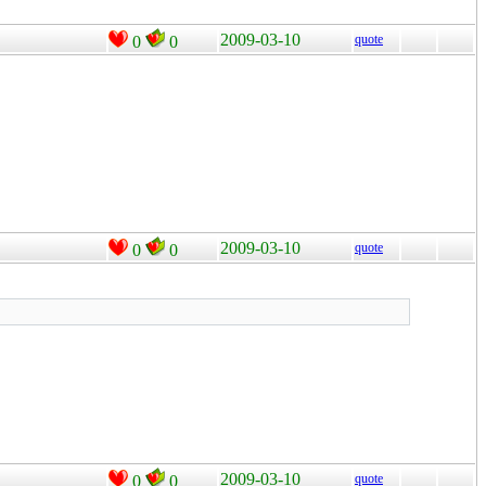
2009-03-10
quote
0
0
2009-03-10
quote
0
0
2009-03-10
quote
0
0