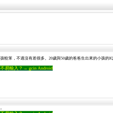
孩較笨，不過沒有差很多。20歲與50歲的爸爸生出來的小孩的I
輸入？→ gcin Android
以。