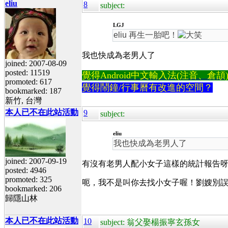
eliu
8
subject:
LGJ
eliu 再生一胎吧！
我也快成為老男人了
joined: 2007-08-09
posted: 11519
覺得Android中文輸入法(注音、倉頡)不易
promoted: 617
覺得鬧鐘/行事曆有改進的空間？
bookmarked: 187
新竹, 台灣
本人已不在此站活動
9
subject:
eliu
我也快成為老男人了
joined: 2007-09-19
有沒有老男人配小女子這樣的統計報告
posted: 4946
promoted: 325
呃，我不是叫你去找小女子喔！劉嫂別
bookmarked: 206
歸隱山林
本人已不在此站活動
10
subject: 翁父娶楊振寧玄孫女