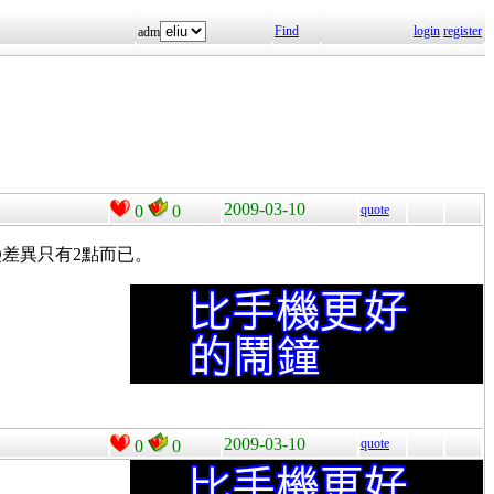
Find
login
register
adm
2009-03-10
0
0
quote
Q差異只有2點而已。
2009-03-10
quote
0
0