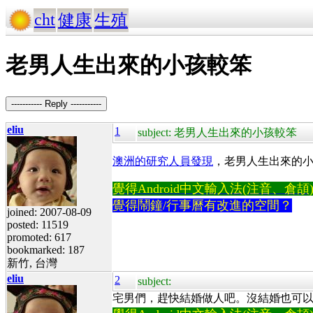
cht
健康
生殖
老男人生出來的小孩較笨
----------- Reply -----------
eliu
1
subject: 老男人生出來的小孩較笨
澳洲的研究人員發現
，老男人生出來的小
覺得Android中文輸入法(注音、倉頡)不易
覺得鬧鐘/行事曆有改進的空間？
joined: 2007-08-09
posted: 11519
promoted: 617
bookmarked: 187
新竹, 台灣
eliu
2
subject:
宅男們，趕快結婚做人吧。沒結婚也可