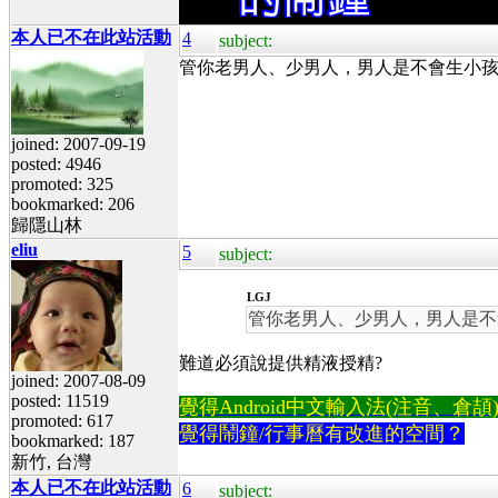
本人已不在此站活動
4
subject:
管你老男人、少男人，男人是不會生小
joined: 2007-09-19
posted: 4946
promoted: 325
bookmarked: 206
歸隱山林
eliu
5
subject:
LGJ
管你老男人、少男人，男人是不
難道必須說提供精液授精?
joined: 2007-08-09
posted: 11519
覺得Android中文輸入法(注音、倉頡)不易
promoted: 617
覺得鬧鐘/行事曆有改進的空間？
bookmarked: 187
新竹, 台灣
本人已不在此站活動
6
subject: