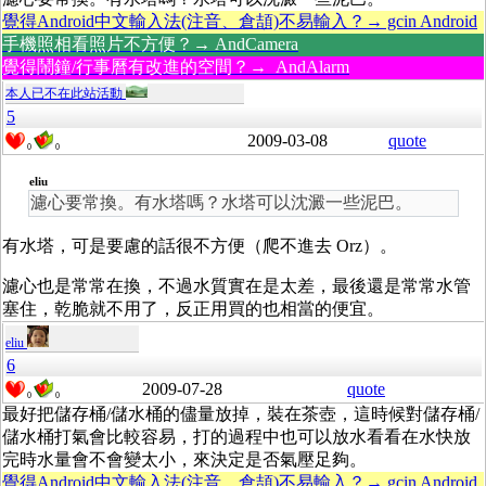
覺得Android中文輸入法(注音、倉頡)不易輸入？→ gcin Android
手機照相看照片不方便？→ AndCamera
覺得鬧鐘/行事曆有改進的空間？→ AndAlarm
本人已不在此站活動
5
2009-03-08
quote
0
0
eliu
濾心要常換。有水塔嗎？水塔可以沈澱一些泥巴。
有水塔，可是要慮的話很不方便（爬不進去 Orz）。
濾心也是常常在換，不過水質實在是太差，最後還是常常水管
塞住，乾脆就不用了，反正用買的也相當的便宜。
eliu
6
2009-07-28
quote
0
0
最好把儲存桶/儲水桶的儘量放掉，裝在茶壺，這時候對儲存桶/
儲水桶打氣會比較容易，打的過程中也可以放水看看在水快放
完時水量會不會變太小，來決定是否氣壓足夠。
覺得Android中文輸入法(注音、倉頡)不易輸入？→ gcin Android