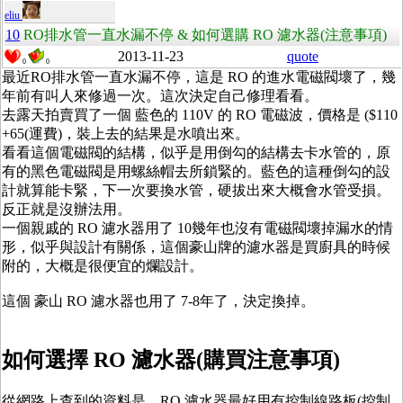
eliu
10
RO排水管一直水漏不停 & 如何選購 RO 濾水器(注意事項)
2013-11-23
quote
0
0
最近RO排水管一直水漏不停，這是 RO 的進水電磁閥壞了，幾
年前有叫人來修過一次。這次決定自己修理看看。
去露天拍賣買了一個 藍色的 110V 的 RO 電磁波，價格是 ($110
+65(運費)，裝上去的結果是水噴出來。
看看這個電磁閥的結構，似乎是用倒勾的結構去卡水管的，原
有的黑色電磁閥是用螺絲帽去所鎖緊的。藍色的這種倒勾的設
計就算能卡緊，下一次要換水管，硬拔出來大概會水管受損。
反正就是沒辦法用。
一個親戚的 RO 濾水器用了 10幾年也沒有電磁閥壞掉漏水的情
形，似乎與設計有關係，這個豪山牌的濾水器是買廚具的時候
附的，大概是很便宜的爛設計。
這個 豪山 RO 濾水器也用了 7-8年了，決定換掉。
如何選擇 RO 濾水器(購買注意事項)
從網路上查到的資料是，RO 濾水器最好用有控制線路板(控制