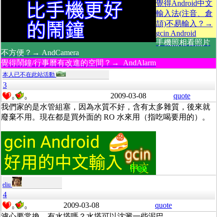
覺得Android中文
輸入法(注音、倉
頡)不易輸入？→
gcin Android
手機照相看照片
不方便？→ AndCamera
覺得鬧鐘/行事曆有改進的空間？→ AndAlarm
本人已不在此站活動
3
2009-03-08
quote
0
0
我們家的是水管組塞，因為水質不好，含有太多雜質，後來就
廢棄不用。現在都是買外面的 RO 水來用（指吃喝要用的）。
eliu
4
2009-03-08
quote
0
0
濾心要常換。有水塔嗎？水塔可以沈澱一些泥巴。