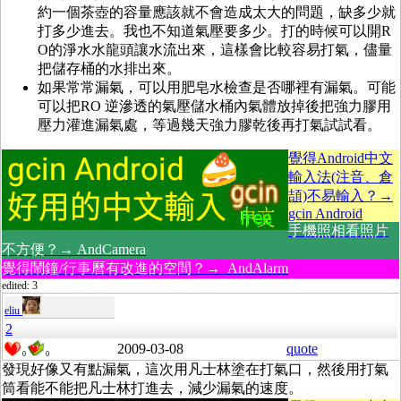
約一個茶壺的容量應該就不會造成太大的問題，缺多少就
打多少進去。我也不知道氣壓要多少。打的時候可以開R
O的淨水水龍頭讓水流出來，這樣會比較容易打氣，儘量
把儲存桶的水排出來。
如果常常漏氣，可以用肥皂水檢查是否哪裡有漏氣。可能
可以把RO 逆滲透的氣壓儲水桶內氣體放掉後把強力膠用
壓力灌進漏氣處，等過幾天強力膠乾後再打氣試試看。
覺得Android中文
輸入法(注音、倉
頡)不易輸入？→
gcin Android
手機照相看照片
不方便？→ AndCamera
覺得鬧鐘/行事曆有改進的空間？→ AndAlarm
edited: 3
eliu
2
2009-03-08
quote
0
0
發現好像又有點漏氣，這次用凡士林塗在打氣口，然後用打氣
筒看能不能把凡士林打進去，減少漏氣的速度。