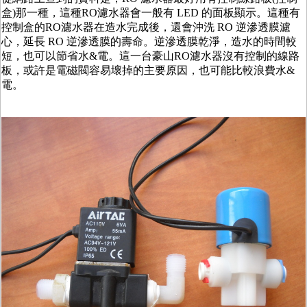
盒)那一種，這種RO濾水器會一般有 LED 的面板顯示。這種有
控制盒的RO濾水器在造水完成後，還會沖洗 RO 逆滲透膜濾
心，延長 RO 逆滲透膜的壽命。逆滲透膜乾淨，造水的時間較
短，也可以節省水&電。這一台豪山RO濾水器沒有控制的線路
板，或許是電磁閥容易壞掉的主要原因，也可能比較浪費水&
電。