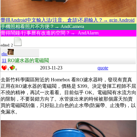
覺得Android中文輸入法(注音、倉頡)不易輸入？→ gcin Android
手機照相看照片不方便？→ AndCamera
覺得鬧鐘/行事曆有改進的空間？→ AndAlarm
edited: 2
eliu
11
RO濾水器的電磁閥
2013-11-23
quote
0
0
去新竹科學園區附近的 Homebox 看RO濾水器時，發現有賣真
正用在RO濾水器的電磁閥，價格是 $399。決定發揮工程師不屈
不撓的精神，再試一次看看。目前似乎 OK。電磁閥有水流方向
的限制，不要裝錯方向了。水管拔出來的時候被那個露天拍賣
買的電磁閥刮傷，只好貼上白色的止水帶(防漏帶、止洩帶)，以
免漏水。