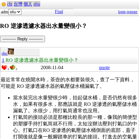
cht
台灣
個人
eliu
Find
adm
login
register
RO 逆滲透濾水器出水量變很小？
----------- Reply -----------
eliu
1
RO 逆滲透濾水器出水量變很小？
2008-11-04
quote
0
0
最近常常在燒開水時，茶壺的水都要裝很久，查了一下資料，
可能是 RO 逆滲透濾水器的氣壓儲水桶漏氣了。
當水裝完出水量變很少時，抬起儲水桶，是否仍然有很多
水，如果有很多水，那應該就是 RO 逆滲透的氣壓儲水桶
漏氣了。水很少，用打氣筒通常也沒用。
打氣筒的接頭必須是那種比較長的那一種，像我的簡便型
的塑膠手持打氣筒就不行用，太短沒辦法壓到打氣口的中
心。打氣口在RO 逆滲透的氣壓儲水桶側面的底部，蓋子
打開後就是像一般腳踏車的打氣的接頭。打進去的空氣量