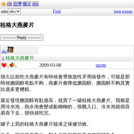
cht
台灣
個人
eliu
Find
adm
login
register
桂格大燕麥片
----------- Reply -----------
eliu
1
桂格大燕麥片
2009-03-08
quote
0
0
很久以前吃大燕麥片有時候會導致急性牙周病發作，可能是那
時候膽固醇有點不夠，燕麥片會降低膽固醇。膽固醇不夠其實
比過多更糟糕。
最近發現膽固醇有點過高，就買了一罐桂格大燕麥片。我都是
用冷水泡，熱水泡會變成黏糊糊的，很難入口。冷水泡就很容
易吞下去，很快就吃完。
罐子上寫的桂格大燕麥片核准之保健功效。