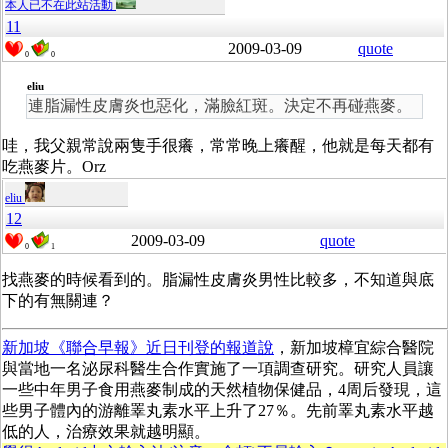
本人已不在此站活動
11
2009-03-09
quote
0
0
eliu
連脂漏性皮膚炎也惡化，滿臉紅斑。決定不再碰燕麥。
哇，我父親常說兩隻手很癢，常常晚上癢醒，他就是每天都有
吃燕麥片。Orz
eliu
12
2009-03-09
quote
0
1
找燕麥的時候看到的。脂漏性皮膚炎男性比較多，不知道與底
下的有無關連？
新加坡《聯合早報》近日刊登的報道說
，新加坡樟宜綜合醫院
與當地一名泌尿科醫生合作實施了一項調查研究。研究人員讓
一些中年男子食用燕麥制成的天然植物保健品，4周后發現，這
些男子體內的游離睪丸素水平上升了27％。先前睪丸素水平越
低的人，治療效果就越明顯。