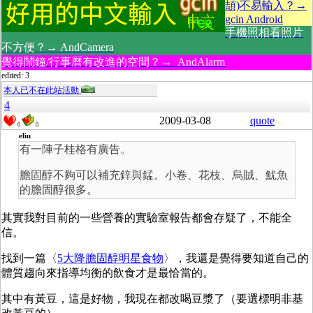
頡)不易輸入？→
gcin Android
手機照相看照片
不方便？→ AndCamera
覺得鬧鐘/行事曆有改進的空間？→ AndAlarm
edited: 3
本人已不在此站活動
4
2009-03-08
quote
0
0
eliu
有一陣子桂格有廣告。
膽固醇不夠可以補充鋅與錳。小卷、花枝、烏賊、魷魚
的膽固醇很多。
其實我對目前的一些營養的實驗室報告都會存疑了，不能全
信。
找到一篇〈
5大降膽固醇明星食物
〉，我還是覺得要知道自己的
體質趨向來指導均衡的飲食才是最恰當的。
其中有黃豆，這是好物，我現在都改喝豆漿了（要選標明非基