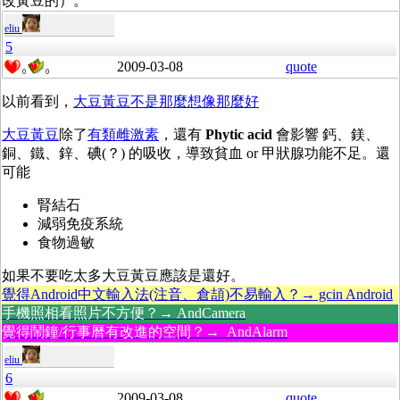
改黃豆的）。
eliu
5
2009-03-08
quote
0
0
以前看到，
大豆黃豆不是那麼想像那麼好
大豆黃豆
除了
有類雌激素
，還有
Phytic acid
會影響 鈣、鎂、
銅、鐵、鋅、碘(？) 的吸收，導致貧血 or 甲狀腺功能不足。還
可能
腎結石
減弱免疫系統
食物過敏
如果不要吃太多大豆黃豆應該是還好。
覺得Android中文輸入法(注音、倉頡)不易輸入？→ gcin Android
手機照相看照片不方便？→ AndCamera
覺得鬧鐘/行事曆有改進的空間？→ AndAlarm
eliu
6
2009-03-08
quote