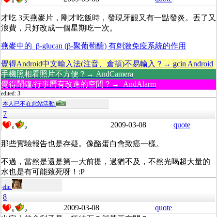
0
0
才吃 3天燕麥片，剛才吃飯時，發現牙齦又有一點發炎。丟了又
浪費，只好改成一個星期吃一次。
燕麥中的 β-glucan (β-聚葡萄醣) 有刺激免疫系統的作用
覺得Android中文輸入法(注音、倉頡)不易輸入？→ gcin Android
手機照相看照片不方便？→ AndCamera
覺得鬧鐘/行事曆有改進的空間？→ AndAlarm
edited: 3
本人已不在此站活動
7
2009-03-08
quote
0
0
那些實驗報告也是存疑。像酪蛋白會致癌一樣。
不過，當然是還是第一大前提，過猶不及，不然光喝超大量的
水也是有可能致死呀！:P
eliu
8
2009-03-08
quote
0
0