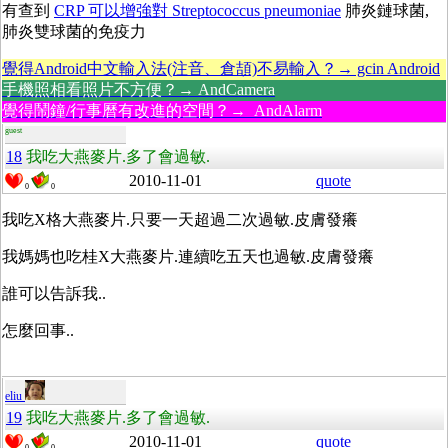
有查到
CRP 可以增強對 Streptococcus pneumoniae
肺炎鏈球菌,
肺炎雙球菌的免疫力
覺得Android中文輸入法(注音、倉頡)不易輸入？→ gcin Android
手機照相看照片不方便？→ AndCamera
覺得鬧鐘/行事曆有改進的空間？→ AndAlarm
guest
18
我吃大燕麥片.多了會過敏.
2010-11-01
quote
0
0
我吃X格大燕麥片.只要一天超過二次過敏.皮膚發癢
我媽媽也吃桂X大燕麥片.連續吃五天也過敏.皮膚發癢
誰可以告訴我..
怎麼回事..
eliu
19
我吃大燕麥片.多了會過敏.
2010-11-01
quote
0
0