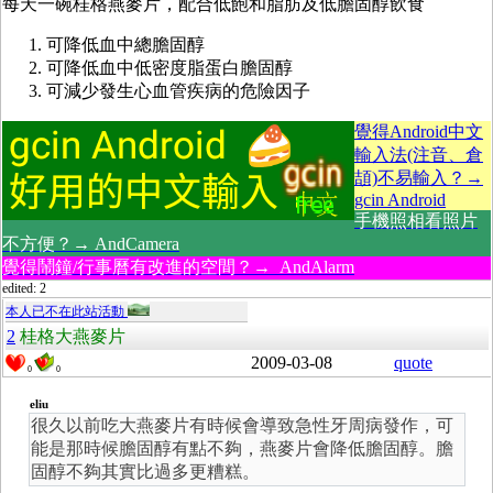
每天一碗桂格燕麥片，配合低飽和脂肪及低膽固醇飲食
可降低血中總膽固醇
可降低血中低密度脂蛋白膽固醇
可減少發生心血管疾病的危險因子
覺得Android中文
輸入法(注音、倉
頡)不易輸入？→
gcin Android
手機照相看照片
不方便？→ AndCamera
覺得鬧鐘/行事曆有改進的空間？→ AndAlarm
edited: 2
本人已不在此站活動
2
桂格大燕麥片
2009-03-08
quote
0
0
eliu
很久以前吃大燕麥片有時候會導致急性牙周病發作，可
能是那時候膽固醇有點不夠，燕麥片會降低膽固醇。膽
固醇不夠其實比過多更糟糕。