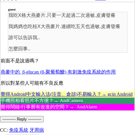
guest
我吃X格大燕麥片.只要一天超過二次過敏.皮膚發癢
我媽媽也吃桂X大燕麥片.連續吃五天也過敏.皮膚發癢
誰可以告訴我..
怎麼回事..
前面不是說過嗎？
燕麥中的 β-glucan (β-聚葡萄醣) 有刺激免疫系統的作用
所以對某些人可能有不良反應
覺得Android中文輸入法(注音、倉頡)不易輸入？→ gcin Android
手機照相看照片不方便？→ AndCamera
覺得鬧鐘/行事曆有改進的空間？→ AndAlarm
----------- Reply -----------
CC:
免疫系統
牙周病