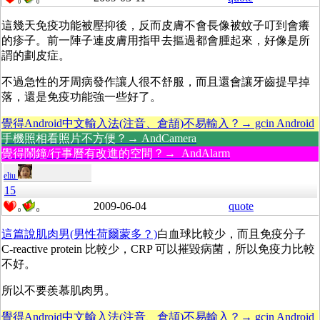
0
0
這幾天免疫功能被壓抑後，反而皮膚不會長像被蚊子叮到會癢
的疹子。前一陣子連皮膚用指甲去摳過都會腫起來，好像是所
謂的劃皮症。
不過急性的牙周病發作讓人很不舒服，而且還會讓牙齒提早掉
落，還是免疫功能強一些好了。
覺得Android中文輸入法(注音、倉頡)不易輸入？→ gcin Android
手機照相看照片不方便？→ AndCamera
覺得鬧鐘/行事曆有改進的空間？→ AndAlarm
eliu
15
2009-06-04
quote
0
0
這篇說肌肉男(男性荷爾蒙多？)
白血球比較少，而且免疫分子
C-reactive protein 比較少，CRP 可以摧毀病菌，所以免疫力比較
不好。
所以不要羨慕肌肉男。
覺得Android中文輸入法(注音、倉頡)不易輸入？→ gcin Android