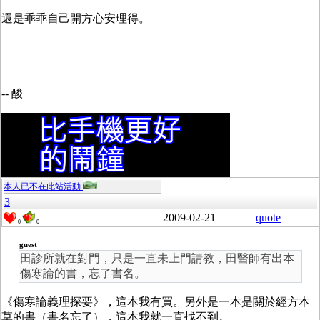
還是乖乖自己開方心安理得。
-- 酸
本人已不在此站活動
3
2009-02-21
quote
0
0
guest
田診所就在對門，只是一直未上門請教，田醫師有出本
傷寒論的書，忘了書名。
《傷寒論義理探要》，這本我有買。另外是一本是關於經方本
草的書（書名忘了），這本我就一直找不到。