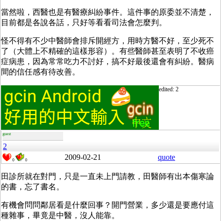
當然啦，西醫也是有醫療糾紛事件。這件事的原委並不清楚，
目前都是各說各話，只好等看看司法會怎麼判。
怪不得有不少中醫師會排斥開經方，用時方醫不好，至少死不
了（大體上不精確的這樣形容）。有些醫師甚至表明了不收癌
症病患，因為常常吃力不討好，搞不好最後還會有糾紛。醫病
間的信任感有待改善。
edited: 2
guest
2
2009-02-21
quote
0
0
田診所就在對門，只是一直未上門請教，田醫師有出本傷寒論
的書，忘了書名。
有機會問問鄰居看是什麼回事？開門營業，多少還是要應付這
種雜事，畢竟是中醫，沒人能靠。