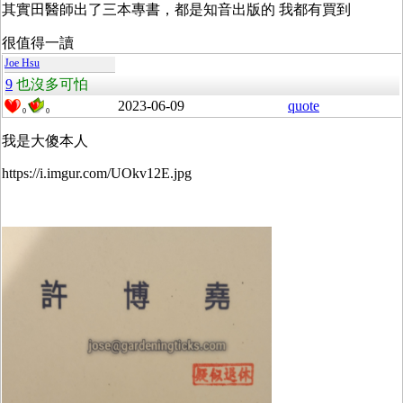
其實田醫師出了三本專書，都是知音出版的 我都有買到
很值得一讀
Joe Hsu
9
也沒多可怕
2023-06-09
quote
0
0
我是大傻本人
https://i.imgur.com/UOkv12E.jpg