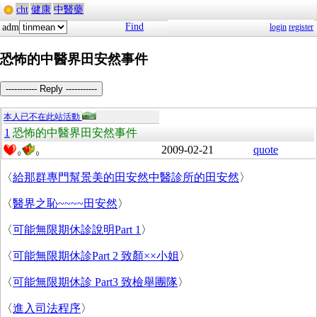
cht
健康
中醫藥
Find
adm
login
register
恐怖的中醫界田安然事件
----------- Reply -----------
本人已不在此站活動
1
恐怖的中醫界田安然事件
2009-02-21
quote
0
0
〈
給那群專門幫景美的田安然中醫診所的田安然
〉
〈
醫界之恥~~~~田安然
〉
〈
可能無限期休診說明Part 1
〉
〈
可能無限期休診Part 2 致顏××小姐
〉
〈
可能無限期休診 Part3 致檢舉團隊
〉
〈
進入司法程序
〉