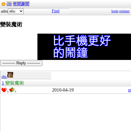
cht
奇聞趣聞
Find
adm
login
register
變裝魔術
----------- Reply -----------
eliu
1
變裝魔術
2010-04-19
q
0
0