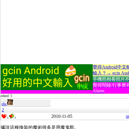
覺得Android中
輸入？→ gcin Andr
手機照相看照片不方便
覺得鬧鐘/行事曆有
Alarm
edited: 5
eliu
2
2010-11-05
q
0
0
據說這種換裝的魔術很多是用魔鬼氈。