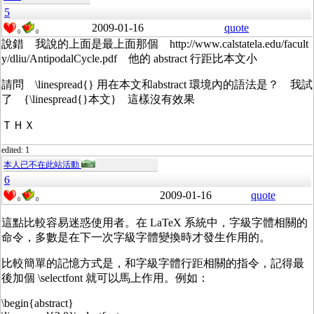
5
2009-01-16
quote
0
0
說錯 我說的上面是最上面那個 http://www.calstatela.edu/facult
y/dliu/AntipodalCycle.pdf 他的 abstract 行距比本文小
請問 \linespread{} 用在本文和abstract 環境內的語法是？ 我試
了 {\linespread{}本文} 這樣沒有效果
ＴＨＸ
edited: 1
本人已不在此站活動
6
2009-01-16
quote
0
0
這點比較容易迷惑使用者。在 LaTeX 系統中，字級字體相關的
命令，多數是在下一次字級字體變換時才發生作用的。
比較簡單的記憶方式是，和字級字體行距相關的指令，記得最
後加個 \selectfont 就可以馬上作用。例如：
\begin{abstract}