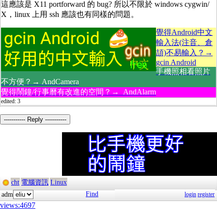
這應該是 X11 portforward 的 bug? 所以不限於 windows cygwin/
X，linux 上用 ssh 應該也有同樣的問題。
覺得Android中文
輸入法(注音、倉
頡)不易輸入？→
gcin Android
手機照相看照片
不方便？→ AndCamera
覺得鬧鐘/行事曆有改進的空間？→ AndAlarm
edited: 3
----------- Reply -----------
cht
電腦資訊
Linux
Find
adm
login
register
views:4697