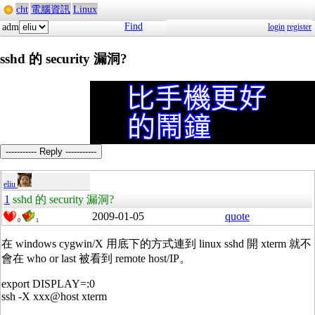
cht
電腦資訊
Linux
Find
adm
login
register
sshd 的 security 漏洞?
----------- Reply -----------
eliu
1
sshd 的 security 漏洞?
2009-01-05
quote
0
1
在 windows cygwin/X 用底下的方式連到 linux sshd 開 xterm 就不
會在 who or last 被看到 remote host/IP。
export DISPLAY=:0
ssh -X xxx@host xterm