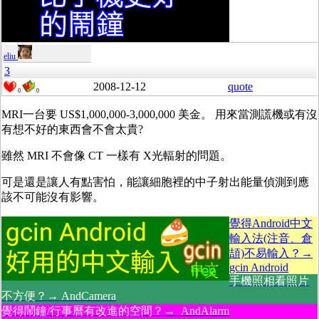
eliu
3
2008-12-12
quote
0
0
MRI一台要 US$1,000,000-3,000,000 美金。 用來當測謊機或有沒
有想不好的東西會不會太貴?
雖然 MRI 不會像 CT 一樣有 X光輻射的問題。
可是還是讓人有點害怕，能讓細胞裡的中子射出能量偵測到應
該不可能沒有影響。
覺得Android中文
輸入法(注音、倉
頡)不易輸入？→
gcin Android
手機照相看照片
不方便？→ AndCamera
覺得鬧鐘/行事曆有改進的空間？→ AndAlarm