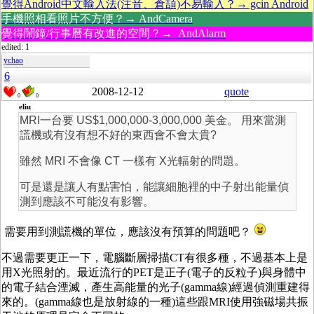
覺得Android中文輸入法(注音、倉頡)不易輸入？→ gcin Android
手機照相看照片不方便？→ AndCamera
覺得鬧鐘/行事曆有改進的空間？→ AndAlarm
edited: 1
ychao
6
2008-12-12
quote
0
0
eliu
MRI一台要 US$1,000,000-3,000,000 美金。 用來當測
謊機或有沒有想不好的東西會不會太貴?
雖然 MRI 不會像 CT 一樣有 X光輻射的問題。
可是還是讓人有點害怕，能讓細胞裡的中子射出能量偵
測到應該不可能沒有影響。
需要用到測謊機的單位，應該沒有預算的問題吧？
不過需要更正一下，電腦斷層掃描CT有很多種，不過基本上是
用X光照射的。最近流行的PET是正子(電子的反粒子)與身體中
的電子結合湮滅，產生高能量的光子(gamma線)經過偵測重建得
來的。(gamma線也是放射線的一種)這些跟MRI使用強磁場共振