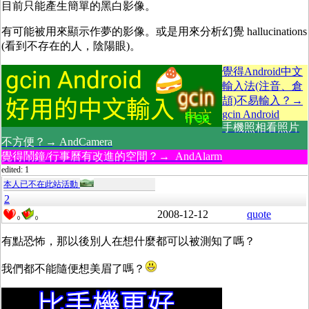
目前只能產生簡單的黑白影像。
有可能被用來顯示作夢的影像。或是用來分析幻覺 hallucinations
(看到不存在的人，陰陽眼)。
覺得Android中文
輸入法(注音、倉
頡)不易輸入？→
gcin Android
手機照相看照片
不方便？→ AndCamera
覺得鬧鐘/行事曆有改進的空間？→ AndAlarm
edited: 1
本人已不在此站活動
2
2008-12-12
quote
0
0
有點恐怖，那以後別人在想什麼都可以被測知了嗎？
我們都不能隨便想美眉了嗎？