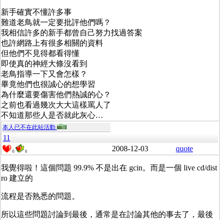
新手確實不懂許多事
難道老鳥就一定要批評他們嗎？
我相信許多的新手都曾自己努力找過答案
也許網路上有很多相關的資料
但他們不見得都看得懂
即使真的神經大條沒看到
老鳥指導一下又會怎樣？
畢竟他們也很誠心的想學習
為什麼還要傷害他們熱誠的心？
之前也看過幾次大大這樣罵人了
不知道那些人是否就此灰心…
本人已不在此站活動
11
2008-12-03
quote
0
0
我覺得啦！這個問題 99.9% 不是出在 gcin。而是一個 live cd/dist
ro 建立的
流程是否熟悉的問題。
所以這些問題討論到最後，通常是在討論其他的事去了，最後