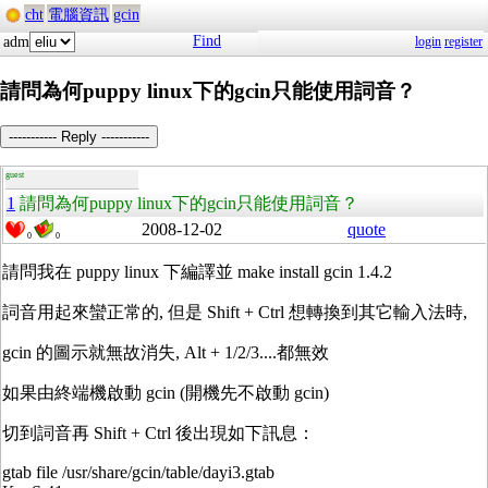
cht
電腦資訊
gcin
Find
adm
login
register
請問為何puppy linux下的gcin只能使用詞音？
----------- Reply -----------
guest
1
請問為何puppy linux下的gcin只能使用詞音？
2008-12-02
quote
0
0
請問我在 puppy linux 下編譯並 make install gcin 1.4.2
詞音用起來蠻正常的, 但是 Shift + Ctrl 想轉換到其它輸入法時,
gcin 的圖示就無故消失, Alt + 1/2/3....都無效
如果由終端機啟動 gcin (開機先不啟動 gcin)
切到詞音再 Shift + Ctrl 後出現如下訊息：
gtab file /usr/share/gcin/table/dayi3.gtab