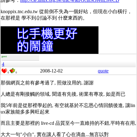
請參考：
http://cle.linux.org.tw/trac/wiki/GcinScreenLiveCD
knoppix.tnc.edu.tw 從前倒不失為一個好站，但現在小白橫行，
在那裡是 學不到/討論不到 什麼東西的。
guest
4
2008-12-02
quote
0
0
那個網頁之前有參考過了, 照做沒用的, 謝謝
人總是有剛接觸的領域, 聞道有先後, 術業有專攻, 如是而已
我5年前是從那裡學起的, 有空就基於不忘恩心情回饋後進, 讓lin
ux家族能多多興旺起來
而且主要是那裡的 live-cd 品質至今一直維持的不錯,平時有在用,
大大一句"小白", 實在讓人看了心在滴血...無言以對