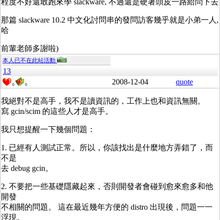
程度不好還敢跑來學 slackware, 不過還是硬著頭皮一路給問下去
那篇 slackware 10.2 中文化討問串的發問訪客幾乎就是小弟一人,
哈
前輩老師多謝啦)
本人已不在此站活動
13
2008-12-04
quote
0
0
我絕對不是高手，我不是讀資訊的，工作上也和資訊無關。
寫 gcin/scim 的這些人才是高手。
我只想提醒一下幾個問題：
1. 已經有人測試正常。所以，你該找出是什麼地方弄錯了，而
不是
去 debug gcin。
2. 不要把一些基礎隱藏起來，否則開發者會碰到愈來愈多和他
開發
不相關的問題。 這在最近幾年方便的 distro 出現後，問題一一
浮現。