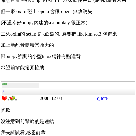
雖然目前另外compile oxim 1.1.6 來給使用倉頡的初學者來用
但一來 oxim 碰上 opera 會讓 opera 無故消失
(不過幸好puppy內建的seamonkey 很正常)
二來oxim的 setup 是 qt3寫的, 還要把 libqt-im.so.3 包進來
加上新酷音體積蠻龐大的
跟puppy強調的小型linux精神有點違背
希望前輩能撥冗協助
guest
7
2008-12-03
quote
0
0
抱歉
沒注意到前輩給的是連結
我去試試看,感恩前輩