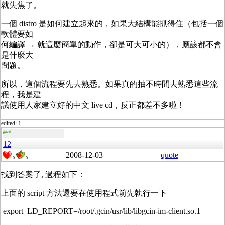
就失焦了。
一個 distro 是如何建立起來的，如果大結構能抓得住（包括一個
軟體要如
何編譯 → 就這麼簡單的動作，卻是可大可小的），應該都不會
是什麼大
問題。
所以，這個流程要先去熟悉。如果真的抽不時間去熟悉這些流
程，我是建
議使用人家建立好的中文 live cd，反正都差不多啦！
edited: 1
guest
12
2008-12-03
quote
0
0
找到答案了, 過程如下：
上面的 script 方法還要在使用程式前先執行一下
export LD_REPORT=/root/.gcin/usr/lib/libgcin-im-client.so.1