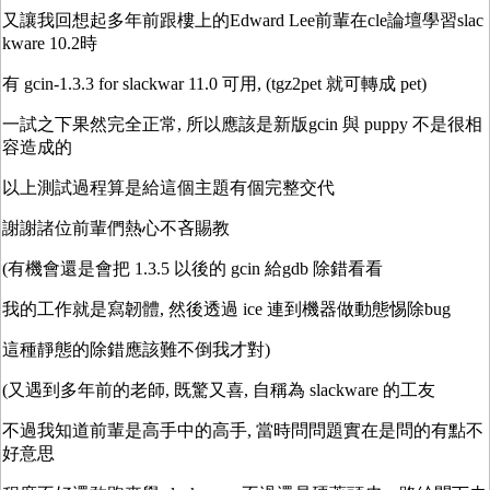
又讓我回想起多年前跟樓上的Edward Lee前輩在cle論壇學習slac
kware 10.2時
有 gcin-1.3.3 for slackwar 11.0 可用, (tgz2pet 就可轉成 pet)
一試之下果然完全正常, 所以應該是新版gcin 與 puppy 不是很相
容造成的
以上測試過程算是給這個主題有個完整交代
謝謝諸位前輩們熱心不吝賜教
(有機會還是會把 1.3.5 以後的 gcin 給gdb 除錯看看
我的工作就是寫韌體, 然後透過 ice 連到機器做動態惕除bug
這種靜態的除錯應該難不倒我才對)
(又遇到多年前的老師, 既驚又喜, 自稱為 slackware 的工友
不過我知道前輩是高手中的高手, 當時問問題實在是問的有點不
好意思