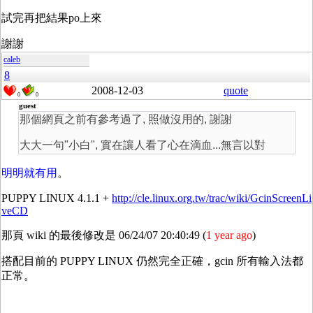
試完再把結果po上來
謝謝
caleb
8
2008-12-03
quote
0
0
guest
那個網頁之前有參考過了, 照做沒用的, 謝謝
大大一句"小白", 實在讓人看了心在滴血...無言以對
明明就有用
。
PUPPY LINUX 4.1.1 +
http://cle.linux.org.tw/trac/wiki/GcinScreenLi
veCD
那頁 wiki 的最後修改是 06/24/07 20:40:49 (
1 year ago
)
搭配目前的 PUPPY LINUX 仍然完全正確，gcin 所有輸入法都
正常。