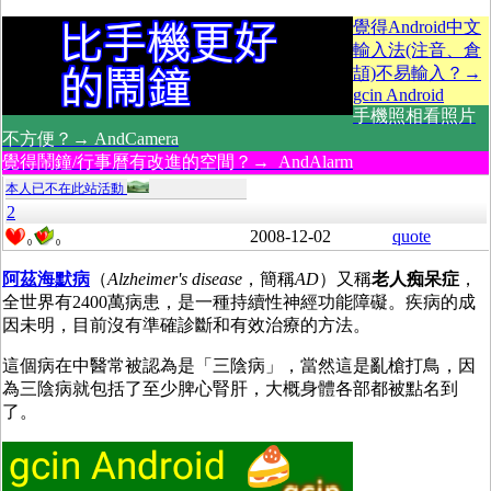
覺得Android中文
輸入法(注音、倉
頡)不易輸入？→
gcin Android
手機照相看照片
不方便？→ AndCamera
覺得鬧鐘/行事曆有改進的空間？→ AndAlarm
本人已不在此站活動
2
2008-12-02
quote
0
0
阿茲海默病
（
Alzheimer's disease
，簡稱
AD
）又稱
老人痴呆症
，
全世界有2400萬病患，是一種持續性神經功能障礙。疾病的成
因未明，目前沒有準確診斷和有效治療的方法。
這個病在中醫常被認為是「三陰病」，當然這是亂槍打鳥，因
為三陰病就包括了至少脾心腎肝，大概身體各部都被點名到
了。