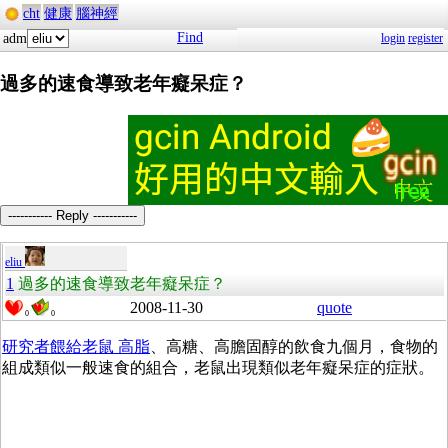
cht
健康
腦神經
Find
adm
login
register
過多的速食導致老年癡呆症？
----------- Reply -----------
eliu
1
過多的速食導致老年癡呆症？
2008-11-30
quote
0
0
研究者餵給老鼠 高脂
、高糖、高膽固醇的飲食九個月，食物的
組成類似一般速食的組合，老鼠出現類似老年癡呆症的症狀。