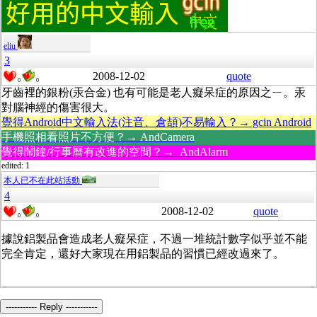
eliu
3
2008-12-02
quote
0
0
牙齒裡的銀粉(汞合金) 也有可能是老人癡呆症的原因之ㄧ。汞
對腦神經的傷害很大。
覺得Android中文輸入法(注音、倉頡)不易輸入？→ gcin Android
手機照相看照片不方便？→ AndCamera
覺得鬧鐘/行事曆有改進的空間？→ AndAlarm
edited: 1
本人已不在此站活動
4
2008-12-02
quote
0
0
據說鋁製品會造成老人癡呆症，不過一堆統計數字似乎並不能
完全肯定，還好大家現在用鋁製品的習慣已經改過來了。
----------- Reply -----------