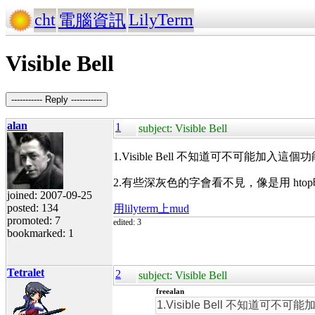
cht
LilyTerm
電腦資訊
Visible Bell
----------- Reply -----------
alan
1
subject: Visible Bell
1.Visible Bell 不知道可不可能加入這個
2.有些深灰色的字會看不見，像是用 hto
joined: 2007-09-25
posted: 134
用lilyterm上mud
promoted: 7
edited: 3
bookmarked: 1
Tetralet
2
subject: Visible Bell
freealan
1.Visible Bell 不知道可不