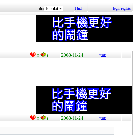
Find
login
register
adm
2008-11-24
quote
0
0
2008-11-24
quote
0
0