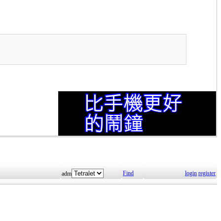
Find
login
register
adm