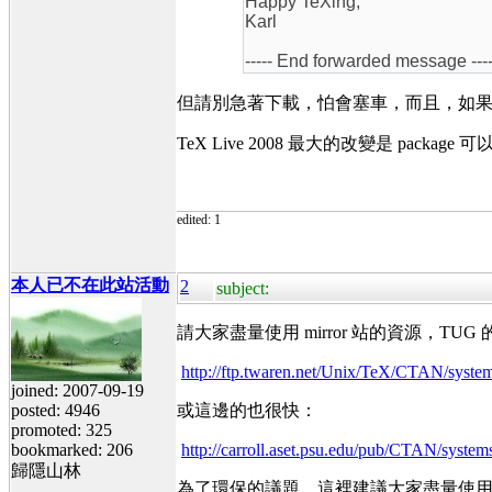
Happy TeXing,
Karl
----- End forwarded message ----
但請別急著下載，怕會塞車，而且，如果你 TeX 
TeX Live 2008 最大的改變是 pac
edited: 1
本人已不在此站活動
2
subject:
請大家盡量使用 mirror 站的資源，TUG 
http://ftp.twaren.net/Unix/TeX/CTAN/system
joined: 2007-09-19
posted: 4946
或這邊的也很快：
promoted: 325
bookmarked: 206
http://carroll.aset.psu.edu/pub/CTAN/systems
歸隱山林
為了環保的議題，這裡建議大家盡量使用網