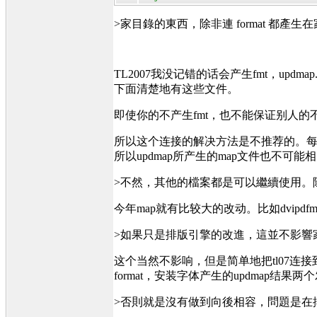
>家目錄的東西，除非連 format 都
TL2007我没记错的话会产生fmt，updmap.c
下面清楚地有这些文件。
即使你的不产生fmt，也不能保证别人的不产生
所以这个连接的解决方法是不推荐的。每年的f
所以updmap所产生的map文件也不可
>不然，其他的檔案都是可以繼續使用。除非某
今年map就有比较大的改动。比如dvipdf
>如果只是排版引擎的改進，這並不影響家目錄的字
这个当然不影响，但是简单地把tl07连接到tl08，
format，安装字体产生的updmap结
>否則就是沒有做到向後相容，問題是在