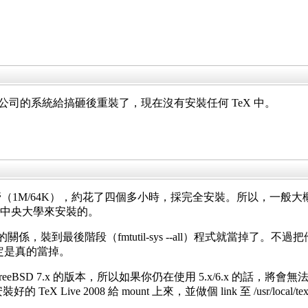
公司的系統給搞砸後重裝了，現在沒有安裝任何 TeX 中。
 安裝，小水管（1M/64K），約花了四個多小時，採完全安裝。所以
是從中央大學來安裝的。
的關係，裝到最後階段（fmtutil-sys --all）程式就當掉了。不過把
不一定是真的當掉。
eeBSD 7.x 的版本，所以如果你仍在使用 5.x/6.x 的話，將會
e 安裝好的 TeX Live 2008 給 mount 上來，並做個 link 至 /usr/lo