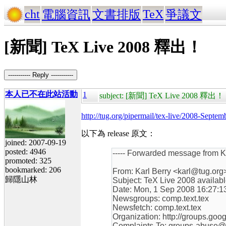
cht
TeX
電腦資訊
文書排版
爭議文
[新聞] TeX Live 2008 釋出！
----------- Reply -----------
本人已不在此站活動
1
subject: [新聞] TeX Live 2008 釋出！
http://tug.org/pipermail/tex-live/2008-Septe
以下為 release 原文：
joined: 2007-09-19
posted: 4946
----- Forwarded message from Ka
promoted: 325
bookmarked: 206
From: Karl Berry <karl@tug.org
歸隱山林
Subject: TeX Live 2008 availab
Date: Mon, 1 Sep 2008 16:27:1
Newsgroups: comp.text.tex
Newsfetch: comp.text.tex
Organization: http://groups.goo
Complaints-To: groups-abuse