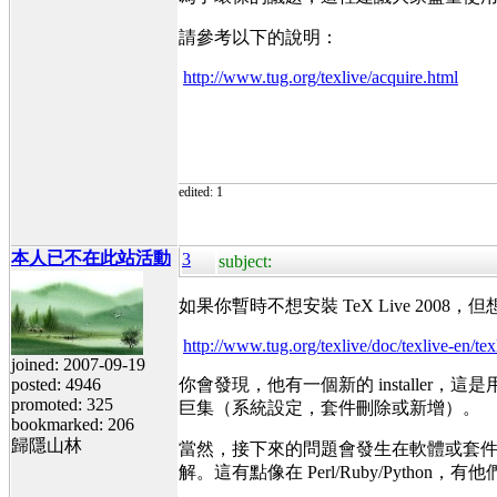
請參考以下的說明：
http://www.tug.org/texlive/acquire.html
edited: 1
本人已不在此站活動
3
subject:
如果你暫時不想安裝 TeX Live 20
http://www.tug.org/texlive/doc/texlive-en/tex
joined: 2007-09-19
posted: 4946
你會發現，他有一個新的 installer，這是
promoted: 325
巨集（系統設定，套件刪除或新增）。
bookmarked: 206
歸隱山林
當然，接下來的問題會發生在軟體或套件相依
解。這有點像在 Perl/Ruby/Pytho