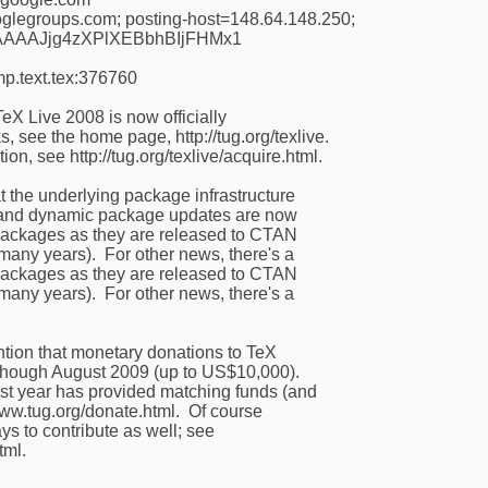
oglegroups.com; posting-host=148.64.148.250;
AAAJjg4zXPlXEBbhBIjFHMx1
mp.text.tex:376760
eX Live 2008 is now officially
nks, see the home page, http://tug.org/texlive.
n, see http://tug.org/texlive/acquire.html.
t the underlying package infrastructure
, and dynamic package updates are now
packages as they are released to CTAN
many years). For other news, there's a
packages as they are released to CTAN
many years). For other news, there's a
tion that monetary donations to TeX
though August 2009 (up to US$10,000).
t year has provided matching funds (and
/www.tug.org/donate.html. Of course
ys to contribute as well; see
tml.