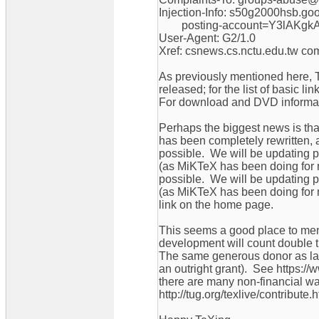
Injection-Info: s50g2000hsb.go
posting-account=Y3lAKgkA
User-Agent: G2/1.0
Xref: csnews.cs.nctu.edu.tw co
As previously mentioned here, T
released; for the list of basic li
For download and DVD informatio
Perhaps the biggest news is tha
has been completely rewritten
possible. We will be updating 
(as MiKTeX has been doing for 
possible. We will be updating 
(as MiKTeX has been doing for 
link on the home page.
This seems a good place to men
development will count double 
The same generous donor as las
an outright grant). See https:/
there are many non-financial wa
http://tug.org/texlive/contribute.h