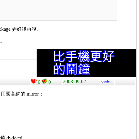
ckage 弄好後再說。
s。
2008-09-02
quote
0
0
用國高網的 mirror：
d/vcd。