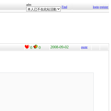
adm
Find
login
register
2008-09-02
0
0
quote