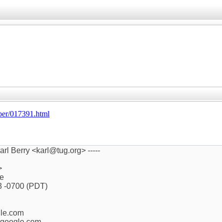
mber/017391.html
rl Berry <karl@tug.org> -----
>
le
3 -0700 (PDT)
gle.com
@google.com