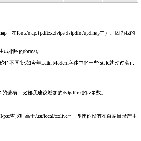
ts/map/{pdftex,dvips,dvipdfm/updmap中）。因为我的
成相应的format。
如今年Latin Modern字体中的一些 style就改过名)，
多的选项，比如我建议增加的dvipdfmx的-v参数。
se查找时高于/usr/local/texlive/*。即使你没有在自家目录产生