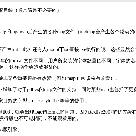
產生在家目錄（通常這是不必要的），
fg,和updmap后产生的各种map文件（updmap会产生各个驱动的map，在fon
fmt。此外还有人mount下iso直接live执行的呢，这些显然会生
ormat 文件不同，用户所安装的字体数量也不同，字体的名称也不同(比
能相同，这样操作会造成混乱的。
些重要規格有改變（例如 map files 規格有改變）。
mx增加了对于pdftex的map文件的支持，同时某些map也包括了更
型，class/style file 等等的使用，
就会出现load错format的问题，因为.texlive2007的优先级在kp
果两个发行版也不可能相同，不能混着用的。
排版引擎。