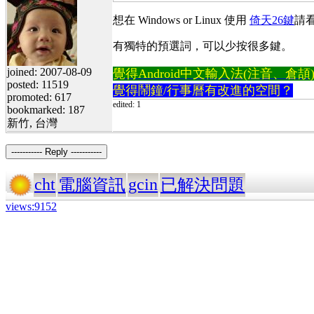
想在 Windows or Linux 使用
倚天26鍵
請看
有獨特的預選詞，可以少按很多鍵。
joined: 2007-08-09
覺得Android中文輸入法(注音、倉頡)不易
posted: 11519
覺得鬧鐘/行事曆有改進的空間？
promoted: 617
edited: 1
bookmarked: 187
新竹, 台灣
----------- Reply -----------
cht
gcin
電腦資訊
已解決問題
views:9152