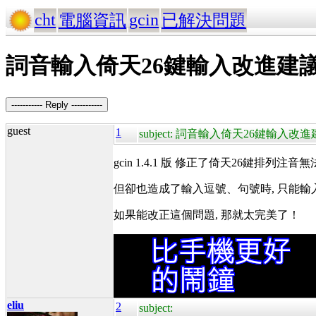
cht
gcin
電腦資訊
已解決問題
詞音輸入倚天26鍵輸入改進建
----------- Reply -----------
guest
1
subject: 詞音輸入倚天26鍵輸入改
gcin 1.4.1 版 修正了倚天26鍵排列
但卻也造成了輸入逗號、句號時, 只能輸
如果能改正這個問題, 那就太完美了！
eliu
2
subject: