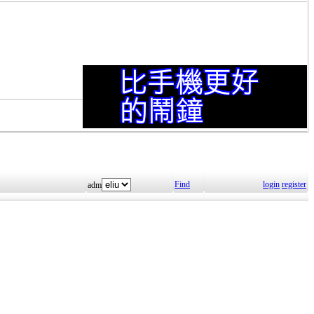
Find
login
register
adm