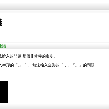
議
進建議
注音無法輸入的問題,是個非常棒的進步。
入半形的「,」「.」 無法輸入全形的「，」「。」的問題。