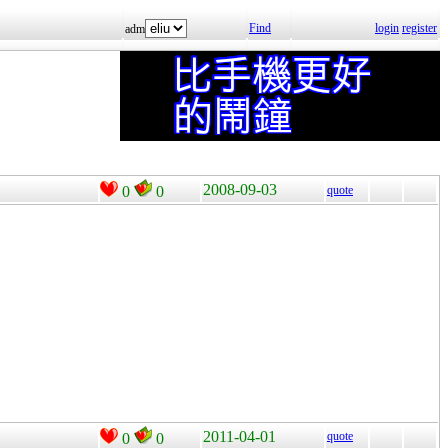
Find
login
register
adm
2008-09-03
0
0
quote
2011-04-01
quote
0
0