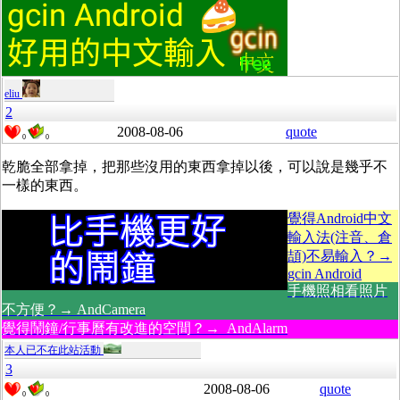
eliu
2
2008-08-06
quote
0
0
乾脆全部拿掉，把那些沒用的東西拿掉以後，可以說是幾乎不
一樣的東西。
覺得Android中文
輸入法(注音、倉
頡)不易輸入？→
gcin Android
手機照相看照片
不方便？→ AndCamera
覺得鬧鐘/行事曆有改進的空間？→ AndAlarm
本人已不在此站活動
3
2008-08-06
quote
0
0