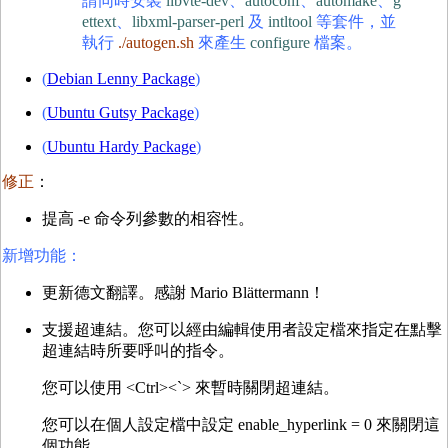
請同時安裝
libvte-dev
、
autoconf
、
automake
、
g
ettext
、
libxml-parser-perl
及
intltool
等套件，並
執行
./autogen.sh
來產生
configure
檔案。
(
Debian Lenny Package
)
(
Ubuntu Gutsy Package
)
(
Ubuntu Hardy Package
)
修正
：
提高 -e 命令列參數的相容性。
新增功能：
更新德文翻譯。感謝 Mario Blättermann！
支援超連結。您可以經由編輯使用者設定檔來指定在點擊
超連結時所要呼叫的指令。
您可以使用 <Ctrl><`> 來暫時關閉超連結。
您可以在個人設定檔中設定 enable_hyperlink = 0 來關閉這
個功能。