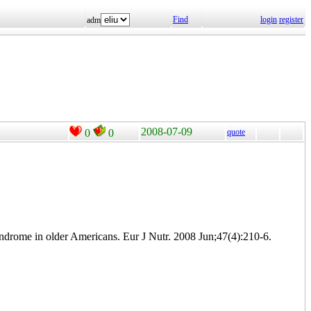
Find
login
register
adm
2008-07-09
0
0
quote
rome in older Americans. Eur J Nutr. 2008 Jun;47(4):210-6.