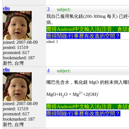
eliu
3
subject:
我自己服用氧化鎂(200-300mg 每
病。
覺得Android中文輸入法(注音、倉頡)不易
覺得鬧鐘/行事曆有改進的空間？
joined: 2007-08-09
edited: 2
posted: 11519
promoted: 617
bookmarked: 187
新竹, 台灣
eliu
4
subject:
嘴巴先含水，氧化鎂 MgO 的粉末倒入嘴
2+
-
MgO+H
O = Mg
+2(OH)
2
joined: 2007-08-09
覺得Android中文輸入法(注音、倉頡)不易
posted: 11519
覺得鬧鐘/行事曆有改進的空間？
promoted: 617
bookmarked: 187
新竹, 台灣