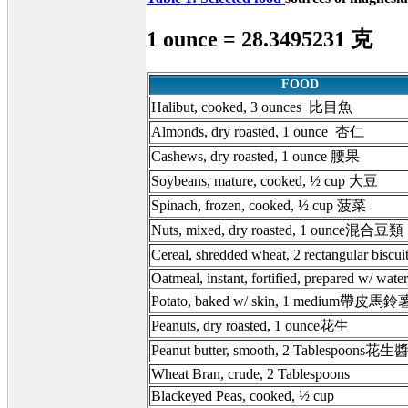
1 ounce = 28.3495231 克
FOOD
Halibut, cooked, 3 ounces 比目魚
Almonds, dry roasted, 1 ounce 杏仁
Cashews, dry roasted, 1 ounce 腰果
Soybeans, mature, cooked, ½ cup 大豆
Spinach, frozen, cooked, ½ cup 菠菜
Nuts, mixed, dry roasted, 1 ounce混合豆類
Cereal, shredded wheat, 2 rectangular bisc
Oatmeal, instant, fortified, prepared w/ water
Potato, baked w/ skin, 1 medium帶皮馬鈴
Peanuts, dry roasted, 1 ounce花生
Peanut butter, smooth, 2 Tablespoons花生
Wheat Bran, crude, 2 Tablespoons
Blackeyed Peas, cooked, ½ cup