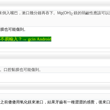
末倒入嘴巴，漱口幾分鐘再吞下。Mg(OH)
鎂的弱鹼性應該可以
2
黏膜也可能傷到。
輸入？→ gcin Android
。口腔黏膜也可能傷到。
。之前傻傻用氧化鎂來漱口，結果牙齒有一種澀澀的感覺，後來