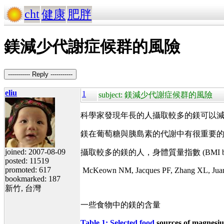
cht
健康
肥胖
鎂減少代謝症候群的風險
----------- Reply -----------
eliu
1
subject: 鎂減少代謝症候群的風險
科學家發現年長的人攝取較多的鎂可以
鎂在葡萄糖與胰島素的代謝中有很重要
joined: 2007-08-09
攝取較多的鎂的人，身體質量指數 (BMI bod
posted: 11519
promoted: 617
McKeown NM, Jacques PF, Zhang XL, Juan W, 
bookmarked: 187
新竹, 台灣
一些食物中的鎂的含量
Table 1: Selected food
sources of magnesi