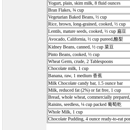
Yogurt, plain, skim milk, 8 fluid ounces
Bran Flakes, ¾ cup
Vegetarian Baked Beans, ½ cup
Rice, brown, long-grained, cooked, ½ cup
Lentils, mature seeds, cooked, ½ cup 扁豆
Avocado, California, ½ cup pureed,酪梨
Kidney Beans, canned, ½ cup 菜豆
Pinto Beans, cooked, ½ cup
Wheat Germ, crude, 2 Tablespoons
Chocolate milk, 1 cup
Banana, raw, 1 medium 香蕉
Milk Chocolate candy bar, 1.5 ounce bar
Milk, reduced fat (2%) or fat free, 1 cup
Bread, whole wheat, commercially prepared, 
Raisins, seedless, ¼ cup packed 葡萄乾
Whole Milk, 1 cup
Chocolate Pudding, 4 ounce ready-to-eat por