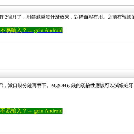
天) 已經有 2個月了，用鎂減重沒什麼效果，對降血壓有用。之前
輸入？→ gcin Android
巴，漱口幾分鐘再吞下。Mg(OH)
鎂的弱鹼性應該可以減緩蛀牙
2
輸入？→ gcin Android