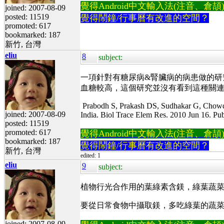
覺得Android中文輸入法(注音、倉頡)不易
joined: 2007-08-09
posted: 11519
覺得鬧鐘/行事曆有改進的空間？
promoted: 617
bookmarked: 187
新竹, 台灣
eliu
8
subject:
一項針對有糖尿病&腎臟病的病患做的研
血糖較高，這個研究並沒有看到這種關
Prabodh S, Prakash DS, Sudhakar G, Chowda
joined: 2007-08-09
India. Biol Trace Elem Res. 2010 Jun 16. Pub
posted: 11519
promoted: 617
覺得Android中文輸入法(注音、倉頡)不易
bookmarked: 187
覺得鬧鐘/行事曆有改進的空間？
新竹, 台灣
edited: 1
eliu
9
subject:
植物行光合作用的葉綠素含鎂，綠葉蔬菜
要從日常食物中攝取鎂，多吃綠葉的蔬
joined: 2007-08-09