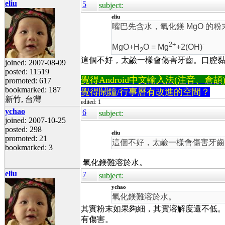
eliu
5
subject:
eliu
嘴巴先含水，氧化鎂 MgO 的粉
2+
-
MgO+H
O = Mg
+2(OH)
2
這個不好，太鹼一樣會傷害牙齒。口腔
joined: 2007-08-09
posted: 11519
覺得Android中文輸入法(注音、倉頡)不易
promoted: 617
bookmarked: 187
覺得鬧鐘/行事曆有改進的空間？
新竹, 台灣
edited: 1
ychao
6
subject:
joined: 2007-10-25
posted: 298
eliu
promoted: 21
這個不好，太鹼一樣會傷害牙齒
bookmarked: 3
氧化鎂難溶於水。
eliu
7
subject:
ychao
氧化鎂難溶於水。
其實粉末如果夠細，其實溶解度還不低
有傷害。