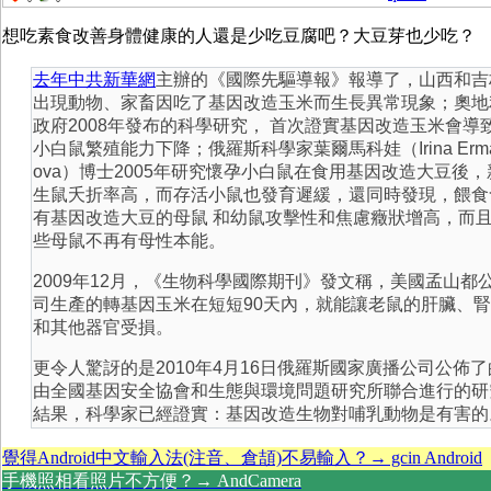
想吃素食改善身體健康的人還是少吃豆腐吧？大豆芽也少吃？
去年中共新華網
主辦的《國際先驅導報》報導了，山西和吉
出現動物、家畜因吃了基因改造玉米而生長異常現象；奧地
政府2008年發布的科學研究， 首次證實基因改造玉米會導
小白鼠繁殖能力下降；俄羅斯科學家葉爾馬科娃（Irina Erm
ova）博士2005年研究懷孕小白鼠在食用基因改造大豆後，
生鼠夭折率高，而存活小鼠也發育遲緩，還同時發現，餵食
有基因改造大豆的母鼠 和幼鼠攻擊性和焦慮癥狀增高，而
些母鼠不再有母性本能。
2009年12月，《生物科學國際期刊》發文稱，美國孟山都
司生產的轉基因玉米在短短90天內，就能讓老鼠的肝臟、
和其他器官受損。
更令人驚訝的是2010年4月16日俄羅斯國家廣播公司公佈了
由全國基因安全協會和生態與環境問題研究所聯合進行的研
結果，科學家已經證實：基因改造生物對哺乳動物是有害的
覺得Android中文輸入法(注音、倉頡)不易輸入？→ gcin Android
手機照相看照片不方便？→ AndCamera