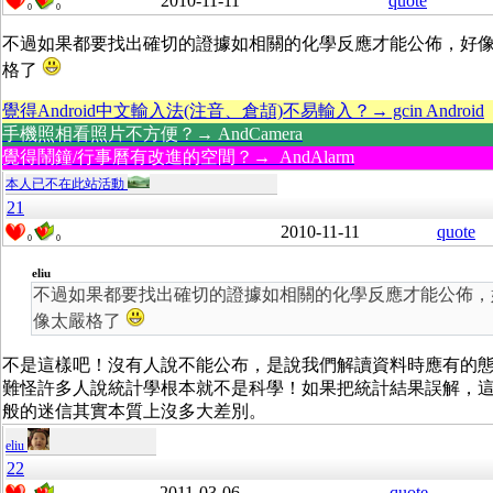
2010-11-11
quote
0
0
不過如果都要找出確切的證據如相關的化學反應才能公佈，好
格了
覺得Android中文輸入法(注音、倉頡)不易輸入？→ gcin Android
手機照相看照片不方便？→ AndCamera
覺得鬧鐘/行事曆有改進的空間？→ AndAlarm
本人已不在此站活動
21
2010-11-11
quote
0
0
eliu
不過如果都要找出確切的證據如相關的化學反應才能公佈，
像太嚴格了
不是這樣吧！沒有人說不能公布，是說我們解讀資料時應有的
難怪許多人說統計學根本就不是科學！如果把統計結果誤解，
般的迷信其實本質上沒多大差別。
eliu
22
2011-03-06
quote