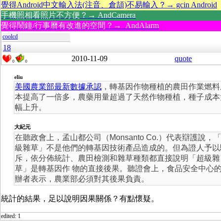
覺得Android中文輸入法(注音、倉頡)不易輸入？→ gcin Android
手機照相看照片不方便？→ AndCamera
覺得鬧鐘/行事曆有改進的空間？→ AndAlarm
coolcd
18
2010-11-09
quote
0
0
eliu
美國農業部最新數據承認
，轉基因作物種植的農田作業燃料
本提高了一倍多，農藥用量超過了天然作物種植，種子成本
幅上升。
大紀元
在聽政會上，孟山都公司（Monsanto Co.）代表辯護說，
級雜草」不是他們的轉基因技術產品造成的。但為證人予以
斥，依分佈統計、農田檢測和雜草種類都直接說明「超級雜
草」是轉基因作 物的直接後果。聽證會上，食品安全中心
辦者表示，農業部必須對其後果負責。
統計的結果，足以說明因果關係？有點懷疑。
edited: 1