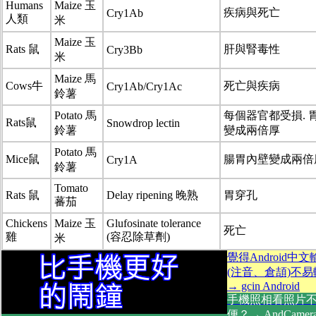
Humans
Maize 玉
疾病與死亡
Cry1Ab
人類
米
Maize 玉
Rats 鼠
肝與腎毒性
Cry3Bb
米
Maize 馬
Cows牛
死亡與疾病
Cry1Ab/Cry1Ac
鈴薯
Potato 馬
每個器官都受損. 
Rats鼠
Snowdrop lectin
鈴薯
變成兩倍厚
Potato 馬
Mice鼠
腸胃內壁變成兩倍
Cry1A
鈴薯
Tomato
Rats 鼠
Delay ripening 晚熟
胃穿孔
蕃茄
Chickens
Maize 玉
Glufosinate tolerance
死亡
雞
(容忍除草劑)
米
覺得Android中
(注音、倉頡)不
→ gcin Android
手機照相看照片
便？→ AndCamer