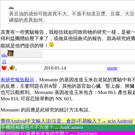
eliu
黃豆油的成份可能差異不大。不過不知道豆漿、豆腐、大豆
磷脂的差異如何。
其實有一些實驗報告，我相信就如同致癌物的研究一樣，是被
得利益團體給壓下來了，或做其他扭曲式的報告。因為研究經
能就是他們提供的呀！
eliu
11
2010-01-14
quote
0
0
有研究報告顯示
，Monsanto 的基因改造玉米在老鼠的實驗中有
的反應，主要問題在肝&腎，其他的器官如心臟、腎上腺、脾臟
也可以觀察到。Monsanto 基因改造玉米包含：Mon 863, 產生
Mon 810, 可容忍除草劑的 NK 603。
Monsanto 的回應是此研究的統計方法有誤。
覺得Android中文輸入法(注音、倉頡)不易輸入？→ gcin Android
手機照相看照片不方便？→ AndCamera
覺得鬧鐘/行事曆有改進的空間？→ AndAlarm