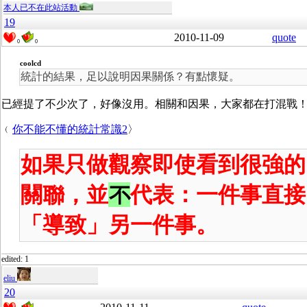
本人已不在此站活動
19
2010-11-09
quote
0
0
coolcd
統計的結果，足以說明因果關係？有點懷疑。
已經提了不少次了，好像沒用。相關和因果，大家都在打混戰！:
﹙
你不能不懂的統計常識2
〉
如果只做觀察即使看到很強的
關聯，並
不
代表：一件事直接
「導致」另一件事。
edited: 1
eliu
20