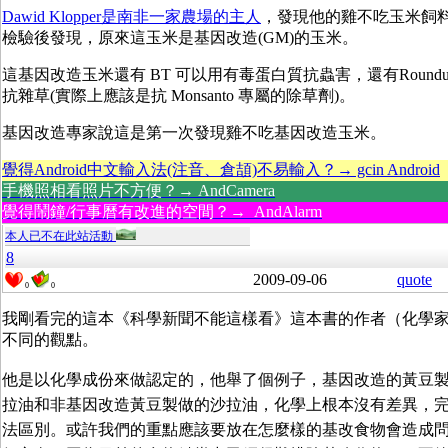
Dawid Klopper是南非一家農場的主人
，發現他的雞不吃玉米飼
檢驗後發現，原來這玉米是基因改造(GM)的玉米。
這基因改造玉米還有 BT 可以用有毒蛋白質抗蟲害，還有Roundu
抗雜草(實際上應該是抗 Monsanto 專屬的除草劑)。
基因改造專家說這是第一次發現雞不吃基因改造玉米。
覺得Android中文輸入法(注音、倉頡)不易輸入？→ gcin Android
手機照相看照片不方便？→ AndCamera
覺得鬧鐘/行事曆有改進的空間？→ AndAlarm
本人已不在此站活動
8
2009-09-06
quote
0
0
我剛看完的這本《科學新聞不能這樣看》這本書的作者（化學
不同的觀點。
他是以化學成份來做認定的，他舉了個例子，基因改造的黃豆
拉油和非基因改造黃豆製做的沙拉油，化學上根本沒有差異，
法區別。或許我們的重點應該要放在怎麼樣的基改食物會造成