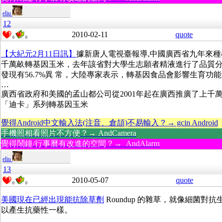
eliu
12
2010-02-11
quote
0
0
【大紀元2月11日訊】
據新唐人電視臺報導,中國廣西省九年來種
千萬畝轉基因玉米，去年該省對大學生志願者精液進行了品質
發現有56.7%異 常，大陸專家表示，轉基因食品會影響生育功
…
廣西省政府和美國的孟山都公司從2001年起在廣西推廣了上千
「迪卡」系列轉基因玉米
覺得Android中文輸入法(注音、倉頡)不易輸入？→ gcin Android
手機照相看照片不方便？→ AndCamera
覺得鬧鐘/行事曆有改進的空間？→ AndAlarm
eliu
13
2010-05-07
quote
0
0
美國現在已經出現能抗除草劑
Roundup 的雜草，就像細菌對抗
以產生抗藥性一樣。