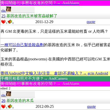
覺得鬧鐘/行事曆有改進的空間？→ AndAlarm
eliu
25
基因改造的玉米被害蟲破解了
2011-12-29
quote
0
0
再 GM 出更毒的玉米，只是這樣的玉米還能給牲畜 or 人吃嗎？
一種可以自己製造殺蟲劑
的基因改造的玉米 Bt，似乎已經被害
化破解了。
玉米的害蟲根蟲(rootworms) 在美國的中西部已經可以吃GM 玉米 
根存活。
覺得Android中文輸入法(注音、倉頡)不易輸入？→ gcin Android
手機照相看照片不方便？→ AndCamera
覺得鬧鐘/行事曆有改進的空間？→ AndAlarm
edited: 2
eliu
26
基因改造的木瓜
2012-09-25
quote
0
0