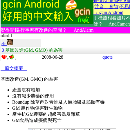
覺得Android中
(注音、倉頡)不
→ gcin Android
手機照相看照片
便？→ AndCamer
覺得鬧鐘/行事曆有改進的空間？→ AndAlarm
edited: 1
eliu
3
基因改造(GM, GMO) 的為害
2008-06-28
quote
0
0
-- 原文摘要 --
基因改造(GM, GMO) 的為害
產量沒有增加
沒有減少農藥的使用
Roundup 除草劑對青蛙及人類胎盤及胚胎有毒
GM 農作物傷害野生動物
產生抗GM農藥的超級害蟲及雜草
GM食品造成疾病與死亡