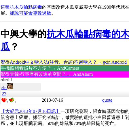
這種抗木瓜輪點病毒
的基因改造木瓜夏威夷大學在1980年代就
展。
據說可能會導致過敏
。
中興大學的
抗木瓜輪點病毒的
瓜
？
覺得Android中文輸入法(注音、倉頡)不易輸入？→ gcin Android
手機照相看照片不方便？→ AndCamera
覺得鬧鐘/行事曆有改進的空間？→ AndAlarm
edited: 1
eliu
27
2013-07-16
quote
0
0
【大紀元2013年07月16日訊】
一項研究發現，餵食轉基因食物
鼠會患上癌症。據研究者統計，做實驗的這批小白鼠普遍患上
癌，並出現肝臟衰竭。50%的雄鼠和70%的雌鼠提前死亡。