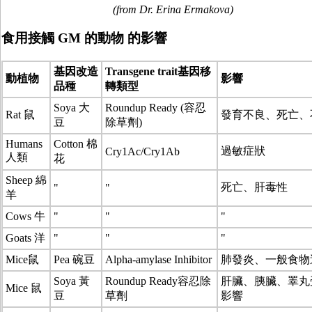
(from Dr. Erina Ermakova)
食用接觸 GM 的動物 的影響
基因改造
Transgene trait基因移
動植物
影響
品種
轉類型
Soya 大
Roundup Ready (容忍
Rat 鼠
發育不良、死亡、
豆
除草劑)
Humans
Cotton 棉
過敏症狀
Cry1Ac/Cry1Ab
人類
花
Sheep 綿
死亡、肝毒性
"
"
羊
Cows 牛
"
"
"
Goats 洋
"
"
"
Mice鼠
Pea 碗豆
Alpha-amylase Inhibitor
肺發炎、一般食物
Soya 黃
Roundup Ready容忍除
肝臟、胰臟、睪丸
Mice 鼠
豆
草劑
影響