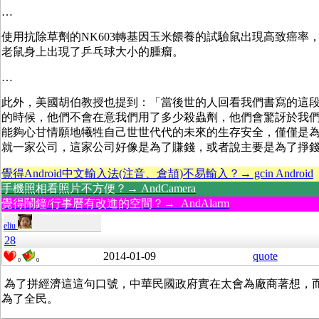
…
使用抗除草劑的NK603轉基因玉米餵養的試驗鼠出現高致癌率
老鼠身上出現了乒乓球大小的腫瘤。
…
此外，美國胡伯教授也提到：「當後世的人回看我們書寫的這
的時候，他們不會在意我們用了多少殺蟲劑，他們會驚訝於我
能夠心甘情願地犧牲自己世世代代的未來的生存安全，僅僅是
就一家公司，這家公司好像是為了賺錢，或者說主要是為了掙
覺得Android中文輸入法(注音、倉頡)不易輸入？→ gcin Android
手機照相看照片不方便？→ AndCamera
覺得鬧鐘/行事曆有改進的空間？→ AndAlarm
eliu
28
2014-01-09
quote
0
0
為了拼經濟這這句口號，中華民國政府實在太會為廠商著想，
為了全民。