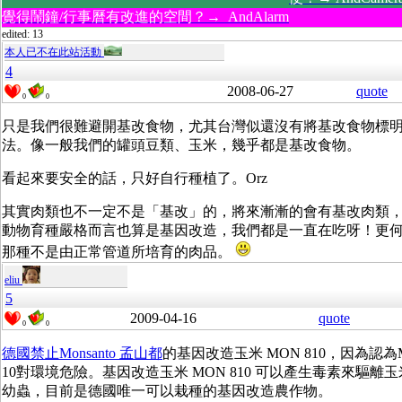
覺得鬧鐘/行事曆有改進的空間？→ AndAlarm
edited: 13
本人已不在此站活動
4
2008-06-27
quote
0
0
只是我們很難避開基改食物，尤其台灣似還沒有將基改食物標
法。像一般我們的罐頭豆類、玉米，幾乎都是基改食物。
看起來要安全的話，只好自行種植了。Orz
其實肉類也不一定不是「基改」的，將來漸漸的會有基改肉類
動物育種嚴格而言也算是基因改造，我們都是一直在吃呀！更
那種不是由正常管道所培育的肉品。
eliu
5
2009-04-16
quote
0
0
德國禁止Monsanto 孟山都
的基因改造玉米 MON 810，因為認為M
10對環境危險。基因改造玉米 MON 810 可以產生毒素來驅離
幼蟲，目前是德國唯一可以栽種的基因改造農作物。