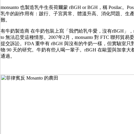
monsanto 也製造乳牛生長荷爾蒙 rBGH or BGH，稱 Posilac。Posi
乳牛的副作用有：跛行、子宮異常、體溫升高、消化問題、生
難。
有牛奶製造商 在牛奶包裝上寫「我們給乳牛愛，沒有rBGH」，mo
to 無法忍受這種情形。2007年2月，monsanto 對 FTC 聯邦貿易
提交訴訟。FDA 重申有 rBGH 與沒有的牛奶一樣，但實驗室只
物 90 天的研究。牛奶有些人喝一輩子。rBGH 在歐盟與加拿大
通過。