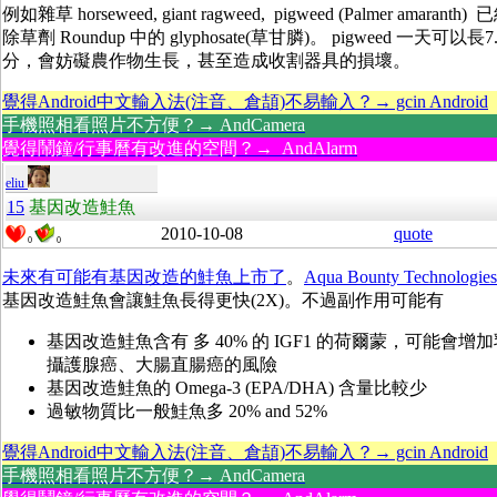
例如雜草 horseweed, giant ragweed, pigweed (Palmer amaranth
除草劑 Roundup 中的 glyphosate(草甘膦)。 pigweed 一天可以長7
分，會妨礙農作物生長，甚至造成收割器具的損壞。
覺得Android中文輸入法(注音、倉頡)不易輸入？→ gcin Android
手機照相看照片不方便？→ AndCamera
覺得鬧鐘/行事曆有改進的空間？→ AndAlarm
eliu
15
基因改造鮭魚
2010-10-08
quote
0
0
未來有可能有基因改造的鮭魚上市了
。
Aqua Bounty Technologies
基因改造鮭魚會讓鮭魚長得更快(2X)。不過副作用可能有
基因改造鮭魚含有 多 40% 的 IGF1 的荷爾蒙，可能會增
攝護腺癌、大腸直腸癌的風險
基因改造鮭魚的 Omega-3 (EPA/DHA) 含量比較少
過敏物質比一般鮭魚多 20% and 52%
覺得Android中文輸入法(注音、倉頡)不易輸入？→ gcin Android
手機照相看照片不方便？→ AndCamera