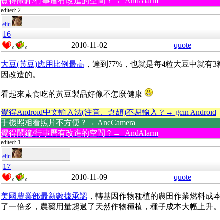
覺得鬧鐘/行事曆有改進的空間？→ AndAlarm
edited: 2
eliu
16
2010-11-02
quote
0
0
大豆(黃豆)應用比例最高
，達到77%，也就是每4粒大豆中就有3
因改造的。
看起來素食吃的黃豆製品好像不怎麼健康
覺得Android中文輸入法(注音、倉頡)不易輸入？→ gcin Android
手機照相看照片不方便？→ AndCamera
覺得鬧鐘/行事曆有改進的空間？→ AndAlarm
edited: 1
eliu
17
2010-11-09
quote
0
0
美國農業部最新數據承認
，轉基因作物種植的農田作業燃料成
了一倍多，農藥用量超過了天然作物種植，種子成本大幅上升