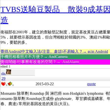
TVBS送驗豆製品 散裝9成基
造
衛福部在2001年，建立的查驗登記制度，規定基改黃豆占總重
5%，就要標示基因改造，但台灣相較於韓國的3%、澳紐1%和歐
9%，要鬆的多。
覺得Android中文輸入法(注音、倉頡)不易輸入？→ gcin Android
手機照相看照片不方便？→ AndCamera
覺得鬧鐘/行事曆有改進的空間？→ AndAlarm
edited: 1
eliu
29
2015-03-22
quote
0
0
Monsanto 除草劑 Roundup 與 淋巴癌 non-Hodgkin's lymphoma
onsanto 除草劑 Roundup(主成份 glyphosate、草甘膦或嘉磷塞、
春、農達) 常用於基因改造的黃豆(大豆)。