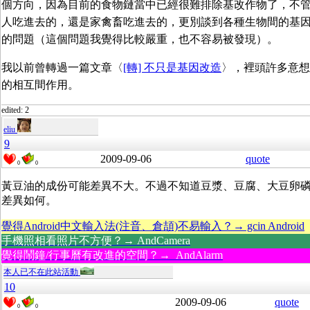
個方向，因為目前的食物鏈當中已經很難排除基改作物了，不
人吃進去的，還是家禽畜吃進去的，更別談到各種生物間的基
的問題（這個問題我覺得比較嚴重，也不容易被發現）。
我以前曾轉過一篇文章〈
[轉] 不只是基因改造
〉，裡頭許多意想
的相互間作用。
edited: 2
eliu
9
2009-09-06
quote
0
0
黃豆油的成份可能差異不大。不過不知道豆漿、豆腐、大豆卵
差異如何。
覺得Android中文輸入法(注音、倉頡)不易輸入？→ gcin Android
手機照相看照片不方便？→ AndCamera
覺得鬧鐘/行事曆有改進的空間？→ AndAlarm
本人已不在此站活動
10
2009-09-06
quote
0
0