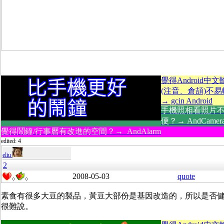
覺得Android中
(注音、倉頡)不
→ gcin Android
手機照相看照片
便？→ AndCamer
覺得鬧鐘/行事曆有改進的空間？→ AndAlarm
edited: 4
eliu
2
2008-05-03
quote
0
0
素食有很多大豆的製品，黃豆大部份是基因改造的，所以是否
很難說。