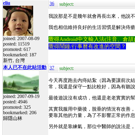
eliu
36
subject:
我說那是不是幾年就會再長出來，他說
我也相信維持良好的生活習慣是解決痔
joined: 2007-08-09
覺得Android中文輸入法(注音、倉頡)不易
posted: 11519
覺得鬧鐘/行事曆有改進的空間？
promoted: 617
bookmarked: 187
新竹, 台灣
本人已不在此站活動
37
subject:
今天再度跑去內痔結紮（因為要讓前次
常，我還是保守一點比較好，因為有聽
joined: 2007-09-19
最後遊說沒有成功，他還是老老實實的
posted: 4946
promoted: 325
其實我服用中藥後，脫垂的情況有改善
bookmarked: 206
要靠其他的力量，為了不影響正常的作
歸隱山林
另外就是靠練氣，那位中醫師的說法是