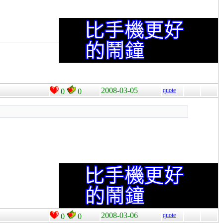
2008-03-05
quote
0
0
2008-03-06
quote
0
0