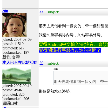
eliu
38
subject:
那天去馬偕看到一個女的，帶一個甜甜
我猜久坐容易得內痔，久站容易外痔。
joined: 2007-08-09
posted: 11519
覺得Android中文輸入法(注音、倉頡)不易
promoted: 617
覺得鬧鐘/行事曆有改進的空間？
bookmarked: 187
新竹, 台灣
本人已不在此站活動
39
subject:
eliu
那天去馬偕看到一個女的，帶一
joined: 2007-09-19
posted: 4946
那個是熱水坐浴墊。
promoted: 325
bookmarked: 206
歸隱山林