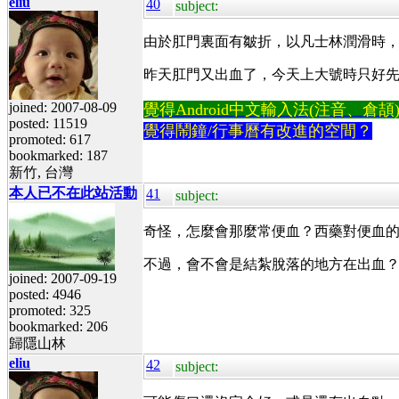
eliu
40
subject:
由於肛門裏面有皺折，以凡士林潤滑時
昨天肛門又出血了，今天上大號時只好
joined: 2007-08-09
覺得Android中文輸入法(注音、倉頡)不易
posted: 11519
覺得鬧鐘/行事曆有改進的空間？
promoted: 617
bookmarked: 187
新竹, 台灣
本人已不在此站活動
41
subject:
奇怪，怎麼會那麼常便血？西藥對便血
不過，會不會是結紮脫落的地方在出血？
joined: 2007-09-19
posted: 4946
promoted: 325
bookmarked: 206
歸隱山林
eliu
42
subject: