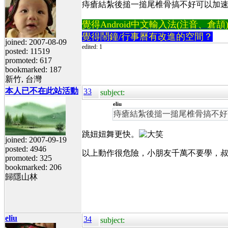
痔瘡結紮後搥一搥尾椎骨搞不好可以加
覺得Android中文輸入法(注音、倉頡)不易
覺得鬧鐘/行事曆有改進的空間？
joined: 2007-08-09
edited: 1
posted: 11519
promoted: 617
bookmarked: 187
新竹, 台灣
本人已不在此站活動
33
subject:
eliu
痔瘡結紮後搥一搥尾椎骨搞不好
跳妞妞舞更快。
joined: 2007-09-19
posted: 4946
以上動作很危險，小朋友千萬不要學，
promoted: 325
bookmarked: 206
歸隱山林
eliu
34
subject: