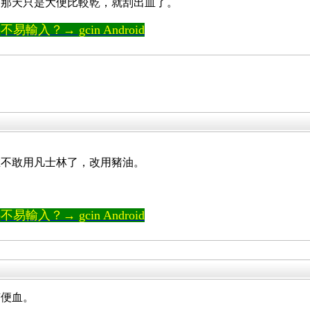
。那天只是大便比較乾，就刮出血了。
輸入？→ gcin Android
在不敢用凡士林了，改用豬油。
輸入？→ gcin Android
有便血。