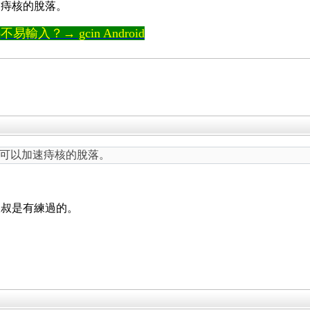
速痔核的脫落。
輸入？→ gcin Android
可以加速痔核的脫落。
叔叔是有練過的。