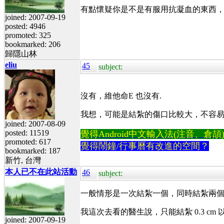
有點懷疑你是不是有服用抗凝血的東西
joined: 2007-09-19
posted: 4946
promoted: 325
bookmarked: 206
歸隱山林
eliu
45
subject:
沒有，維他命E 也沒有.
我想，可能是結紮的傷口比較大，不容
joined: 2007-08-09
posted: 11519
覺得Android中文輸入法(注音、倉頡)不易
promoted: 617
覺得鬧鐘/行事曆有改進的空間？
bookmarked: 187
新竹, 台灣
本人已不在此站活動
46
subject:
一般情形是一次結紮一個，同時結紮兩
我這次去看的醫生說，只能結紮 0.3 
joined: 2007-09-19