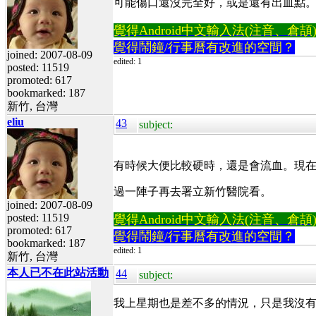
可能傷口還沒完全好，或是還有出血點
覺得Android中文輸入法(注音、倉頡)不易
覺得鬧鐘/行事曆有改進的空間？
joined: 2007-08-09
edited: 1
posted: 11519
promoted: 617
bookmarked: 187
新竹, 台灣
eliu
43
subject:
有時候大便比較硬時，還是會流血。現
過一陣子再去署立新竹醫院看。
joined: 2007-08-09
posted: 11519
覺得Android中文輸入法(注音、倉頡)不易
promoted: 617
覺得鬧鐘/行事曆有改進的空間？
bookmarked: 187
edited: 1
新竹, 台灣
本人已不在此站活動
44
subject:
我上星期也是差不多的情況，只是我沒