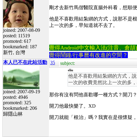
剛才去新竹馬偕醫院直腸外科看，想順
他是不喜歡用結紮綁的方式，說那不是
上一次的多，早知道就不去了。
joined: 2007-08-09
posted: 11519
promoted: 617
bookmarked: 187
覺得Android中文輸入法(注音、倉頡)不易
新竹, 台灣
覺得鬧鐘/行事曆有改進的空間？
本人已不在此站活動
35
subject:
eliu
他是不喜歡用結紮綁的方式，說
一次的收費竟然比上一次的多，
joined: 2007-09-19
那你有沒有問他喜歡哪一種方式？開刀
posted: 4946
promoted: 325
開刀他最快樂了。XD
bookmarked: 206
歸隱山林
開刀就能「根治」嗎？我實在是很懷疑