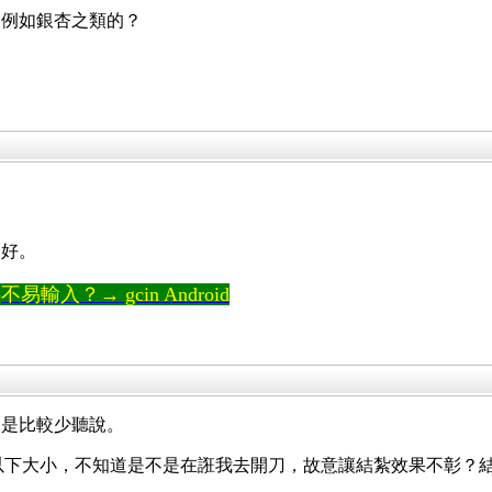
，例如銀杏之類的？
易好。
輸入？→ gcin Android
個是比較少聽說。
cm 以下大小，不知道是不是在誑我去開刀，故意讓結紮效果不彰