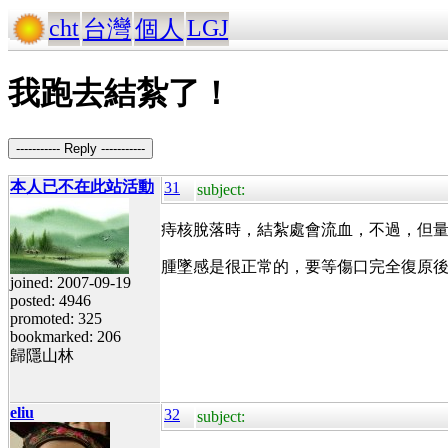
cht
LGJ
台灣
個人
我跑去結紮了！
----------- Reply -----------
本人已不在此站活動
31
subject:
痔核脫落時，結紮處會流血，不過，但
腫墜感是很正常的，要等傷口完全復原
joined: 2007-09-19
posted: 4946
promoted: 325
bookmarked: 206
歸隱山林
eliu
32
subject: