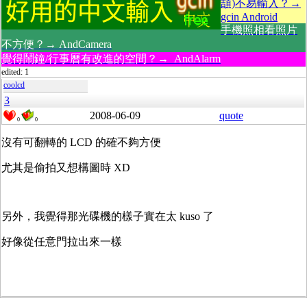
頡)不易輸入？→
gcin Android
手機照相看照片
不方便？→ AndCamera
覺得鬧鐘/行事曆有改進的空間？→ AndAlarm
edited: 1
coolcd
3
2008-06-09
quote
0
0
沒有可翻轉的 LCD 的確不夠方便
尤其是偷拍又想構圖時 XD
另外，我覺得那光碟機的樣子實在太 kuso 了
好像從任意門拉出來一樣