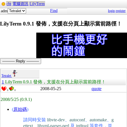
cht
電腦資訊
LilyTerm
Find
adm
login
register
LilyTerm 0.9.1 發佈，支援在分頁上顯示當前路徑！
----------- Reply -----------
Tetralet
1
LilyTerm 0.9.1 發佈，支援在分頁上顯示當前路徑！
2008-05-25
quote
0
0
2008/5/25
(0.9.1)
(
原始碼
)
請同時安裝
libvte-dev
、
autoconf
、
automake
、
g
ettext
、
libxml-parser-perl
及
intltool
等套件，並