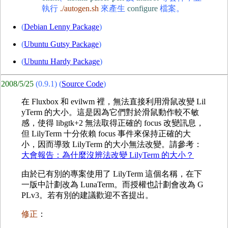
執行
./autogen.sh
來產生
configure
檔案。
(
Debian Lenny Package
)
(
Ubuntu Gutsy Package
)
(
Ubuntu Hardy Package
)
2008/5/25
(0.9.1) (
Source Code
)
在 Fluxbox 和 evilwm 裡，無法直接利用滑鼠改變 Lil
yTerm 的大小。這是因為它們對於滑鼠動作較不敏
感，使得 libgtk+2 無法取得正確的 focus 改變訊息，
但 LilyTerm 十分依賴 focus 事件來保持正確的大
小，因而導致 LilyTerm 的大小無法改變。請參考：
大會報告：為什麼沒辨法改變 LilyTerm 的大小？
由於已有別的專案使用了 LilyTerm 這個名稱，在下
一版中計劃改為 LunaTerm。而授權也計劃會改為 G
PLv3。若有別的建議歡迎不吝提出。
修正
：